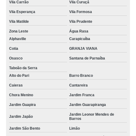
Vila Carrão
Vila Curuçá
Vila Esperança
Vila Formosa
Vila Matilde
Vila Prudente
Zona Leste
Água Rasa
Alphaville
Carapicuíba
Cotia
GRANJA VIANA
Osasco
Santana de Parnaíba
Taboão da Serra
Alto do Pari
Barro Branco
Caieras
Cantareira
Chora Menino
Jardim Franca
Jardim Guapira
Jardim Guarapiranga
Jardim Leonor Mendes de
Jardim Japão
Barros
Jardim São Bento
Limão