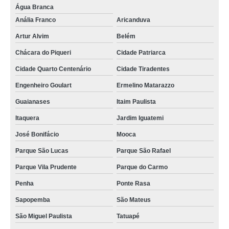
Água Branca
Anália Franco
Aricanduva
Artur Alvim
Belém
Chácara do Piqueri
Cidade Patriarca
Cidade Quarto Centenário
Cidade Tiradentes
Engenheiro Goulart
Ermelino Matarazzo
Guaianases
Itaim Paulista
Itaquera
Jardim Iguatemi
José Bonifácio
Mooca
Parque São Lucas
Parque São Rafael
Parque Vila Prudente
Parque do Carmo
Penha
Ponte Rasa
Sapopemba
São Mateus
São Miguel Paulista
Tatuapé