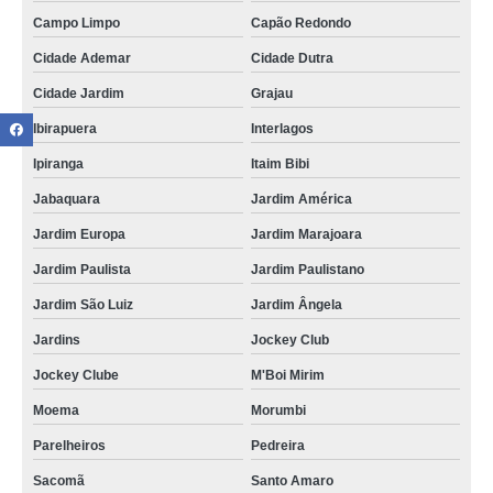
Campo Limpo
Capão Redondo
Cidade Ademar
Cidade Dutra
Cidade Jardim
Grajau
Ibirapuera
Interlagos
Ipiranga
Itaim Bibi
Jabaquara
Jardim América
Jardim Europa
Jardim Marajoara
Jardim Paulista
Jardim Paulistano
Jardim São Luiz
Jardim Ângela
Jardins
Jockey Club
Jockey Clube
M'Boi Mirim
Moema
Morumbi
Parelheiros
Pedreira
Sacomã
Santo Amaro