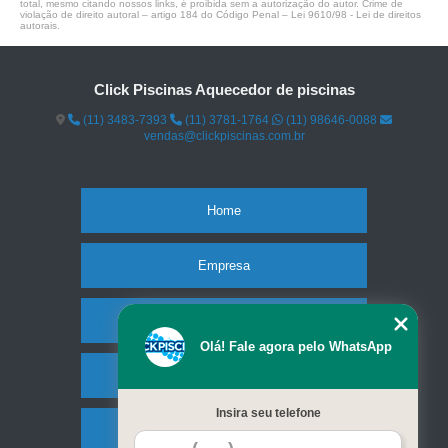
total, mesmo citando nossos links, é proibida sem a autorização do autor. Crime de
violação de direito autoral – artigo 184 do Código Penal –
Lei 9610/98 - Lei de direitos
autorais
.
Click Piscinas Aquecedor de piscinas
(11) 3483-7393
(11) 3781-1764
(11) 98646-0088
vendas@clickpiscinas.com.br
Home
Empresa
Missão
Olá! Fale agora pelo WhatsApp
Serviços
Insira seu telefone
Contato