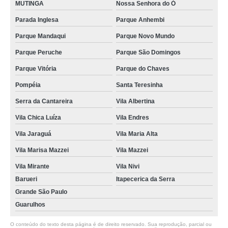
MUTINGA
Nossa Senhora do Ó
Parada Inglesa
Parque Anhembi
Parque Mandaqui
Parque Novo Mundo
Parque Peruche
Parque São Domingos
Parque Vitória
Parque do Chaves
Pompéia
Santa Teresinha
Serra da Cantareira
Vila Albertina
Vila Chica Luíza
Vila Endres
Vila Jaraguá
Vila Maria Alta
Vila Marisa Mazzei
Vila Mazzei
Vila Mirante
Vila Nivi
Barueri
Itapecerica da Serra
Grande São Paulo
Guarulhos
O conteúdo do texto desta página é de direito reservado. Sua reprodução, parcial ou