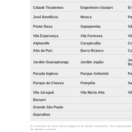
Cidade Tiradentes
Engenheiro Goulart
Er
José Bonifácio
Mooca
Pa
Ponte Rasa
Sapopemba
Sã
Vila Esperança
Vila Formosa
Vi
Alphaville
Carapicuíba
Co
Alto do Pari
Barro Branco
Ca
Ja
Jardim Guarapiranga
Jardim Japão
Ba
Parada Inglesa
Parque Anhembi
Pa
Parque do Chaves
Pompéia
Sa
Vila Jaraguá
Vila Maria Alta
Vi
Barueri
Grande São Paulo
Guarulhos
O conteúdo do texto desta página é de direito reservado. Sua reprodução, 
de direitos autorais
.