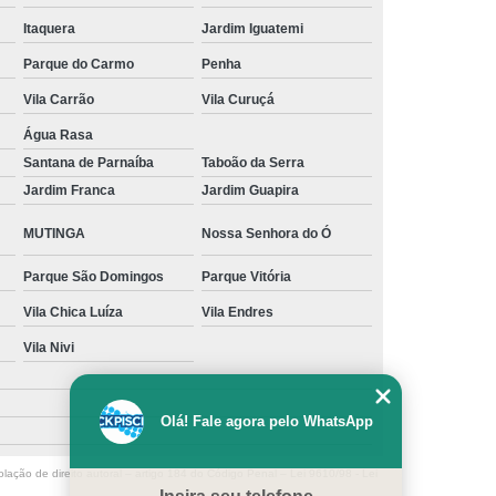
Itaquera
Jardim Iguatemi
s
Manutenção para Piscina em Casa
Parque do Carmo
Penha
ínio
Limpeza de Piscina água Verde
Vila Carrão
Vila Curuçá
Limpeza de Piscina Muito Suja
Água Rasa
a
Limpeza de Piscina por Ionização
Santana de Parnaíba
Taboão da Serra
Piscina sem Cloro
Limpeza de Piscina Verde
Jardim Franca
Jardim Guapira
 Filtro Piscina
Limpeza Piscina Verde
MUTINGA
Nossa Senhora do Ó
e Piscina
Manutenção de Piscina
Parque São Domingos
Parque Vitória
enção em Piscina
Manutenção para Piscina
Vila Chica Luíza
Vila Endres
scina Cheia
Manutenção Piscina Fibra
Vila Nivi
nção Piscina Vinil
Piscinas Manutenção
Manutenção de Bomba de Piscina
Olá! Fale agora pelo WhatsApp
Manutenção de Motor de Piscina
olação de direito autoral – artigo 184 do Código Penal –
Lei 9610/98 - Lei
Manutenção em Filtro de Piscina