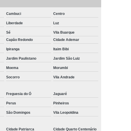
Piscina de Vinil
Filtro para Piscina Jacuzzi
rda Piscina
Iluminação de Piscina com Led
Cambuci
Centro
Iluminação de Piscina em Led
Liberdade
Luz
o em Piscina
Iluminação Interna Piscina
Sé
Vila Buarque
Capão Redondo
Cidade Ademar
eira de Piscina
Iluminação para Piscina Led
Ipiranga
Itaim Bibi
ão Piscina Jacuzzi
Limpeza da Piscina
Jardim Paulistano
Jardim São Luiz
Limpeza de Piscina Condomínio
Moema
Morumbi
ia
Limpeza de Piscina de Fibra
Socorro
Vila Andrade
s
Limpeza de Piscina Grande
Limpeza para Piscina
Limpeza Piscina
Freguesia do Ó
Jaguaré
na Aquecida
Limpeza de Piscina de Vinil
Perus
Pinheiros
nio
Limpeza de Piscina Filtrando
São Domingos
Vila Leopoldina
mpeza Tratamento e Manutenção de Piscinas
Cidade Patriarca
Cidade Quarto Centenário
anutenção de Piscinas em Hotéis