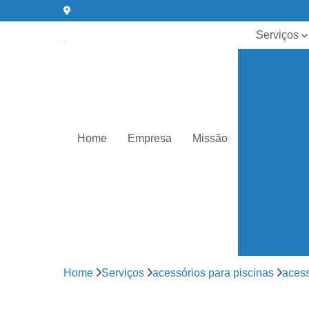
Serviços
Acessórios
para piscin
Aquecedor 
piscina
Aquecedore
Home
Empresa
Missão
de piscina
Cloro para
piscinas
Cloros de
piscinas
Conserto d
bombas de
água
Home
Serviços
acessórios para piscinas
acess
Equipament
para piscin