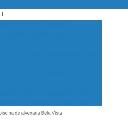
ssório para Piscina de Alvenaria
Acessório para Piscina de Vinil
ador para Piscinas
Cabo para Piscinas
ra Piscinas
Loja de Acessórios para Piscina
a Piscinas
Aquecedor de Piscina de Vinil
Aquecedor de Piscina Fotovoltaico
Aquecedor Elétrico de Piscina
edor em Piscina
Aquecedor para Piscina
em Piscina
Aquecedor Solar para Piscina
ua para Piscina
Aquecedor de água Piscina
piscina de alvenaria Bela Vista
cina de Vinil
Aquecedor Piscina Econômico