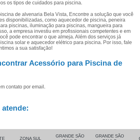
ra
Aquecedor para Piscinas
Bombas para P
os os tipos de cuidados para piscina.
na
Equipamento para Aquecer Piscina
iscina de alvenaria Bela Vista, Encontre a solução que você
ra
ões disponibilizadas, como aquecedor de piscina, peneira
Equipamentos para Aspirar Piscina
ara piscinas, iluminação para piscinas, mangueira para
esso, a empresa investiu em profissionais competentes e em
Equipamentos para Piscina
Equ
cê pode encontrar o que almeja. Além dos serviços já
ina solar e aquecedor elétrico para piscina. Por isso, fale
Equipamentos para Piscina de Condomí
timos a sua satisfação!
Equipamentos para Piscinas Resid
contrar Acessório para Piscina de
Filtro de água Piscina
Filtro de
Filtro de Poliéster para Piscina
Filtro Exte
em contato por email.
Filtro para Piscina de Fibra
Filtro para 
Filtro para Piscina Pequena
Filtro Portá
 atende:
Filtro para Piscina
Filtro para Piscin
Filtro para Piscina Complet
Filtro para Piscina de 3000 Litros
GRANDE SÃO
GRANDE SÃO
TE
ZONA SUL