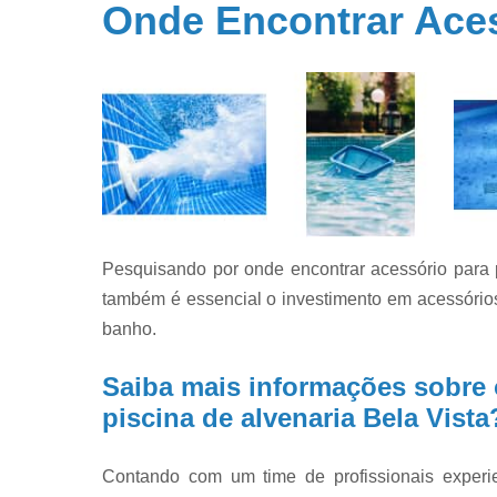
Onde Encontrar Acess
Filtros par
piscina
Filtros par
piscinas
Iluminação 
piscina
Limpeza d
piscinas
Limpeza e
Pesquisando por onde encontrar acessório para p
manutençã
de piscina
também é essencial o investimento em acessórios
banho.
Limpezas d
piscinas
Saiba mais informações sobre 
Manutençã
de piscina
piscina de alvenaria Bela Vista
Manutençã
para piscin
Contando com um time de profissionais exper