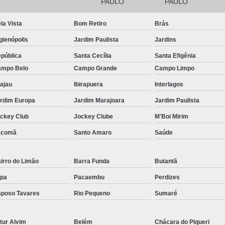
Filtro para Piscina de Hotel
Filtro para 
PAULO
PAULO
Filtro para Piscina Tipo a
Iluminação Bo
la Vista
Bom Retiro
Brás
Iluminação de Piscina de Fibra
gienópolis
Jardim Paulista
Jardins
Iluminação de Piscina Led
Iluminaçã
pública
Santa Cecília
Santa Efigênia
mpo Belo
Campo Grande
Campo Limpo
Iluminação na Piscina
Iluminação para B
ajau
Ibirapuera
Interlagos
Iluminação Piscina Externa
Iluminaç
rdim Europa
Jardim Marajoara
Jardim Paulista
Limpeza de Piscina Comercial
ckey Club
Jockey Clube
M'Boi Mirim
Limpeza de Piscina de Academ
acomã
Santo Amaro
Saúde
Limpeza de Piscina de Prédio
Limpeza e Tratamento de Piscinas
irro do Limão
Barra Funda
Butantã
Limpeza de Piscina
Limpeza de Pisci
pa
Pacaembu
Perdizes
Limpeza de Piscina em Condomí
poso Tavares
Rio Pequeno
Sumaré
Limpeza e Manutenção de Piscina
Li
tur Alvim
Belém
Chácara do Piqueri
Manutenção de Piscinas
M