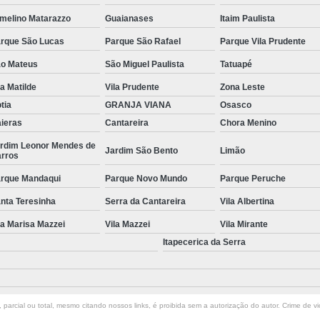
melino Matarazzo
Guaianases
Itaim Paulista
Manutenção de Piscinas Residenciai
rque São Lucas
Parque São Rafael
Parque Vila Prudente
Manutenção para Piscina em Condom
o Mateus
São Miguel Paulista
Tatuapé
Limpeza de Piscina com Ozônio
la Matilde
Vila Prudente
Zona Leste
Limpeza de Piscina para Construtor
tia
GRANJA VIANA
Osasco
Limpeza de Piscina Pós Obra
Limpeza de 
ieras
Cantareira
Chora Menino
Limpeza do Filtro da Piscina
Limpeza
rdim Leonor Mendes de
Jardim São Bento
Limão
rros
Consertar Piscina
Conserto d
rque Mandaqui
Parque Novo Mundo
Parque Peruche
Manutenção e Reforma de Piscinas
Manut
nta Teresinha
Serra da Cantareira
Vila Albertina
Manutenção Piscina
Manutenção Pi
la Marisa Mazzei
Vila Mazzei
Vila Mirante
Manutenção Piscina Pequena
Manute
Itapecerica da Serra
Manutenção Bomba Piscina
Manutenção de Filtro de Piscina
parcial ou total, mesmo citando nossos links, é proibida sem a autorização do autor. Crime de vi
Manutenção de Piscina de Vinil