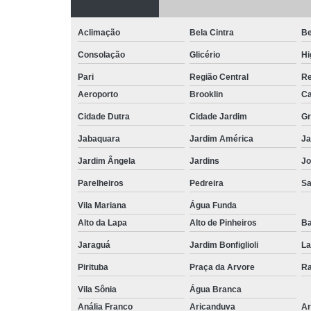
Aclimação
Bela Cintra
Be
Consolação
Glicério
Hi
Pari
Região Central
Re
Aeroporto
Brooklin
Ca
Cidade Dutra
Cidade Jardim
Gr
Jabaquara
Jardim América
Ja
Jardim Ângela
Jardins
Jo
Parelheiros
Pedreira
S
Vila Mariana
Água Funda
Alto da Lapa
Alto de Pinheiros
Ba
Jaraguá
Jardim Bonfiglioli
La
Pirituba
Praça da Arvore
Ra
Vila Sônia
Água Branca
Anália Franco
Aricanduva
Ar