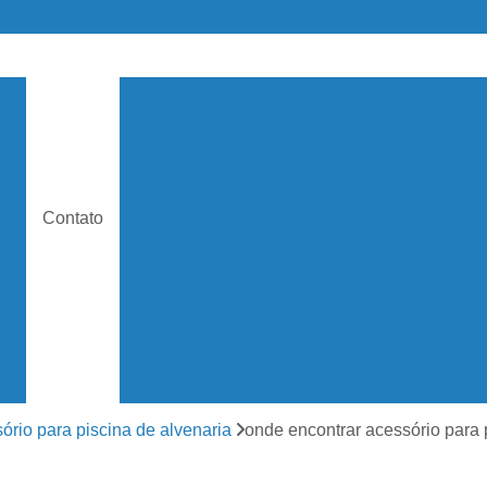
Acessório para Piscina
Ace
as
Acessório para Piscina de Hotel
de
Acessórios para Piscina Vinil
Aspir
Dispositivos para Piscinas
Iluminação pa
s
Contato
Mangueira para Piscinas
Peneira par
Aquecedor de Piscina Elétrico
Aquecedor de Piscina Solar
Aquecedor Elétrico para Piscina
Aquec
e
Aquecedor Piscina
Aquecedor Solar 
Aquecedor Solar Piscina
Aquecedor de ág
ório para piscina de alvenaria
onde encontrar acessório para 
os
Aquecedor Piscina de Fibra
Aquecedor Pis
as