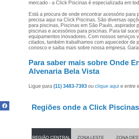
Produtos pa
mercado - a Click Piscinas é especializada em tod
limpar pisci
Está a procura de onde encontrar acessório para p
Produtos pa
precisa aqui na Click Piscinas. São diversas opç
piscinas
para piscinas, Piscinas em São Paulo, aspirador p
piscinas e acessórios para piscinas. Para tal suc
Reparo de
equipamentos inovadores. Com nossos serviços vo
filtros de
citados, também trabalhamos com aquecedor de pisc
piscina
conosco e saiba mais sobre nossa empresa. Garan
Para saber mais sobre Onde En
Alvenaria Bela Vista
Ligue para
(11) 3483-7393
ou
clique aqui
e entre 
Regiões onde a Click Piscinas
REGIÃO CENTRAL
ZONA LESTE
ZONA OES