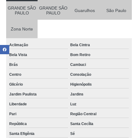
GRANDE SÃO
GRANDE SÃO
Guarulhos
São Paulo
PAULO
PAULO
Zona Norte
Aclimação
Bela Cintra
Bela Vista
Bom Retiro
Brás
Cambuci
Centro
Consolação
Glicério
Higienópolis
Jardim Paulista
Jardins
Liberdade
Luz
Pari
Região Central
República
Santa Cecília
Santa Efigênia
Sé