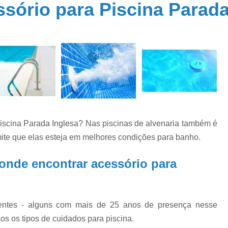
sório para Piscina Parada
Aquecedor Piscina Fibra
Aquecedor P
a
Aquecedores Piscina
Sistema de Aquec
a
Cloro para Piscina 10kg
Cloro para 
Cloro para Piscina 9000 Litros
Cloro para
de
Cloro para Piscina Fechada
Cloro para P
e
Cloro 3 em 1 para Piscina
Cloro 
Cloro Granulado para Piscina
iscina Parada Inglesa? Nas piscinas de alvenaria também é
o
Cloro Líquido para Piscina
Cloro para Li
s
mite que elas esteja em melhores condições para banho.
Cloro para Piscina 10k
Cloro Pi
e
onde encontrar acessório para
Conserto Bomba água
Conserto B
o
Conserto Bomba de Piscina
Conserto B
s
Conserto de Motobomba
ientes - alguns com mais de 25 anos de presença nesse
o
as
Conserto de Pressurizador de água
Conse
os os tipos de cuidados para piscina.