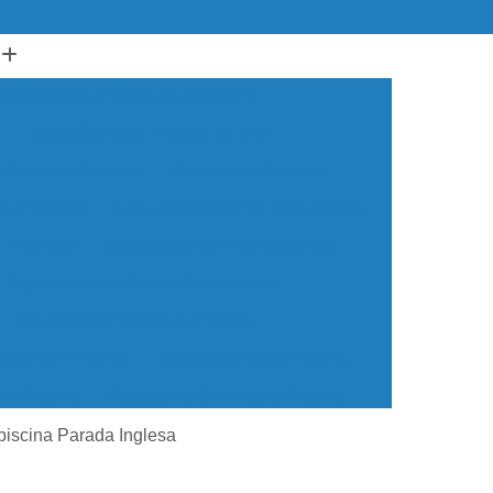
ssório para Piscina de Alvenaria
Acessório para Piscina de Vinil
ador para Piscinas
Cabo para Piscinas
ra Piscinas
Loja de Acessórios para Piscina
a Piscinas
Aquecedor de Piscina de Vinil
Aquecedor de Piscina Fotovoltaico
Aquecedor Elétrico de Piscina
edor em Piscina
Aquecedor para Piscina
em Piscina
Aquecedor Solar para Piscina
ua para Piscina
Aquecedor de água Piscina
piscina Parada Inglesa
cina de Vinil
Aquecedor Piscina Econômico