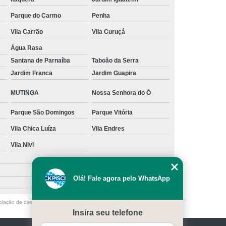
s
Manutenção para Piscina em Casa
Parque do Carmo
Penha
ínio
Limpeza de Piscina água Verde
Vila Carrão
Vila Curuçá
Água Rasa
Limpeza de Piscina Muito Suja
Santana de Parnaíba
Taboão da Serra
a
Limpeza de Piscina por Ionização
Jardim Franca
Jardim Guapira
Piscina sem Cloro
Limpeza de Piscina Verde
MUTINGA
Nossa Senhora do Ó
 Filtro Piscina
Limpeza Piscina Verde
Parque São Domingos
Parque Vitória
e Piscina
Manutenção de Piscina
Vila Chica Luíza
Vila Endres
enção em Piscina
Manutenção para Piscina
Vila Nivi
scina Cheia
Manutenção Piscina Fibra
nção Piscina Vinil
Piscinas Manutenção
Olá! Fale agora pelo WhatsApp
Manutenção de Bomba de Piscina
olação de direito autoral – artigo 184 do Código Penal –
Lei 9610/98 - Lei
Manutenção de Motor de Piscina
Insira seu telefone
Manutenção em Filtro de Piscina