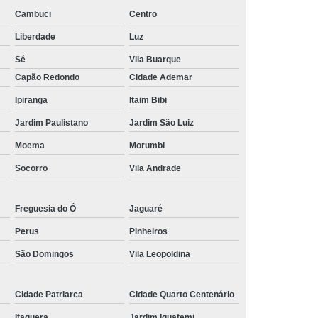
Piscina de Vinil
Filtro para Piscina Jacuzzi
Cambuci
Centro
rda Piscina
Iluminação de Piscina com Led
Liberdade
Luz
Iluminação de Piscina em Led
Sé
Vila Buarque
o em Piscina
Iluminação Interna Piscina
Capão Redondo
Cidade Ademar
eira de Piscina
Iluminação para Piscina Led
Ipiranga
Itaim Bibi
ão Piscina Jacuzzi
Limpeza da Piscina
Jardim Paulistano
Jardim São Luiz
Limpeza de Piscina Condomínio
Moema
Morumbi
Socorro
Vila Andrade
ia
Limpeza de Piscina de Fibra
s
Limpeza de Piscina Grande
Freguesia do Ó
Jaguaré
Limpeza para Piscina
Limpeza Piscina
Perus
Pinheiros
na Aquecida
Limpeza de Piscina de Vinil
São Domingos
Vila Leopoldina
nio
Limpeza de Piscina Filtrando
mpeza Tratamento e Manutenção de Piscinas
Cidade Patriarca
Cidade Quarto Centenário
anutenção de Piscinas em Hotéis
Itaquera
Jardim Iguatemi