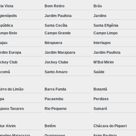
Filtro para Piscina de Hotel
Filtro para 
la Vista
Bom Retiro
Brás
Filtro para Piscina Tipo a
Iluminação Bo
gienópolis
Jardim Paulista
Jardins
Iluminação de Piscina de Fibra
pública
Santa Cecília
Santa Efigênia
Iluminação de Piscina Led
Iluminaçã
mpo Belo
Campo Grande
Campo Limpo
Iluminação na Piscina
Iluminação para B
ajau
Ibirapuera
Interlagos
Iluminação Piscina Externa
Iluminaç
rdim Europa
Jardim Marajoara
Jardim Paulista
Limpeza de Piscina Comercial
ckey Club
Jockey Clube
M'Boi Mirim
acomã
Santo Amaro
Saúde
Limpeza de Piscina de Academ
Limpeza de Piscina de Prédio
irro do Limão
Barra Funda
Butantã
Limpeza e Tratamento de Piscinas
pa
Pacaembu
Perdizes
Limpeza de Piscina
Limpeza de Pisci
poso Tavares
Rio Pequeno
Sumaré
Limpeza de Piscina em Condomí
Limpeza e Manutenção de Piscina
Li
tur Alvim
Belém
Chácara do Piqueri
Manutenção de Piscinas
M
melino Matarazzo
Guaianases
Itaim Paulista