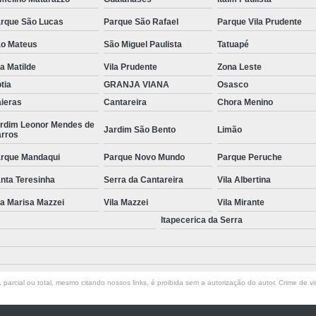
Manutenção de Piscinas Residenciai
rque São Lucas
Parque São Rafael
Parque Vila Prudente
Manutenção para Piscina em Condom
o Mateus
São Miguel Paulista
Tatuapé
la Matilde
Vila Prudente
Zona Leste
Limpeza de Piscina com Ozônio
tia
GRANJA VIANA
Osasco
Limpeza de Piscina para Construtor
ieras
Cantareira
Chora Menino
Limpeza de Piscina Pós Obra
Limpeza de 
rdim Leonor Mendes de
Jardim São Bento
Limão
rros
Limpeza do Filtro da Piscina
Limpeza
rque Mandaqui
Parque Novo Mundo
Parque Peruche
Consertar Piscina
Conserto d
nta Teresinha
Serra da Cantareira
Vila Albertina
Manutenção e Reforma de Piscinas
Manut
la Marisa Mazzei
Vila Mazzei
Vila Mirante
Manutenção Piscina
Manutenção Pi
Itapecerica da Serra
Manutenção Piscina Pequena
Manute
Manutenção Bomba Piscina
parcial ou total, mesmo citando nossos links, é proibida sem a autorização do autor. Crime de vi
Manutenção de Filtro de Piscina
Manutenção de Piscina de Vinil