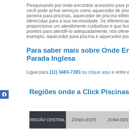
Produtos pa
Pesquisando por onde encontrar acessório para p
limpar pisci
você pode achar serviços como aquecedor de pisc
peneira para piscinas, aquecedor de piscina elétr
Produtos pa
oferecidas para a sua necessidade. Se diferenc
piscinas
proporcionar um atendimento cuidadoso e que busc
prontos para atendê-lo adequadamente, nós oferece
Reparo de
exemplo, aquecedor para piscina e aquecedor pisci
filtros de
piscina
Para saber mais sobre Onde En
Parada Inglesa
Ligue para
(11) 3483-7393
ou
clique aqui
e entre 
Regiões onde a Click Piscinas
REGIÃO CENTRAL
ZONA LESTE
ZONA OES