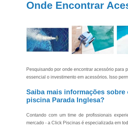
Onde Encontrar Aces
Filtros par
piscina
Filtros par
piscinas
Iluminação 
piscina
Limpeza d
piscinas
Limpeza e
Pesquisando por onde encontrar acessório para p
manutençã
de piscina
essencial o investimento em acessórios. Isso per
Limpezas d
Saiba mais informações sobre 
piscinas
piscina Parada Inglesa?
Manutençã
de piscina
Contando com um time de profissionais exper
Manutençã
para piscin
mercado - a Click Piscinas é especializada em tod