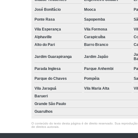
José Bonifácio
Mooca
Pa
Ponte Rasa
Sapopemba
Sã
Vila Esperança
Vila Formosa
Vi
Alphaville
Carapicuíba
Co
Alto do Pari
Barro Branco
Ca
Ja
Jardim Guarapiranga
Jardim Japão
Ba
Parada Inglesa
Parque Anhembi
Pa
Parque do Chaves
Pompéia
Sa
Vila Jaraguá
Vila Maria Alta
Vi
Barueri
Grande São Paulo
Guarulhos
O conteúdo do texto desta página é de direito reservado. Sua reprodução, 
de direitos autorais
.