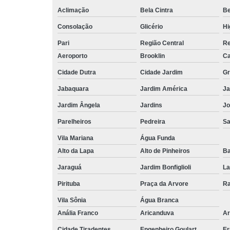
Aclimação
Bela Cintra
Be
Consolação
Glicério
Hi
Pari
Região Central
Re
Aeroporto
Brooklin
Ca
Cidade Dutra
Cidade Jardim
Gr
Jabaquara
Jardim América
Ja
Jardim Ângela
Jardins
Jo
Parelheiros
Pedreira
S
Vila Mariana
Água Funda
Alto da Lapa
Alto de Pinheiros
Ba
Jaraguá
Jardim Bonfiglioli
La
Pirituba
Praça da Arvore
Ra
Vila Sônia
Água Branca
Anália Franco
Aricanduva
Ar
Cidade Tiradentes
Engenheiro Goulart
Er