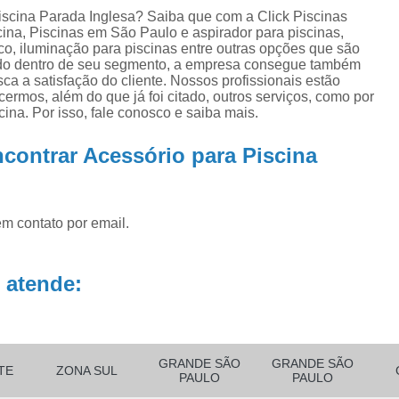
ra
Aquecedor para Piscinas
Bombas para P
iscina Parada Inglesa? Saiba que com a Click Piscinas
na
ina, Piscinas em São Paulo e aspirador para piscinas,
Equipamento para Aquecer Piscina
ico, iluminação para piscinas entre outras opções que são
ra
iado dentro de seu segmento, a empresa consegue também
Equipamentos para Aspirar Piscina
a a satisfação do cliente. Nossos profissionais estão
rmos, além do que já foi citado, outros serviços, como por
Equipamentos para Piscina
Equ
na. Por isso, fale conosco e saiba mais.
Equipamentos para Piscina de Condomí
contrar Acessório para Piscina
Equipamentos para Piscinas Resid
Filtro de água Piscina
Filtro de
Filtro de Poliéster para Piscina
Filtro Exte
em contato por email.
Filtro para Piscina de Fibra
Filtro para 
 atende:
Filtro para Piscina Pequena
Filtro Portá
Filtro para Piscina
Filtro para Piscin
Filtro para Piscina Complet
GRANDE SÃO
GRANDE SÃO
Filtro para Piscina de 3000 Litros
TE
ZONA SUL
PAULO
PAULO