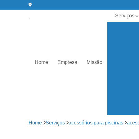
Serviços
Acessórios
para piscin
Aquecedor 
piscina
Aquecedore
Home
Empresa
Missão
de piscina
Cloro para
piscinas
Cloros de
piscinas
Conserto d
bombas de
água
Home
Serviços
acessórios para piscinas
acess
Equipament
para piscin