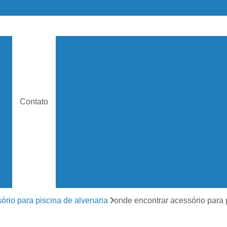
Acessório para Piscina
Ace
as
Acessório para Piscina de Hotel
de
Acessórios para Piscina Vinil
Aspir
Dispositivos para Piscinas
Iluminação pa
s
Contato
Mangueira para Piscinas
Peneira par
Aquecedor de Piscina Elétrico
Aquecedor de Piscina Solar
Aquecedor Elétrico para Piscina
Aquec
e
Aquecedor Piscina
Aquecedor Solar 
Aquecedor Solar Piscina
Aquecedor de ág
ório para piscina de alvenaria
onde encontrar acessório para 
os
Aquecedor Piscina de Fibra
Aquecedor Pis
as