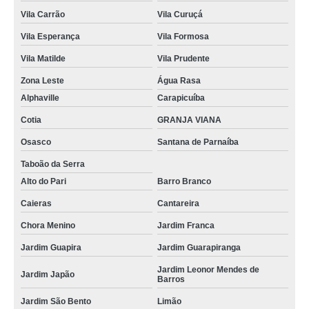
Vila Carrão
Vila Curuçá
Vila Esperança
Vila Formosa
Vila Matilde
Vila Prudente
Zona Leste
Água Rasa
Alphaville
Carapicuíba
Cotia
GRANJA VIANA
Osasco
Santana de Parnaíba
Taboão da Serra
Alto do Pari
Barro Branco
Caieras
Cantareira
Chora Menino
Jardim Franca
Jardim Guapira
Jardim Guarapiranga
Jardim Leonor Mendes de
Jardim Japão
Barros
Jardim São Bento
Limão