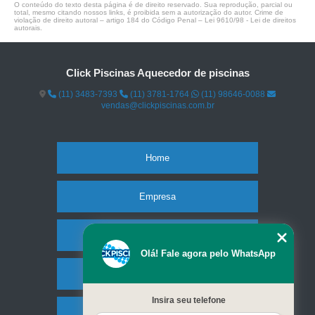
O conteúdo do texto desta página é de direito reservado. Sua reprodução, parcial ou
total, mesmo citando nossos links, é proibida sem a autorização do autor. Crime de
violação de direito autoral – artigo 184 do Código Penal –
Lei 9610/98 - Lei de direitos
autorais
.
Click Piscinas Aquecedor de piscinas
(11) 3483-7393
(11) 3781-1764
(11) 98646-0088
vendas@clickpiscinas.com.br
Home
Empresa
Missão
Olá! Fale agora pelo WhatsApp
Serviços
Insira seu telefone
Contato