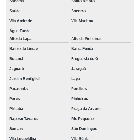
Sacomã
Santo Amaro
Saúde
Socorro
Vila Andrade
Vila Mariana
Água Funda
Alto da Lapa
Alto de Pinheiros
Bairro do Limão
Barra Funda
Butantã
Freguesia do Ó
Jaguaré
Jaraguá
Jardim Bonfiglioli
Lapa
Pacaembu
Perdizes
Perus
Pinheiros
Pirituba
Praça da Arvore
Raposo Tavares
Rio Pequeno
Sumaré
São Domingos
Vila Leopoldina
Vila Sônia