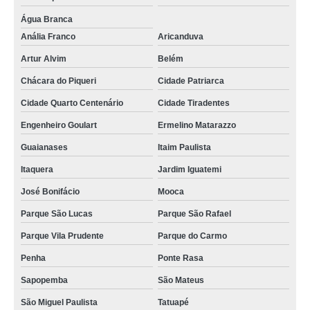
Água Branca
Anália Franco
Aricanduva
Artur Alvim
Belém
Chácara do Piqueri
Cidade Patriarca
Cidade Quarto Centenário
Cidade Tiradentes
Engenheiro Goulart
Ermelino Matarazzo
Guaianases
Itaim Paulista
Itaquera
Jardim Iguatemi
José Bonifácio
Mooca
Parque São Lucas
Parque São Rafael
Parque Vila Prudente
Parque do Carmo
Penha
Ponte Rasa
Sapopemba
São Mateus
São Miguel Paulista
Tatuapé