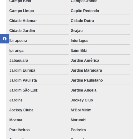
Campo Belo
Campo Grande
Campo Limpo
Capão Redondo
Cidade Ademar
Cidade Dutra
Cidade Jardim
Grajau
Ibirapuera
Interlagos
Ipiranga
Itaim Bibi
Jabaquara
Jardim América
Jardim Europa
Jardim Marajoara
Jardim Paulista
Jardim Paulistano
Jardim São Luiz
Jardim Ângela
Jardins
Jockey Club
Jockey Clube
M'Boi Mirim
Moema
Morumbi
Parelheiros
Pedreira