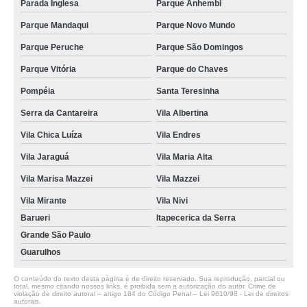
Parada Inglesa
Parque Anhembi
Parque Mandaqui
Parque Novo Mundo
Parque Peruche
Parque São Domingos
Parque Vitória
Parque do Chaves
Pompéia
Santa Teresinha
Serra da Cantareira
Vila Albertina
Vila Chica Luíza
Vila Endres
Vila Jaraguá
Vila Maria Alta
Vila Marisa Mazzei
Vila Mazzei
Vila Mirante
Vila Nivi
Barueri
Itapecerica da Serra
Grande São Paulo
Guarulhos
O conteúdo do texto desta página é de direito reservado. Sua reprodução, parcial ou
total, mesmo citando nossos links, é proibida sem a autorização do autor. Crime de
violação de direito autoral – artigo 184 do Código Penal –
Lei 9610/98 - Lei de direitos
autorais
.