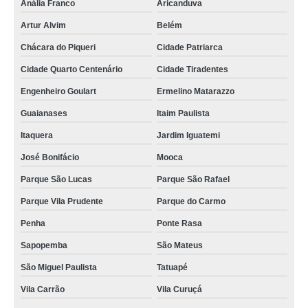
Anália Franco
Aricanduva
Artur Alvim
Belém
Chácara do Piqueri
Cidade Patriarca
Cidade Quarto Centenário
Cidade Tiradentes
Engenheiro Goulart
Ermelino Matarazzo
Guaianases
Itaim Paulista
Itaquera
Jardim Iguatemi
José Bonifácio
Mooca
Parque São Lucas
Parque São Rafael
Parque Vila Prudente
Parque do Carmo
Penha
Ponte Rasa
Sapopemba
São Mateus
São Miguel Paulista
Tatuapé
Vila Carrão
Vila Curuçá