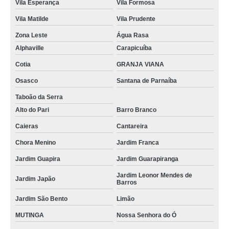
Vila Esperança
Vila Formosa
Vila Matilde
Vila Prudente
Zona Leste
Água Rasa
Alphaville
Carapicuíba
Cotia
GRANJA VIANA
Osasco
Santana de Parnaíba
Taboão da Serra
Alto do Pari
Barro Branco
Caieras
Cantareira
Chora Menino
Jardim Franca
Jardim Guapira
Jardim Guarapiranga
Jardim Leonor Mendes de
Jardim Japão
Barros
Jardim São Bento
Limão
MUTINGA
Nossa Senhora do Ó