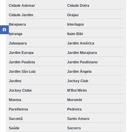
Cidade Ademar
Cidade Dutra
Cidade Jardim
Grajau
Ibirapuera
Interlagos
Ipiranga
Itaim Bibi
Jabaquara
Jardim América
Jardim Europa
Jardim Marajoara
Jardim Paulista
Jardim Paulistano
Jardim São Luiz
Jardim Ângela
Jardins
Jockey Club
Jockey Clube
M'Boi Mirim
Moema
Morumbi
Parelheiros
Pedreira
Sacomã
Santo Amaro
Saúde
Socorro