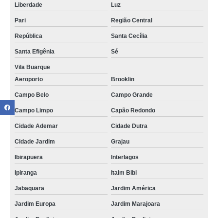
Liberdade
Luz
Pari
Região Central
República
Santa Cecília
Santa Efigênia
Sé
Vila Buarque
Aeroporto
Brooklin
Campo Belo
Campo Grande
Campo Limpo
Capão Redondo
Cidade Ademar
Cidade Dutra
Cidade Jardim
Grajau
Ibirapuera
Interlagos
Ipiranga
Itaim Bibi
Jabaquara
Jardim América
Jardim Europa
Jardim Marajoara