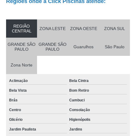
Regiões onde a Click Piscinas atende:
REGIÃO
ZONA LESTE
ZONA OESTE
ZONA SUL
CENTRAL
GRANDE SÃO
GRANDE SÃO
Guarulhos
São Paulo
PAULO
PAULO
Zona Norte
Aclimação
Bela Cintra
Bela Vista
Bom Retiro
Brás
Cambuci
Centro
Consolação
Glicério
Higienópolis
Jardim Paulista
Jardins