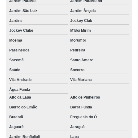
Jardim Paulista
Jardim Paulistano
Jardim São Luiz
Jardim Ângela
Jardins
Jockey Club
Jockey Clube
M'Boi Mirim
Moema
Morumbi
Parelheiros
Pedreira
Sacomã
Santo Amaro
Saúde
Socorro
Vila Andrade
Vila Mariana
Água Funda
Alto da Lapa
Alto de Pinheiros
Bairro do Limão
Barra Funda
Butantã
Freguesia do Ó
Jaguaré
Jaraguá
Jardim Bonfiglioli
Lapa