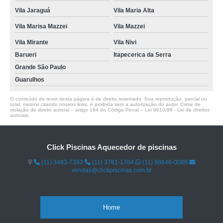
Vila Jaraguá
Vila Maria Alta
Vila Marisa Mazzei
Vila Mazzei
Vila Mirante
Vila Nivi
Barueri
Itapecerica da Serra
Grande São Paulo
Guarulhos
O conteúdo do texto desta página é de direito reservado. Sua reprodução, parcial ou
total, mesmo citando nossos links, é proibida sem a autorização do autor. Crime de
violação de direito autoral – artigo 184 do Código Penal –
Lei 9610/98 - Lei de direitos
autorais
.
Click Piscinas Aquecedor de piscinas
(11) 3483-7393
(11) 3781-1764
(11) 98646-0088
vendas@clickpiscinas.com.br
Home