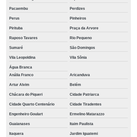
Pacaembu
Perdizes
Perus
Pinheiros
Pirituba
Praça da Arvore
Raposo Tavares
Rio Pequeno
Sumaré
São Domingos
Vila Leopoldina
Vila Sônia
Água Branca
Anália Franco
Aricanduva
Artur Alvim
Belém
Chácara do Piqueri
Cidade Patriarca
Cidade Quarto Centenário
Cidade Tiradentes
Engenheiro Goulart
Ermelino Matarazzo
Guaianases
Itaim Paulista
Itaquera
Jardim Iguatemi