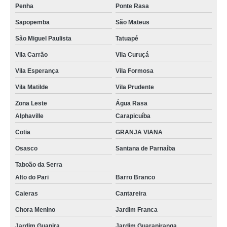
Penha
Ponte Rasa
Sapopemba
São Mateus
São Miguel Paulista
Tatuapé
Vila Carrão
Vila Curuçá
Vila Esperança
Vila Formosa
Vila Matilde
Vila Prudente
Zona Leste
Água Rasa
Alphaville
Carapicuíba
Cotia
GRANJA VIANA
Osasco
Santana de Parnaíba
Taboão da Serra
Alto do Pari
Barro Branco
Caieras
Cantareira
Chora Menino
Jardim Franca
Jardim Guapira
Jardim Guarapiranga