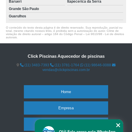
Barueri
Itapecerica da Serra
Grande São Paulo
Guarulhos
O conteúdo do texto desta página é de direito reservado. Sua reprodução, parcial ou
total, mesmo citando nossos links, é proibida sem a autorização do autor. Crime de
violação de direito autoral – artigo 184 do Código Penal –
Lei 9610/98 - Lei de direitos
autorais
.
Click Piscinas Aquecedor de piscinas
(11) 3483-7393
(11) 3781-1764
(11) 98646-0088
vendas@clickpiscinas.com.br
Home
Empresa
Missão
Olá! Fale agora pelo WhatsApp