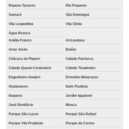
Raposo Tavares
Rio Pequeno
Sumaré
São Domingos
Vila Leopoldina
Vila Sônia
Água Branca
Anália Franco
Aricanduva
Artur Alvim
Belém
Chácara do Piqueri
Cidade Patriarca
Cidade Quarto Centenário
Cidade Tiradentes
Engenheiro Goulart
Ermelino Matarazzo
Guaianases
Itaim Paulista
Itaquera
Jardim Iguatemi
José Bonifácio
Mooca
Parque São Lucas
Parque São Rafael
Parque Vila Prudente
Parque do Carmo