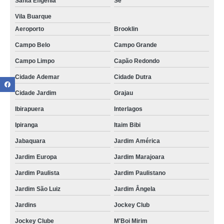
Santa Efigênia
Sé
Vila Buarque
Aeroporto
Brooklin
Campo Belo
Campo Grande
Campo Limpo
Capão Redondo
Cidade Ademar
Cidade Dutra
Cidade Jardim
Grajau
Ibirapuera
Interlagos
Ipiranga
Itaim Bibi
Jabaquara
Jardim América
Jardim Europa
Jardim Marajoara
Jardim Paulista
Jardim Paulistano
Jardim São Luiz
Jardim Ângela
Jardins
Jockey Club
Jockey Clube
M'Boi Mirim