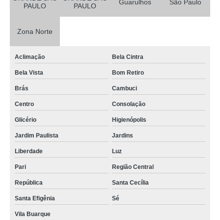
Guarulhos
São Paulo
PAULO
PAULO
Zona Norte
Aclimação
Bela Cintra
Bela Vista
Bom Retiro
Brás
Cambuci
Centro
Consolação
Glicério
Higienópolis
Jardim Paulista
Jardins
Liberdade
Luz
Pari
Região Central
República
Santa Cecília
Santa Efigênia
Sé
Vila Buarque