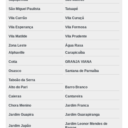
São Miguel Paulista
Tatuapé
Vila Carrão
Vila Curuçá
Vila Esperança
Vila Formosa
Vila Matilde
Vila Prudente
Zona Leste
Água Rasa
Alphaville
Carapicuíba
Cotia
GRANJA VIANA
Osasco
Santana de Parnaíba
Taboão da Serra
Alto do Pari
Barro Branco
Caieras
Cantareira
Chora Menino
Jardim Franca
Jardim Guapira
Jardim Guarapiranga
Jardim Leonor Mendes de
Jardim Japão
Barros