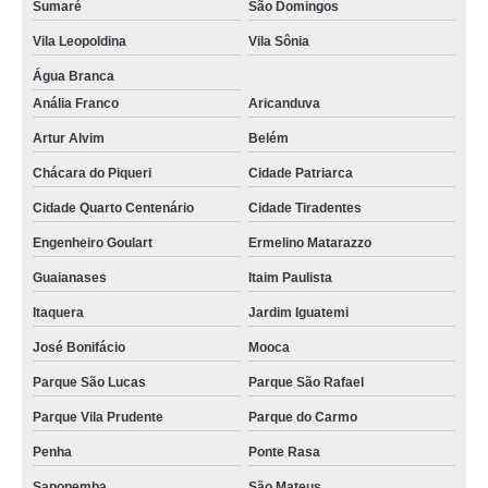
Sumaré
São Domingos
Vila Leopoldina
Vila Sônia
Água Branca
Anália Franco
Aricanduva
Artur Alvim
Belém
Chácara do Piqueri
Cidade Patriarca
Cidade Quarto Centenário
Cidade Tiradentes
Engenheiro Goulart
Ermelino Matarazzo
Guaianases
Itaim Paulista
Itaquera
Jardim Iguatemi
José Bonifácio
Mooca
Parque São Lucas
Parque São Rafael
Parque Vila Prudente
Parque do Carmo
Penha
Ponte Rasa
Sapopemba
São Mateus