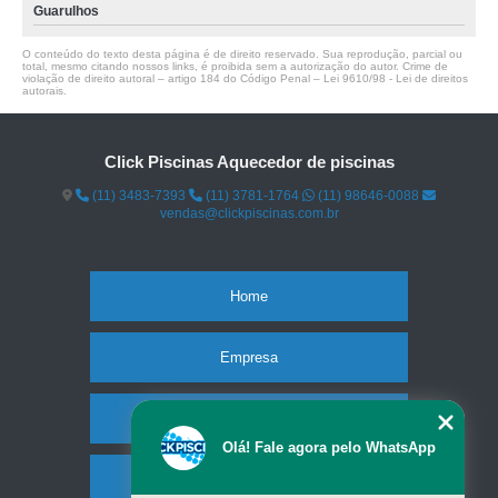
Guarulhos
O conteúdo do texto desta página é de direito reservado. Sua reprodução, parcial ou
total, mesmo citando nossos links, é proibida sem a autorização do autor. Crime de
violação de direito autoral – artigo 184 do Código Penal –
Lei 9610/98 - Lei de direitos
autorais
.
Click Piscinas Aquecedor de piscinas
(11) 3483-7393
(11) 3781-1764
(11) 98646-0088
vendas@clickpiscinas.com.br
Home
Empresa
Missão
Olá! Fale agora pelo WhatsApp
Serviços