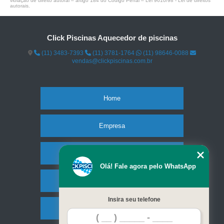
violação de direito autoral – artigo 184 do Código Penal –
Lei 9610/98 - Lei de direitos
autorais
.
Click Piscinas Aquecedor de piscinas
(11) 3483-7393
(11) 3781-1764
(11) 98646-0088
vendas@clickpiscinas.com.br
Home
Empresa
Missão
Olá! Fale agora pelo WhatsApp
Serviços
Insira seu telefone
Contato