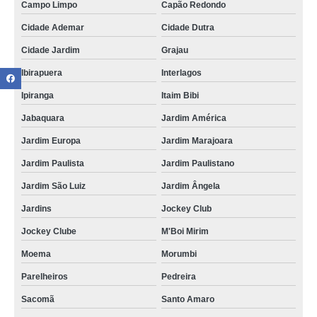
Campo Limpo
Capão Redondo
Cidade Ademar
Cidade Dutra
Cidade Jardim
Grajau
Ibirapuera
Interlagos
Ipiranga
Itaim Bibi
Jabaquara
Jardim América
Jardim Europa
Jardim Marajoara
Jardim Paulista
Jardim Paulistano
Jardim São Luiz
Jardim Ângela
Jardins
Jockey Club
Jockey Clube
M'Boi Mirim
Moema
Morumbi
Parelheiros
Pedreira
Sacomã
Santo Amaro