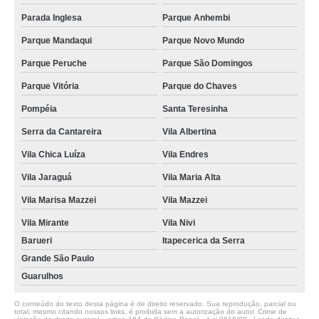
Parada Inglesa
Parque Anhembi
Parque Mandaqui
Parque Novo Mundo
Parque Peruche
Parque São Domingos
Parque Vitória
Parque do Chaves
Pompéia
Santa Teresinha
Serra da Cantareira
Vila Albertina
Vila Chica Luíza
Vila Endres
Vila Jaraguá
Vila Maria Alta
Vila Marisa Mazzei
Vila Mazzei
Vila Mirante
Vila Nivi
Barueri
Itapecerica da Serra
Grande São Paulo
Guarulhos
O conteúdo do texto desta página é de direito reservado. Sua reprodução, parcial ou
total, mesmo citando nossos links, é proibida sem a autorização do autor. Crime de