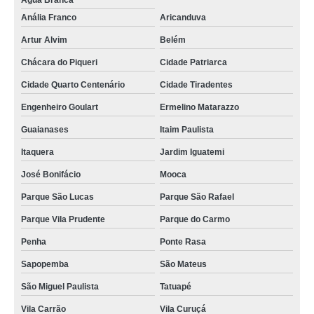
Água Branca
Anália Franco
Aricanduva
Artur Alvim
Belém
Chácara do Piqueri
Cidade Patriarca
Cidade Quarto Centenário
Cidade Tiradentes
Engenheiro Goulart
Ermelino Matarazzo
Guaianases
Itaim Paulista
Itaquera
Jardim Iguatemi
José Bonifácio
Mooca
Parque São Lucas
Parque São Rafael
Parque Vila Prudente
Parque do Carmo
Penha
Ponte Rasa
Sapopemba
São Mateus
São Miguel Paulista
Tatuapé
Vila Carrão
Vila Curuçá