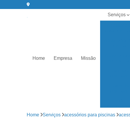
Serviços
Acessórios
para piscin
Aquecedor 
piscina
Aquecedore
Home
Empresa
Missão
de piscina
Cloro para
piscinas
Cloros de
piscinas
Conserto d
bombas de
água
Home
Serviços
acessórios para piscinas
acess
Equipament
para piscin