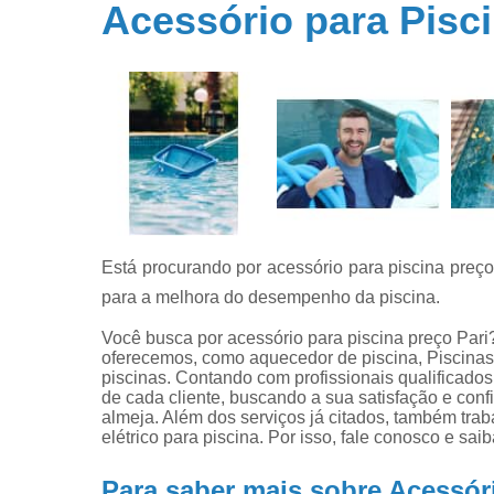
Acessório para Pisci
Filtros par
piscina
Filtros par
piscinas
Iluminação 
piscina
Limpeza d
piscinas
Limpeza e
Está procurando por acessório para piscina pre
manutençã
de piscina
para a melhora do desempenho da piscina.
Limpezas d
Você busca por acessório para piscina preço Par
piscinas
oferecemos, como aquecedor de piscina, Piscinas
piscinas. Contando com profissionais qualificad
Manutençã
de cada cliente, buscando a sua satisfação e con
de piscina
almeja. Além dos serviços já citados, também tr
elétrico para piscina. Por isso, fale conosco e s
Manutençã
para piscin
Para saber mais sobre Acessóri