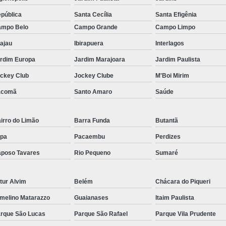
Filtro para Piscina de Hotel
Filtro para 
pública
Santa Cecília
Santa Efigênia
Filtro para Piscina Tipo a
Iluminação Bo
mpo Belo
Campo Grande
Campo Limpo
Iluminação de Piscina de Fibra
ajau
Ibirapuera
Interlagos
Iluminação de Piscina Led
Iluminaçã
rdim Europa
Jardim Marajoara
Jardim Paulista
Iluminação na Piscina
Iluminação para B
ckey Club
Jockey Clube
M'Boi Mirim
Iluminação Piscina Externa
Iluminaç
acomã
Santo Amaro
Saúde
Limpeza de Piscina Comercial
Limpeza de Piscina de Academ
irro do Limão
Barra Funda
Butantã
pa
Pacaembu
Perdizes
Limpeza de Piscina de Prédio
poso Tavares
Rio Pequeno
Sumaré
Limpeza e Tratamento de Piscinas
Limpeza de Piscina
Limpeza de Pisci
tur Alvim
Belém
Chácara do Piqueri
Limpeza de Piscina em Condomí
melino Matarazzo
Guaianases
Itaim Paulista
Limpeza e Manutenção de Piscina
Li
rque São Lucas
Parque São Rafael
Parque Vila Prudente
Manutenção de Piscinas
M