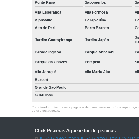
Ponte Rasa
Sapopemba
Sã
Vila Esperança
Vila Formosa
Vi
Alphaville
Carapicuíba
Co
Alto do Pari
Barro Branco
Ca
Ja
Jardim Guarapiranga
Jardim Japão
Ba
Parada Inglesa
Parque Anhembi
Pa
Parque do Chaves
Pompéia
Sa
Vila Jaraguá
Vila Maria Alta
Vi
Barueri
Grande São Paulo
Guarulhos
O conteúdo do texto desta página é de direito reservado. Sua reprodução, 
de direitos autorais
.
Click Piscinas Aquecedor de piscinas