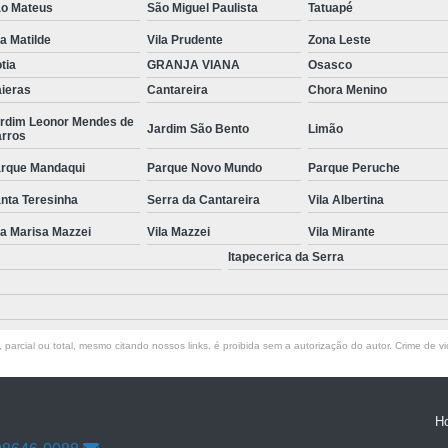
o Mateus
São Miguel Paulista
Tatuapé
Manutenção de Piscinas Residenciai
la Matilde
Vila Prudente
Zona Leste
Manutenção para Piscina em Condom
tia
GRANJA VIANA
Osasco
ieras
Cantareira
Chora Menino
Limpeza de Piscina com Ozônio
rdim Leonor Mendes de
Jardim São Bento
Limão
Limpeza de Piscina para Construtor
rros
Limpeza de Piscina Pós Obra
Limpeza de 
rque Mandaqui
Parque Novo Mundo
Parque Peruche
Limpeza do Filtro da Piscina
Limpeza
nta Teresinha
Serra da Cantareira
Vila Albertina
la Marisa Mazzei
Vila Mazzei
Consertar Piscina
Vila Mirante
Conserto d
Itapecerica da Serra
Manutenção e Reforma de Piscinas
Manut
Manutenção Piscina
Manutenção Pi
Manutenção Piscina Pequena
Manute
parcial ou total, mesmo citando nossos links, é proibida sem a autorização do autor. Crime de vi
Manutenção Bomba Piscina
Manutenção de Filtro de Piscina
H
Manutenção de Piscina de Vinil