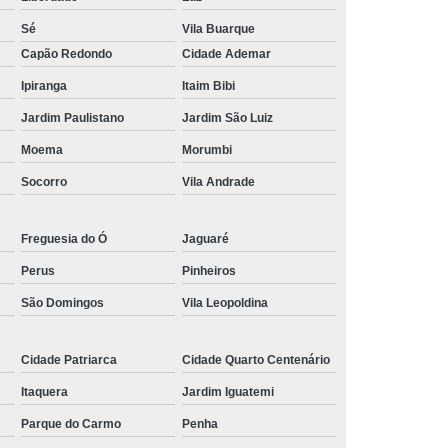
Piscina de Vinil
Filtro para Piscina Jacuzzi
Sé
Vila Buarque
rda Piscina
Iluminação de Piscina com Led
Capão Redondo
Cidade Ademar
Iluminação de Piscina em Led
Ipiranga
Itaim Bibi
o em Piscina
Iluminação Interna Piscina
Jardim Paulistano
Jardim São Luiz
eira de Piscina
Iluminação para Piscina Led
Moema
Morumbi
ão Piscina Jacuzzi
Limpeza da Piscina
Socorro
Vila Andrade
Limpeza de Piscina Condomínio
ia
Limpeza de Piscina de Fibra
Freguesia do Ó
Jaguaré
Perus
Pinheiros
s
Limpeza de Piscina Grande
São Domingos
Vila Leopoldina
Limpeza para Piscina
Limpeza Piscina
na Aquecida
Limpeza de Piscina de Vinil
Cidade Patriarca
Cidade Quarto Centenário
nio
Limpeza de Piscina Filtrando
Itaquera
Jardim Iguatemi
mpeza Tratamento e Manutenção de Piscinas
Parque do Carmo
Penha
anutenção de Piscinas em Hotéis