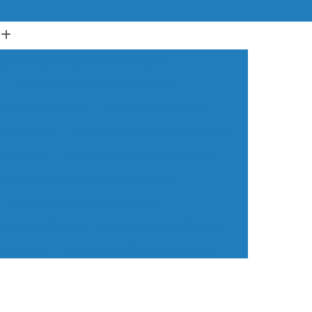
ssório para Piscina de Alvenaria
Acessório para Piscina de Vinil
ador para Piscinas
Cabo para Piscinas
ra Piscinas
Loja de Acessórios para Piscina
a Piscinas
Aquecedor de Piscina de Vinil
Aquecedor de Piscina Fotovoltaico
Aquecedor Elétrico de Piscina
edor em Piscina
Aquecedor para Piscina
em Piscina
Aquecedor Solar para Piscina
ua para Piscina
Aquecedor de água Piscina
cina de Vinil
Aquecedor Piscina Econômico