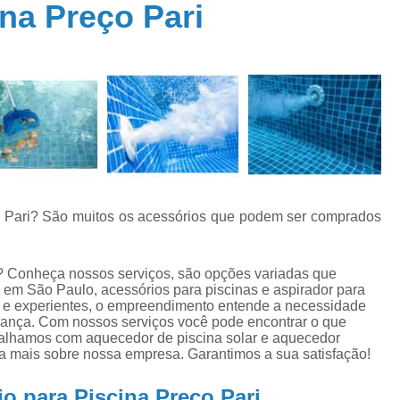
na Preço Pari
Aquecedor Piscina Fibra
Aquecedor P
a
Aquecedores Piscina
Sistema de Aquec
a
Cloro para Piscina 10kg
Cloro para 
Cloro para Piscina 9000 Litros
Cloro para
de
Cloro para Piscina Fechada
Cloro para P
e
Cloro 3 em 1 para Piscina
Cloro 
Cloro Granulado para Piscina
ço Pari? São muitos os acessórios que podem ser comprados
o
Cloro Líquido para Piscina
Cloro para Li
s
Cloro para Piscina 10k
Cloro Pi
e
i? Conheça nossos serviços, são opções variadas que
Conserto Bomba água
Conserto B
 em São Paulo, acessórios para piscinas e aspirador para
os e experientes, o empreendimento entende a necessidade
o
Conserto Bomba de Piscina
Conserto B
fiança. Com nossos serviços você pode encontrar o que
s
abalhamos com aquecedor de piscina solar e aquecedor
Conserto de Motobomba
aiba mais sobre nossa empresa. Garantimos a sua satisfação!
o
as
Conserto de Pressurizador de água
Conse
o para Piscina Preço Pari