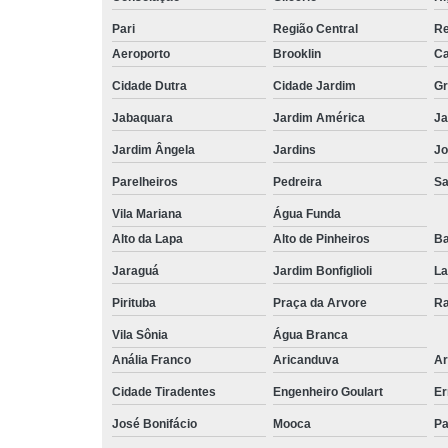
Pari
Região Central
Re
Aeroporto
Brooklin
Ca
Cidade Dutra
Cidade Jardim
Gr
Jabaquara
Jardim América
Ja
Jardim Ângela
Jardins
Jo
Parelheiros
Pedreira
S
Vila Mariana
Água Funda
Alto da Lapa
Alto de Pinheiros
Ba
Jaraguá
Jardim Bonfiglioli
La
Pirituba
Praça da Arvore
Ra
Vila Sônia
Água Branca
Anália Franco
Aricanduva
Ar
Cidade Tiradentes
Engenheiro Goulart
Er
José Bonifácio
Mooca
Pa