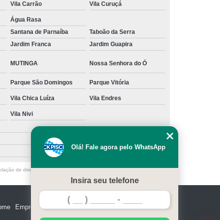
Vila Carrão
Vila Curuçá
s
Manutenção para Piscina em Casa
Água Rasa
ínio
Limpeza de Piscina água Verde
Santana de Parnaíba
Taboão da Serra
Jardim Franca
Jardim Guapira
Limpeza de Piscina Muito Suja
MUTINGA
Nossa Senhora do Ó
a
Limpeza de Piscina por Ionização
Piscina sem Cloro
Limpeza de Piscina Verde
Parque São Domingos
Parque Vitória
 Filtro Piscina
Limpeza Piscina Verde
Vila Chica Luíza
Vila Endres
e Piscina
Vila Nivi
Manutenção de Piscina
enção em Piscina
Manutenção para Piscina
Olá! Fale agora pelo WhatsApp
scina Cheia
Manutenção Piscina Fibra
nção Piscina Vinil
Piscinas Manutenção
olação de direito autoral – artigo 184 do Código Penal –
Lei 9610/98 - Lei
Insira seu telefone
Manutenção de Bomba de Piscina
Manutenção de Motor de Piscina
ome
Empresa
Missão
Serviços
Contato
Mapa do site
Manutenção em Filtro de Piscina