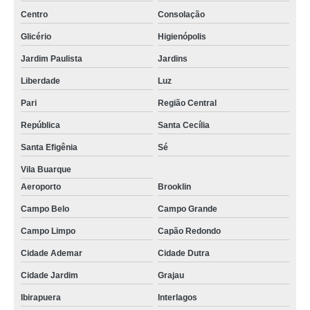
Centro
Consolação
Glicério
Higienópolis
Jardim Paulista
Jardins
Liberdade
Luz
Pari
Região Central
República
Santa Cecília
Santa Efigênia
Sé
Vila Buarque
Aeroporto
Brooklin
Campo Belo
Campo Grande
Campo Limpo
Capão Redondo
Cidade Ademar
Cidade Dutra
Cidade Jardim
Grajau
Ibirapuera
Interlagos