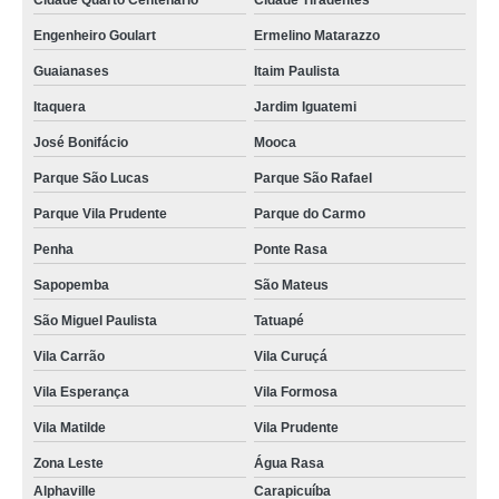
Cidade Quarto Centenário
Cidade Tiradentes
Engenheiro Goulart
Ermelino Matarazzo
Guaianases
Itaim Paulista
Itaquera
Jardim Iguatemi
José Bonifácio
Mooca
Parque São Lucas
Parque São Rafael
Parque Vila Prudente
Parque do Carmo
Penha
Ponte Rasa
Sapopemba
São Mateus
São Miguel Paulista
Tatuapé
Vila Carrão
Vila Curuçá
Vila Esperança
Vila Formosa
Vila Matilde
Vila Prudente
Zona Leste
Água Rasa
Alphaville
Carapicuíba