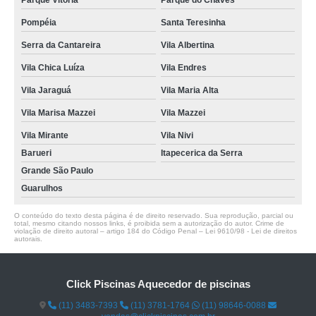
Parque Vitória
Parque do Chaves
Pompéia
Santa Teresinha
Serra da Cantareira
Vila Albertina
Vila Chica Luíza
Vila Endres
Vila Jaraguá
Vila Maria Alta
Vila Marisa Mazzei
Vila Mazzei
Vila Mirante
Vila Nivi
Barueri
Itapecerica da Serra
Grande São Paulo
Guarulhos
O conteúdo do texto desta página é de direito reservado. Sua reprodução, parcial ou
total, mesmo citando nossos links, é proibida sem a autorização do autor. Crime de
violação de direito autoral – artigo 184 do Código Penal –
Lei 9610/98 - Lei de direitos
autorais
.
Click Piscinas Aquecedor de piscinas
(11) 3483-7393
(11) 3781-1764
(11) 98646-0088