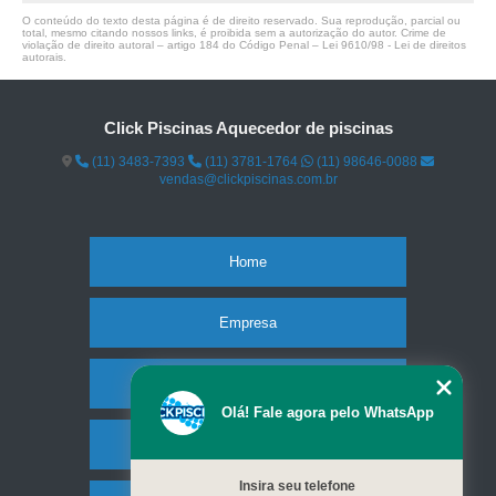
O conteúdo do texto desta página é de direito reservado. Sua reprodução, parcial ou
total, mesmo citando nossos links, é proibida sem a autorização do autor. Crime de
violação de direito autoral – artigo 184 do Código Penal –
Lei 9610/98 - Lei de direitos
autorais
.
Click Piscinas Aquecedor de piscinas
(11) 3483-7393
(11) 3781-1764
(11) 98646-0088
vendas@clickpiscinas.com.br
Home
Empresa
Missão
Olá! Fale agora pelo WhatsApp
Serviços
Insira seu telefone