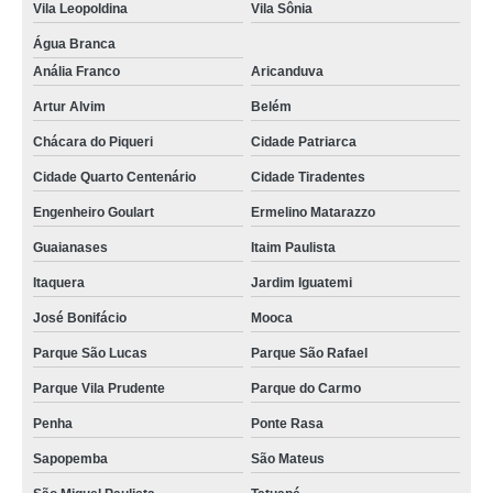
Vila Leopoldina
Vila Sônia
Água Branca
Anália Franco
Aricanduva
Artur Alvim
Belém
Chácara do Piqueri
Cidade Patriarca
Cidade Quarto Centenário
Cidade Tiradentes
Engenheiro Goulart
Ermelino Matarazzo
Guaianases
Itaim Paulista
Itaquera
Jardim Iguatemi
José Bonifácio
Mooca
Parque São Lucas
Parque São Rafael
Parque Vila Prudente
Parque do Carmo
Penha
Ponte Rasa
Sapopemba
São Mateus