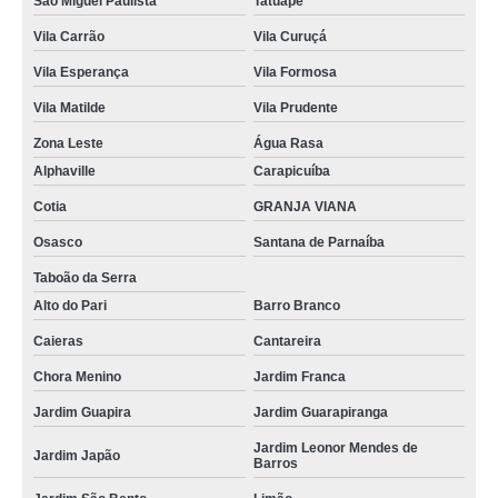
São Miguel Paulista
Tatuapé
Vila Carrão
Vila Curuçá
Vila Esperança
Vila Formosa
Vila Matilde
Vila Prudente
Zona Leste
Água Rasa
Alphaville
Carapicuíba
Cotia
GRANJA VIANA
Osasco
Santana de Parnaíba
Taboão da Serra
Alto do Pari
Barro Branco
Caieras
Cantareira
Chora Menino
Jardim Franca
Jardim Guapira
Jardim Guarapiranga
Jardim Leonor Mendes de
Jardim Japão
Barros