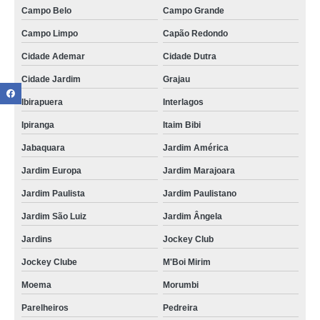
Campo Belo
Campo Grande
Campo Limpo
Capão Redondo
Cidade Ademar
Cidade Dutra
Cidade Jardim
Grajau
Ibirapuera
Interlagos
Ipiranga
Itaim Bibi
Jabaquara
Jardim América
Jardim Europa
Jardim Marajoara
Jardim Paulista
Jardim Paulistano
Jardim São Luiz
Jardim Ângela
Jardins
Jockey Club
Jockey Clube
M'Boi Mirim
Moema
Morumbi
Parelheiros
Pedreira