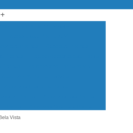
ssório para Piscina de Alvenaria
Acessório para Piscina de Vinil
ador para Piscinas
Cabo para Piscinas
ra Piscinas
Loja de Acessórios para Piscina
a Piscinas
Aquecedor de Piscina de Vinil
Aquecedor de Piscina Fotovoltaico
Aquecedor Elétrico de Piscina
edor em Piscina
Aquecedor para Piscina
em Piscina
Aquecedor Solar para Piscina
ua para Piscina
Aquecedor de água Piscina
Bela Vista
cina de Vinil
Aquecedor Piscina Econômico