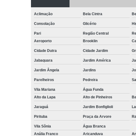
Aclimação
Bela Cintra
Be
Consolação
Glicério
Hi
Pari
Região Central
Re
Aeroporto
Brooklin
Ca
Cidade Dutra
Cidade Jardim
Gr
Jabaquara
Jardim América
Ja
Jardim Ângela
Jardins
Jo
Parelheiros
Pedreira
S
Vila Mariana
Água Funda
Alto da Lapa
Alto de Pinheiros
Ba
Jaraguá
Jardim Bonfiglioli
La
Pirituba
Praça da Arvore
Ra
Vila Sônia
Água Branca
Anália Franco
Aricanduva
Ar