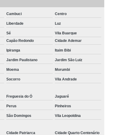
Piscina de Vinil
Filtro para Piscina Jacuzzi
rda Piscina
Iluminação de Piscina com Led
Cambuci
Centro
Iluminação de Piscina em Led
Liberdade
Luz
o em Piscina
Iluminação Interna Piscina
Sé
Vila Buarque
Capão Redondo
Cidade Ademar
eira de Piscina
Iluminação para Piscina Led
Ipiranga
Itaim Bibi
ão Piscina Jacuzzi
Limpeza da Piscina
Jardim Paulistano
Jardim São Luiz
Limpeza de Piscina Condomínio
Moema
Morumbi
ia
Limpeza de Piscina de Fibra
Socorro
Vila Andrade
s
Limpeza de Piscina Grande
Limpeza para Piscina
Limpeza Piscina
Freguesia do Ó
Jaguaré
na Aquecida
Limpeza de Piscina de Vinil
Perus
Pinheiros
nio
Limpeza de Piscina Filtrando
São Domingos
Vila Leopoldina
mpeza Tratamento e Manutenção de Piscinas
Cidade Patriarca
Cidade Quarto Centenário
anutenção de Piscinas em Hotéis