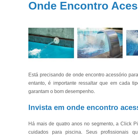
Onde Encontro Acess
Filtros par
piscina
Filtros par
piscinas
Iluminação 
piscina
Limpeza d
piscinas
Limpeza e
Está precisando de onde encontro acessório para
manutençã
de piscina
entanto, é importante ressaltar que em cada t
garantam o bom desempenho.
Limpezas d
piscinas
Invista em onde encontro acess
Manutençã
de piscina
Há mais de quatro anos no segmento, a Click P
Manutençã
para piscin
cuidados para piscina. Seus profissionais q