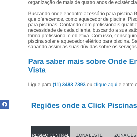
organização de mais de quatro anos de existênci
Produtos pa
limpar pisci
Buscando onde encontro acessório para piscina B
Produtos pa
que oferecemos, como aquecedor de piscina, Pisc
piscinas
para piscinas. Contando com profissionais qualif
necessidade de cada cliente, buscando a sua sat
Reparo de
forma profissional e objetiva. Com isso, consegui
filtros de
piscina solar e aquecedor elétrico para piscina.
piscina
sanando assim as suas dúvidas sobre os serviços
Para saber mais sobre Onde En
Vista
Ligue para
(11) 3483-7393
ou
clique aqui
e entre 
Regiões onde a Click Piscinas
REGIÃO CENTRAL
ZONA LESTE
ZONA OES