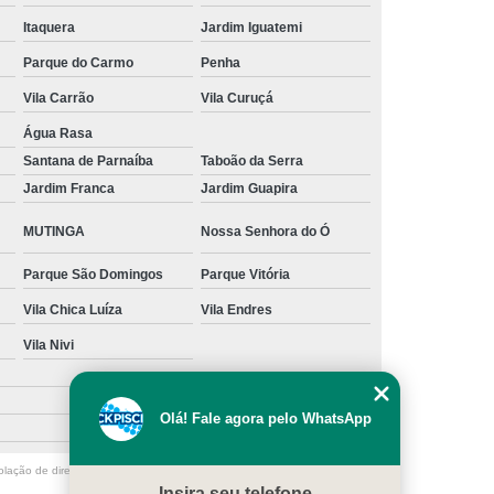
Itaquera
Jardim Iguatemi
s
Manutenção para Piscina em Casa
Parque do Carmo
Penha
ínio
Limpeza de Piscina água Verde
Vila Carrão
Vila Curuçá
Limpeza de Piscina Muito Suja
Água Rasa
a
Limpeza de Piscina por Ionização
Santana de Parnaíba
Taboão da Serra
Piscina sem Cloro
Limpeza de Piscina Verde
Jardim Franca
Jardim Guapira
 Filtro Piscina
Limpeza Piscina Verde
MUTINGA
Nossa Senhora do Ó
e Piscina
Manutenção de Piscina
Parque São Domingos
Parque Vitória
enção em Piscina
Manutenção para Piscina
Vila Chica Luíza
Vila Endres
scina Cheia
Manutenção Piscina Fibra
Vila Nivi
nção Piscina Vinil
Piscinas Manutenção
Manutenção de Bomba de Piscina
Olá! Fale agora pelo WhatsApp
Manutenção de Motor de Piscina
olação de direito autoral – artigo 184 do Código Penal –
Lei 9610/98 - Lei
Manutenção em Filtro de Piscina
Insira seu telefone