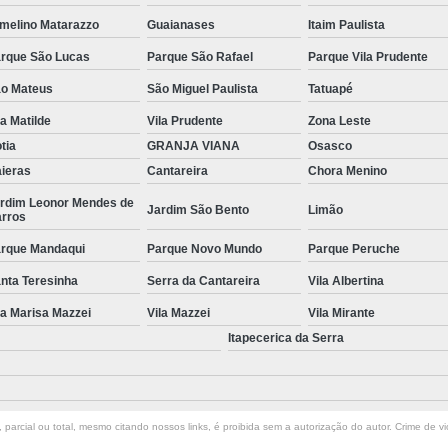
melino Matarazzo
Guaianases
Itaim Paulista
Manutenção de Piscinas Residenciai
rque São Lucas
Parque São Rafael
Parque Vila Prudente
Manutenção para Piscina em Condom
o Mateus
São Miguel Paulista
Tatuapé
Limpeza de Piscina com Ozônio
la Matilde
Vila Prudente
Zona Leste
Limpeza de Piscina para Construtor
tia
GRANJA VIANA
Osasco
Limpeza de Piscina Pós Obra
Limpeza de 
ieras
Cantareira
Chora Menino
Limpeza do Filtro da Piscina
Limpeza
rdim Leonor Mendes de
Jardim São Bento
Limão
rros
Consertar Piscina
Conserto d
rque Mandaqui
Parque Novo Mundo
Parque Peruche
Manutenção e Reforma de Piscinas
Manut
nta Teresinha
Serra da Cantareira
Vila Albertina
Manutenção Piscina
Manutenção Pi
la Marisa Mazzei
Vila Mazzei
Vila Mirante
Manutenção Piscina Pequena
Manute
Itapecerica da Serra
Manutenção Bomba Piscina
Manutenção de Filtro de Piscina
parcial ou total, mesmo citando nossos links, é proibida sem a autorização do autor. Crime de vi
Manutenção de Piscina de Vinil