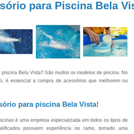
ório para Piscina Bela Vi
Aquecedor Piscina Fibra
Aquecedor P
a
Aquecedores Piscina
Sistema de Aquec
a
Cloro para Piscina 10kg
Cloro para 
Cloro para Piscina 9000 Litros
Cloro para
de
Cloro para Piscina Fechada
Cloro para P
e
Cloro 3 em 1 para Piscina
Cloro 
Cloro Granulado para Piscina
 piscina Bela Vista? São muitos os modelos de piscina. No
o
Cloro Líquido para Piscina
Cloro para Li
s
ipo, é essencial a compra de acessórios que melhorem ou
Cloro para Piscina 10k
Cloro Pi
e
Conserto Bomba água
Conserto B
ório para piscina Bela Vista!
o
Conserto Bomba de Piscina
Conserto B
s
Conserto de Motobomba
iscinas é uma empresa especializada em todos os tipos de
o
as
Conserto de Pressurizador de água
Conse
ualificados possuem experiência no ramo, tornado uma