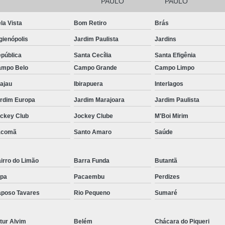
Filtro para Piscina de Hotel
Filtro para 
PAULO
PAULO
Filtro para Piscina Tipo a
Iluminação Bo
la Vista
Bom Retiro
Brás
Iluminação de Piscina de Fibra
gienópolis
Jardim Paulista
Jardins
Iluminação de Piscina Led
Iluminaçã
pública
Santa Cecília
Santa Efigênia
mpo Belo
Campo Grande
Campo Limpo
Iluminação na Piscina
Iluminação para B
ajau
Ibirapuera
Interlagos
Iluminação Piscina Externa
Iluminaç
rdim Europa
Jardim Marajoara
Jardim Paulista
Limpeza de Piscina Comercial
ckey Club
Jockey Clube
M'Boi Mirim
Limpeza de Piscina de Academ
acomã
Santo Amaro
Saúde
Limpeza de Piscina de Prédio
Limpeza e Tratamento de Piscinas
irro do Limão
Barra Funda
Butantã
Limpeza de Piscina
Limpeza de Pisci
pa
Pacaembu
Perdizes
Limpeza de Piscina em Condomí
poso Tavares
Rio Pequeno
Sumaré
Limpeza e Manutenção de Piscina
Li
tur Alvim
Belém
Chácara do Piqueri
Manutenção de Piscinas
M