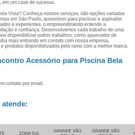
a, em um case de sucesso.
ra
Aquecedor para Piscinas
Bombas para P
na
Equipamento para Aquecer Piscina
ela Vista? Conheça nossos serviços, são opções variadas
ra
inas em São Paulo, acessórios para piscinas e aspirador
Equipamentos para Aspirar Piscina
icados e experientes, o empreendimento entende a
isfação e confiança. Desenvolvemos cada trabalho de uma
Equipamentos para Piscina
Equ
mos disponibilizar outros trabalhos, como aquecedor de
 Saiba mais entrando em contato com nossa empresa,
Equipamentos para Piscina de Condomí
 e produtos disponibilizados pelo ramo com a melhor marca.
Equipamentos para Piscinas Resid
contro Acessório para Piscina Bela
Filtro de água Piscina
Filtro de
Filtro de Poliéster para Piscina
Filtro Exte
em contato por email.
Filtro para Piscina de Fibra
Filtro para 
Filtro para Piscina Pequena
Filtro Portá
 atende:
Filtro para Piscina
Filtro para Piscin
Filtro para Piscina Complet
Filtro para Piscina de 3000 Litros
GRANDE SÃO
GRANDE SÃO
TE
ZONA SUL