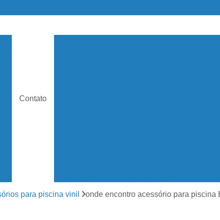
Acessório para Piscina
Ace
as
Acessório para Piscina de Hotel
de
Acessórios para Piscina Vinil
Aspir
Dispositivos para Piscinas
Iluminação pa
s
Contato
Mangueira para Piscinas
Peneira par
Aquecedor de Piscina Elétrico
Aquecedor de Piscina Solar
Aquecedor Elétrico para Piscina
Aquec
e
Aquecedor Piscina
Aquecedor Solar 
Aquecedor Solar Piscina
Aquecedor de ág
órios para piscina vinil
onde encontro acessório para piscina 
os
Aquecedor Piscina de Fibra
Aquecedor Pis
as