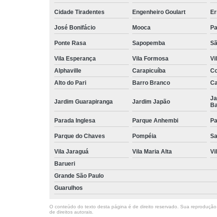
Cidade Tiradentes
Engenheiro Goulart
Er
José Bonifácio
Mooca
Pa
Ponte Rasa
Sapopemba
Sã
Vila Esperança
Vila Formosa
Vi
Alphaville
Carapicuíba
Co
Alto do Pari
Barro Branco
Ca
Ja
Jardim Guarapiranga
Jardim Japão
Ba
Parada Inglesa
Parque Anhembi
Pa
Parque do Chaves
Pompéia
Sa
Vila Jaraguá
Vila Maria Alta
Vi
Barueri
Grande São Paulo
Guarulhos
O conteúdo do texto desta página é de direito reservado. Sua reprodução, 
de direitos autorais
.