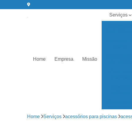
Serviços
Acessórios
para piscin
Aquecedor 
piscina
Aquecedore
Home
Empresa
Missão
de piscina
Cloro para
piscinas
Cloros de
piscinas
Conserto d
bombas de
água
Home
Serviços
acessórios para piscinas
acess
Equipament
para piscin