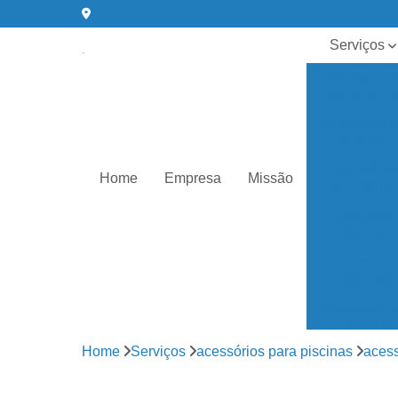
Serviços
Acessórios
para piscin
Aquecedor 
piscina
Aquecedore
Home
Empresa
Missão
de piscina
Cloro para
piscinas
Cloros de
piscinas
Conserto d
bombas de
água
Home
Serviços
acessórios para piscinas
acess
Equipament
para piscin