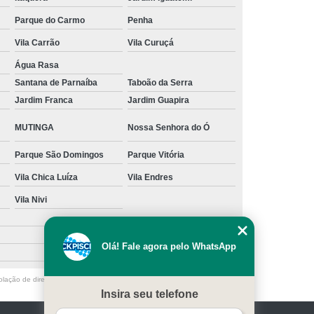
s
Manutenção para Piscina em Casa
Parque do Carmo
Penha
Vila Carrão
Vila Curuçá
ínio
Limpeza de Piscina água Verde
Água Rasa
Limpeza de Piscina Muito Suja
Santana de Parnaíba
Taboão da Serra
a
Limpeza de Piscina por Ionização
Jardim Franca
Jardim Guapira
Piscina sem Cloro
Limpeza de Piscina Verde
MUTINGA
Nossa Senhora do Ó
 Filtro Piscina
Limpeza Piscina Verde
Parque São Domingos
Parque Vitória
e Piscina
Manutenção de Piscina
Vila Chica Luíza
Vila Endres
enção em Piscina
Manutenção para Piscina
Vila Nivi
scina Cheia
Manutenção Piscina Fibra
nção Piscina Vinil
Piscinas Manutenção
Olá! Fale agora pelo WhatsApp
Manutenção de Bomba de Piscina
olação de direito autoral – artigo 184 do Código Penal –
Lei 9610/98 - Lei
Manutenção de Motor de Piscina
Insira seu telefone
Manutenção em Filtro de Piscina