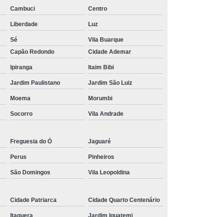
Piscina de Vinil
Filtro para Piscina Jacuzzi
Cambuci
Centro
rda Piscina
Iluminação de Piscina com Led
Liberdade
Luz
Iluminação de Piscina em Led
Sé
Vila Buarque
o em Piscina
Iluminação Interna Piscina
Capão Redondo
Cidade Ademar
eira de Piscina
Iluminação para Piscina Led
Ipiranga
Itaim Bibi
ão Piscina Jacuzzi
Limpeza da Piscina
Jardim Paulistano
Jardim São Luiz
Moema
Morumbi
Limpeza de Piscina Condomínio
Socorro
Vila Andrade
ia
Limpeza de Piscina de Fibra
s
Limpeza de Piscina Grande
Freguesia do Ó
Jaguaré
Limpeza para Piscina
Limpeza Piscina
Perus
Pinheiros
na Aquecida
Limpeza de Piscina de Vinil
São Domingos
Vila Leopoldina
nio
Limpeza de Piscina Filtrando
mpeza Tratamento e Manutenção de Piscinas
Cidade Patriarca
Cidade Quarto Centenário
anutenção de Piscinas em Hotéis
Itaquera
Jardim Iguatemi