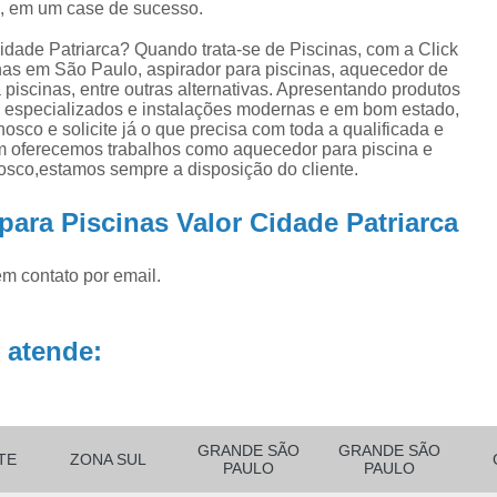
a, em um case de sucesso.
ra
Aquecedor para Piscinas
Bombas para P
na
Equipamento para Aquecer Piscina
idade Patriarca? Quando trata-se de Piscinas, com a Click
ra
nas em São Paulo, aspirador para piscinas, aquecedor de
Equipamentos para Aspirar Piscina
 piscinas, entre outras alternativas. Apresentando produtos
s especializados e instalações modernas e em bom estado,
Equipamentos para Piscina
Equ
osco e solicite já o que precisa com toda a qualificada e
ém oferecemos trabalhos como aquecedor para piscina e
Equipamentos para Piscina de Condomí
nosco,estamos sempre a disposição do cliente.
Equipamentos para Piscinas Resid
para Piscinas Valor Cidade Patriarca
Filtro de água Piscina
Filtro de
Filtro de Poliéster para Piscina
Filtro Exte
em contato por email.
Filtro para Piscina de Fibra
Filtro para 
 atende:
Filtro para Piscina Pequena
Filtro Portá
Filtro para Piscina
Filtro para Piscin
Filtro para Piscina Complet
GRANDE SÃO
GRANDE SÃO
TE
ZONA SUL
Filtro para Piscina de 3000 Litros
PAULO
PAULO