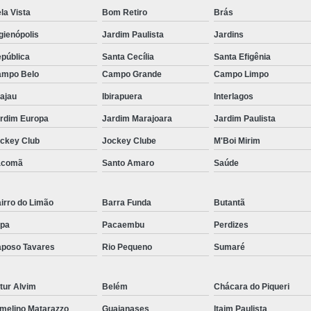
Filtro para Piscina de Hotel
Filtro para 
la Vista
Bom Retiro
Brás
Filtro para Piscina Tipo a
Iluminação Bo
gienópolis
Jardim Paulista
Jardins
Iluminação de Piscina de Fibra
pública
Santa Cecília
Santa Efigênia
Iluminação de Piscina Led
Iluminaçã
mpo Belo
Campo Grande
Campo Limpo
Iluminação na Piscina
Iluminação para B
ajau
Ibirapuera
Interlagos
Iluminação Piscina Externa
Iluminaç
rdim Europa
Jardim Marajoara
Jardim Paulista
ckey Club
Jockey Clube
M'Boi Mirim
Limpeza de Piscina Comercial
acomã
Santo Amaro
Saúde
Limpeza de Piscina de Academ
Limpeza de Piscina de Prédio
irro do Limão
Barra Funda
Butantã
Limpeza e Tratamento de Piscinas
pa
Pacaembu
Perdizes
Limpeza de Piscina
Limpeza de Pisci
poso Tavares
Rio Pequeno
Sumaré
Limpeza de Piscina em Condomí
Limpeza e Manutenção de Piscina
Li
tur Alvim
Belém
Chácara do Piqueri
Manutenção de Piscinas
M
melino Matarazzo
Guaianases
Itaim Paulista