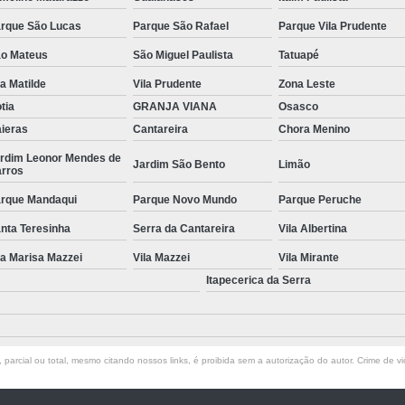
Manutenção de Piscinas Residenciai
rque São Lucas
Parque São Rafael
Parque Vila Prudente
o Mateus
São Miguel Paulista
Tatuapé
Manutenção para Piscina em Condom
la Matilde
Vila Prudente
Zona Leste
Limpeza de Piscina com Ozônio
tia
GRANJA VIANA
Osasco
Limpeza de Piscina para Construtor
ieras
Cantareira
Chora Menino
Limpeza de Piscina Pós Obra
Limpeza de 
rdim Leonor Mendes de
Jardim São Bento
Limão
rros
Limpeza do Filtro da Piscina
Limpeza
rque Mandaqui
Parque Novo Mundo
Parque Peruche
Consertar Piscina
Conserto d
nta Teresinha
Serra da Cantareira
Vila Albertina
Manutenção e Reforma de Piscinas
Manut
la Marisa Mazzei
Vila Mazzei
Vila Mirante
Manutenção Piscina
Manutenção Pi
Itapecerica da Serra
Manutenção Piscina Pequena
Manute
Manutenção Bomba Piscina
parcial ou total, mesmo citando nossos links, é proibida sem a autorização do autor. Crime de vi
Manutenção de Filtro de Piscina
Manutenção de Piscina de Vinil