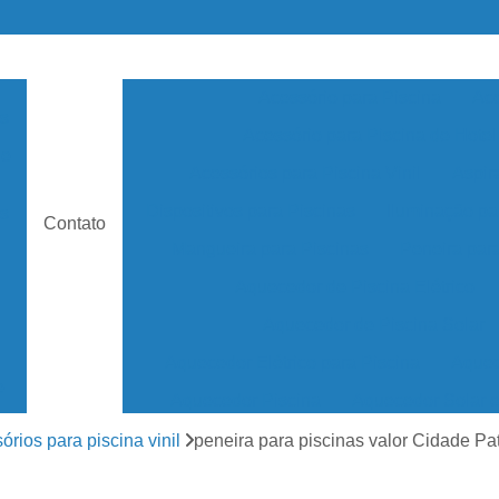
Acessório para Piscina
Ace
as
Acessório para Piscina de Hotel
de
Acessórios para Piscina Vinil
Aspir
Dispositivos para Piscinas
Iluminação pa
s
Contato
Mangueira para Piscinas
Peneira par
Aquecedor de Piscina Elétrico
Aquecedor de Piscina Solar
Aquecedor Elétrico para Piscina
Aquec
e
Aquecedor Piscina
Aquecedor Solar 
Aquecedor Solar Piscina
Aquecedor de ág
órios para piscina vinil
peneira para piscinas valor Cidade Pat
os
Aquecedor Piscina de Fibra
Aquecedor Pis
as