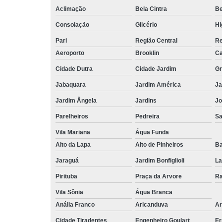
Aclimação
Bela Cintra
Be
Consolação
Glicério
Hi
Pari
Região Central
Re
Aeroporto
Brooklin
Ca
Cidade Dutra
Cidade Jardim
Gr
Jabaquara
Jardim América
Ja
Jardim Ângela
Jardins
Jo
Parelheiros
Pedreira
S
Vila Mariana
Água Funda
Alto da Lapa
Alto de Pinheiros
Ba
Jaraguá
Jardim Bonfiglioli
La
Pirituba
Praça da Arvore
Ra
Vila Sônia
Água Branca
Anália Franco
Aricanduva
Ar
Cidade Tiradentes
Engenheiro Goulart
Er