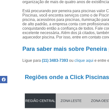
organização de mais de quatro anos de existênci
Produtos pa
limpar pisci
Está procurando por peneira para piscinas valor C
Produtos pa
Piscinas, você encontra serviços como o de Pisci
piscinas
piscina, acessórios para piscinas, iluminação para
de alto padrão, a empresa conta com profissionai
Reparo de
conquistando então a confiança de todos. Fale con
filtros de
excelente necessária. Além dos já citados, tamb
piscina
aquecedor piscina. Por isso, entre em contato co
Para saber mais sobre Peneira 
Ligue para
(11) 3483-7393
ou
clique aqui
e entre 
Regiões onde a Click Piscinas
REGIÃO CENTRAL
ZONA LESTE
ZONA OES