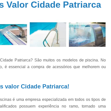
s Valor Cidade Patriarca
Aquecedor Piscina Fibra
Aquecedor P
a
Aquecedores Piscina
Sistema de Aquec
a
Cloro para Piscina 10kg
Cloro para 
Cloro para Piscina 9000 Litros
Cloro para
de
Cloro para Piscina Fechada
Cloro para P
e
Cloro 3 em 1 para Piscina
Cloro 
Cloro Granulado para Piscina
r Cidade Patriarca? São muitos os modelos de piscina. No
o
Cloro Líquido para Piscina
Cloro para Li
s
ipo, é essencial a compra de acessórios que melhorem ou
Cloro para Piscina 10k
Cloro Pi
e
Conserto Bomba água
Conserto B
s valor Cidade Patriarca!
o
Conserto Bomba de Piscina
Conserto B
s
Conserto de Motobomba
iscinas é uma empresa especializada em todos os tipos de
o
as
Conserto de Pressurizador de água
Conse
ualificados possuem experiência no ramo, tornado uma