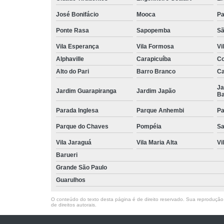
José Bonifácio
Mooca
Pa
Ponte Rasa
Sapopemba
Sã
Vila Esperança
Vila Formosa
Vi
Alphaville
Carapicuíba
Co
Alto do Pari
Barro Branco
Ca
Ja
Jardim Guarapiranga
Jardim Japão
Ba
Parada Inglesa
Parque Anhembi
Pa
Parque do Chaves
Pompéia
Sa
Vila Jaraguá
Vila Maria Alta
Vi
Barueri
Grande São Paulo
Guarulhos
O conteúdo do texto desta página é de direito reservado. Sua reprodução, 
de direitos autorais
.