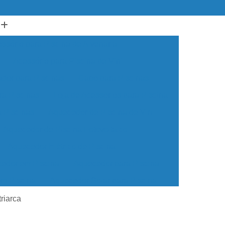
ssório para Piscina de Alvenaria
Acessório para Piscina de Vinil
ador para Piscinas
Cabo para Piscinas
ra Piscinas
Loja de Acessórios para Piscina
a Piscinas
Aquecedor de Piscina de Vinil
Aquecedor de Piscina Fotovoltaico
Aquecedor Elétrico de Piscina
edor em Piscina
Aquecedor para Piscina
em Piscina
Aquecedor Solar para Piscina
ua para Piscina
Aquecedor de água Piscina
riarca
cina de Vinil
Aquecedor Piscina Econômico