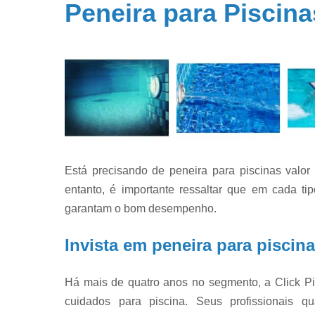
Peneira para Piscina
Filtros par
piscina
Filtros par
piscinas
Iluminação 
piscina
Limpeza d
piscinas
Limpeza e
Está precisando de peneira para piscinas valo
manutençã
de piscina
entanto, é importante ressaltar que em cada t
garantam o bom desempenho.
Limpezas d
piscinas
Invista em peneira para piscina
Manutençã
de piscina
Há mais de quatro anos no segmento, a Click P
Manutençã
para piscin
cuidados para piscina. Seus profissionais q