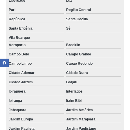
Liberdade
Luz
Pari
Região Central
República
Santa Cecília
Santa Efigênia
Sé
Vila Buarque
Aeroporto
Brooklin
Campo Belo
Campo Grande
Campo Limpo
Capão Redondo
Cidade Ademar
Cidade Dutra
Cidade Jardim
Grajau
Ibirapuera
Interlagos
Ipiranga
Itaim Bibi
Jabaquara
Jardim América
Jardim Europa
Jardim Marajoara
Jardim Paulista
Jardim Paulistano