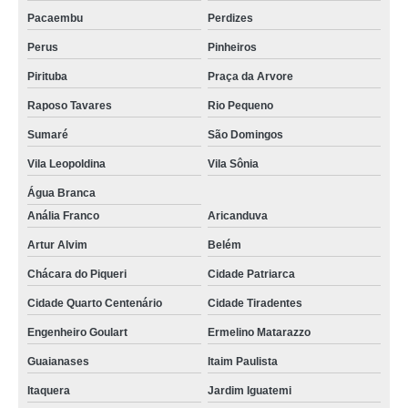
Pacaembu
Perdizes
Perus
Pinheiros
Pirituba
Praça da Arvore
Raposo Tavares
Rio Pequeno
Sumaré
São Domingos
Vila Leopoldina
Vila Sônia
Água Branca
Anália Franco
Aricanduva
Artur Alvim
Belém
Chácara do Piqueri
Cidade Patriarca
Cidade Quarto Centenário
Cidade Tiradentes
Engenheiro Goulart
Ermelino Matarazzo
Guaianases
Itaim Paulista
Itaquera
Jardim Iguatemi