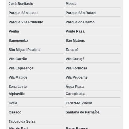
José Bonifácio
Mooca
Parque São Lucas
Parque São Rafael
Parque Vila Prudente
Parque do Carmo
Penha
Ponte Rasa
Sapopemba
São Mateus
São Miguel Paulista
Tatuapé
Vila Carrão
Vila Curuçá
Vila Esperança
Vila Formosa
Vila Matilde
Vila Prudente
Zona Leste
Água Rasa
Alphaville
Carapicuíba
Cotia
GRANJA VIANA
Osasco
Santana de Parnaíba
Taboão da Serra
Alto do Pari
Barro Branco