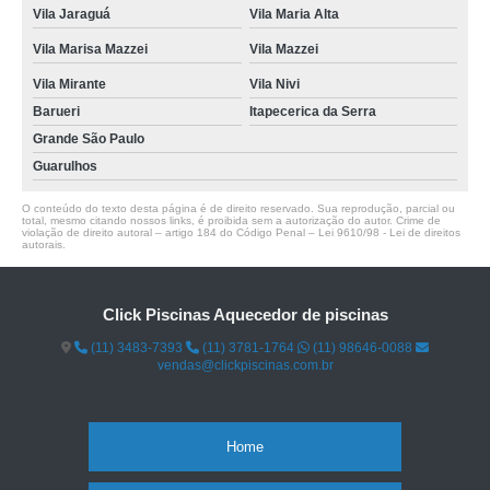
Vila Jaraguá
Vila Maria Alta
Vila Marisa Mazzei
Vila Mazzei
Vila Mirante
Vila Nivi
Barueri
Itapecerica da Serra
Grande São Paulo
Guarulhos
O conteúdo do texto desta página é de direito reservado. Sua reprodução, parcial ou
total, mesmo citando nossos links, é proibida sem a autorização do autor. Crime de
violação de direito autoral – artigo 184 do Código Penal –
Lei 9610/98 - Lei de direitos
autorais
.
Click Piscinas Aquecedor de piscinas
(11) 3483-7393
(11) 3781-1764
(11) 98646-0088
vendas@clickpiscinas.com.br
Home