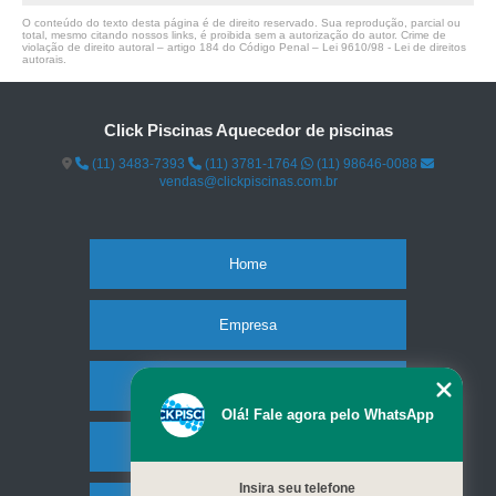
O conteúdo do texto desta página é de direito reservado. Sua reprodução, parcial ou
total, mesmo citando nossos links, é proibida sem a autorização do autor. Crime de
violação de direito autoral – artigo 184 do Código Penal –
Lei 9610/98 - Lei de direitos
autorais
.
Click Piscinas Aquecedor de piscinas
(11) 3483-7393
(11) 3781-1764
(11) 98646-0088
vendas@clickpiscinas.com.br
Home
Empresa
Missão
Olá! Fale agora pelo WhatsApp
Serviços
Insira seu telefone