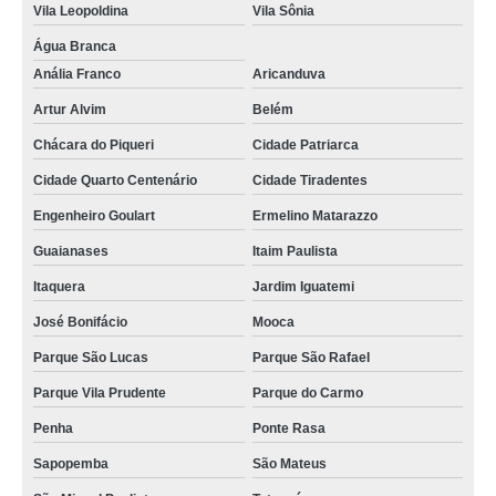
Vila Leopoldina
Vila Sônia
Água Branca
Anália Franco
Aricanduva
Artur Alvim
Belém
Chácara do Piqueri
Cidade Patriarca
Cidade Quarto Centenário
Cidade Tiradentes
Engenheiro Goulart
Ermelino Matarazzo
Guaianases
Itaim Paulista
Itaquera
Jardim Iguatemi
José Bonifácio
Mooca
Parque São Lucas
Parque São Rafael
Parque Vila Prudente
Parque do Carmo
Penha
Ponte Rasa
Sapopemba
São Mateus