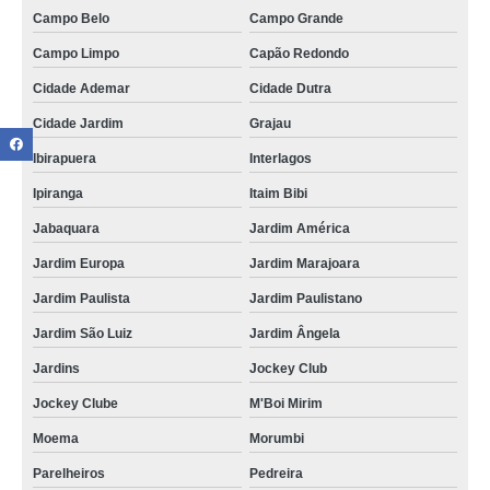
Campo Belo
Campo Grande
Campo Limpo
Capão Redondo
Cidade Ademar
Cidade Dutra
Cidade Jardim
Grajau
Ibirapuera
Interlagos
Ipiranga
Itaim Bibi
Jabaquara
Jardim América
Jardim Europa
Jardim Marajoara
Jardim Paulista
Jardim Paulistano
Jardim São Luiz
Jardim Ângela
Jardins
Jockey Club
Jockey Clube
M'Boi Mirim
Moema
Morumbi
Parelheiros
Pedreira