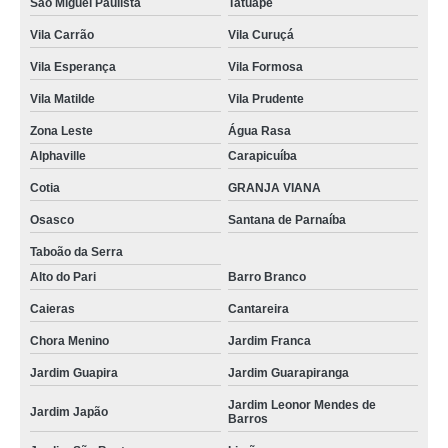
São Miguel Paulista
Tatuapé
Vila Carrão
Vila Curuçá
Vila Esperança
Vila Formosa
Vila Matilde
Vila Prudente
Zona Leste
Água Rasa
Alphaville
Carapicuíba
Cotia
GRANJA VIANA
Osasco
Santana de Parnaíba
Taboão da Serra
Alto do Pari
Barro Branco
Caieras
Cantareira
Chora Menino
Jardim Franca
Jardim Guapira
Jardim Guarapiranga
Jardim Leonor Mendes de
Jardim Japão
Barros