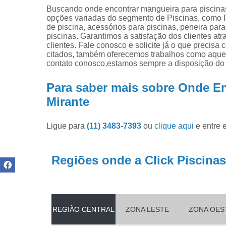
Produtos pa
Buscando onde encontrar mangueira para piscinas
limpar pisci
opções variadas do segmento de Piscinas, como P
de piscina, acessórios para piscinas, peneira par
Produtos pa
piscinas. Garantimos a satisfação dos clientes at
piscinas
clientes. Fale conosco e solicite já o que precisa
citados, também oferecemos trabalhos como aquece
Reparo de
contato conosco,estamos sempre a disposição do 
filtros de
piscina
Para saber mais sobre Onde En
Mirante
Ligue para
(11) 3483-7393
ou
clique aqui
e entre 
Regiões onde a Click Piscinas
REGIÃO CENTRAL
ZONA LESTE
ZONA OES