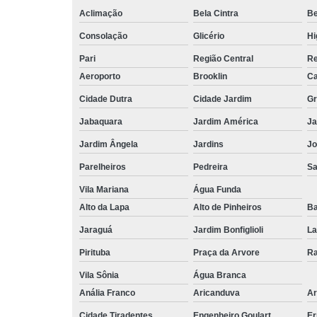
Aclimação
Bela Cintra
Be
Consolação
Glicério
Hi
Pari
Região Central
Re
Aeroporto
Brooklin
Ca
Cidade Dutra
Cidade Jardim
Gr
Jabaquara
Jardim América
Ja
Jardim Ângela
Jardins
Jo
Parelheiros
Pedreira
S
Vila Mariana
Água Funda
Alto da Lapa
Alto de Pinheiros
Ba
Jaraguá
Jardim Bonfiglioli
La
Pirituba
Praça da Arvore
Ra
Vila Sônia
Água Branca
Anália Franco
Aricanduva
Ar
Cidade Tiradentes
Engenheiro Goulart
Er