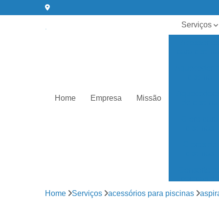
Serviços
Acessórios
para piscin
Aquecedor 
piscina
Aquecedore
Home
Empresa
Missão
de piscina
Cloro para
piscinas
Cloros de
piscinas
Conserto d
bombas de
água
Home
Serviços
acessórios para piscinas
aspir
Equipament
para piscin