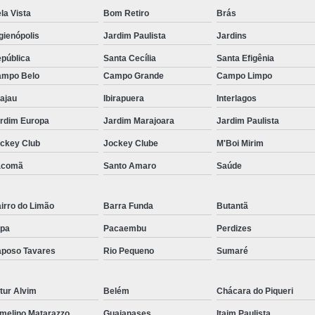
Filtro para Piscina de Hotel
Filtro para 
la Vista
Bom Retiro
Brás
Filtro para Piscina Tipo a
Iluminação Bo
gienópolis
Jardim Paulista
Jardins
Iluminação de Piscina de Fibra
pública
Santa Cecília
Santa Efigênia
Iluminação de Piscina Led
Iluminaçã
mpo Belo
Campo Grande
Campo Limpo
Iluminação na Piscina
Iluminação para B
ajau
Ibirapuera
Interlagos
Iluminação Piscina Externa
Iluminaç
rdim Europa
Jardim Marajoara
Jardim Paulista
ckey Club
Jockey Clube
M'Boi Mirim
Limpeza de Piscina Comercial
acomã
Santo Amaro
Saúde
Limpeza de Piscina de Academ
Limpeza de Piscina de Prédio
irro do Limão
Barra Funda
Butantã
Limpeza e Tratamento de Piscinas
pa
Pacaembu
Perdizes
Limpeza de Piscina
Limpeza de Pisci
poso Tavares
Rio Pequeno
Sumaré
Limpeza de Piscina em Condomí
Limpeza e Manutenção de Piscina
Li
tur Alvim
Belém
Chácara do Piqueri
Manutenção de Piscinas
M
melino Matarazzo
Guaianases
Itaim Paulista