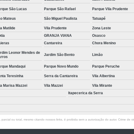
Manutenção de Piscinas Residenciai
rque São Lucas
Parque São Rafael
Parque Vila Prudente
o Mateus
São Miguel Paulista
Tatuapé
Manutenção para Piscina em Condom
la Matilde
Vila Prudente
Zona Leste
Limpeza de Piscina com Ozônio
tia
GRANJA VIANA
Osasco
Limpeza de Piscina para Construtor
ieras
Cantareira
Chora Menino
Limpeza de Piscina Pós Obra
Limpeza de 
rdim Leonor Mendes de
Jardim São Bento
Limão
rros
Limpeza do Filtro da Piscina
Limpeza
rque Mandaqui
Parque Novo Mundo
Parque Peruche
Consertar Piscina
Conserto d
nta Teresinha
Serra da Cantareira
Vila Albertina
Manutenção e Reforma de Piscinas
Manut
la Marisa Mazzei
Vila Mazzei
Vila Mirante
Manutenção Piscina
Manutenção Pi
Itapecerica da Serra
Manutenção Piscina Pequena
Manute
Manutenção Bomba Piscina
parcial ou total, mesmo citando nossos links, é proibida sem a autorização do autor. Crime de vi
Manutenção de Filtro de Piscina
Manutenção de Piscina de Vinil