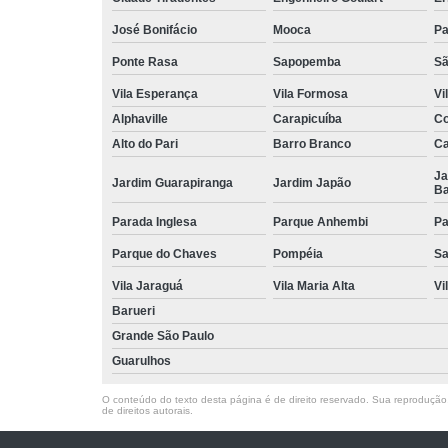
José Bonifácio
Mooca
Pa
Ponte Rasa
Sapopemba
Sã
Vila Esperança
Vila Formosa
Vi
Alphaville
Carapicuíba
Co
Alto do Pari
Barro Branco
Ca
Ja
Jardim Guarapiranga
Jardim Japão
Ba
Parada Inglesa
Parque Anhembi
Pa
Parque do Chaves
Pompéia
Sa
Vila Jaraguá
Vila Maria Alta
Vi
Barueri
Grande São Paulo
Guarulhos
O conteúdo do texto desta página é de direito reservado. Sua reprodução, 
de direitos autorais
.