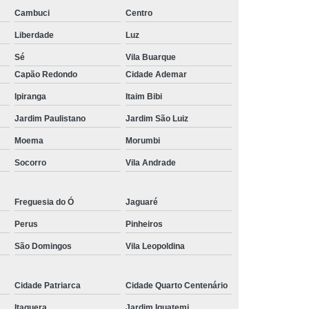
Piscina de Vinil
Filtro para Piscina Jacuzzi
Cambuci
Centro
rda Piscina
Iluminação de Piscina com Led
Liberdade
Luz
Iluminação de Piscina em Led
Sé
Vila Buarque
o em Piscina
Iluminação Interna Piscina
Capão Redondo
Cidade Ademar
eira de Piscina
Iluminação para Piscina Led
Ipiranga
Itaim Bibi
ão Piscina Jacuzzi
Limpeza da Piscina
Jardim Paulistano
Jardim São Luiz
Moema
Morumbi
Limpeza de Piscina Condomínio
Socorro
Vila Andrade
ia
Limpeza de Piscina de Fibra
s
Limpeza de Piscina Grande
Freguesia do Ó
Jaguaré
Limpeza para Piscina
Limpeza Piscina
Perus
Pinheiros
na Aquecida
Limpeza de Piscina de Vinil
São Domingos
Vila Leopoldina
nio
Limpeza de Piscina Filtrando
mpeza Tratamento e Manutenção de Piscinas
Cidade Patriarca
Cidade Quarto Centenário
anutenção de Piscinas em Hotéis
Itaquera
Jardim Iguatemi