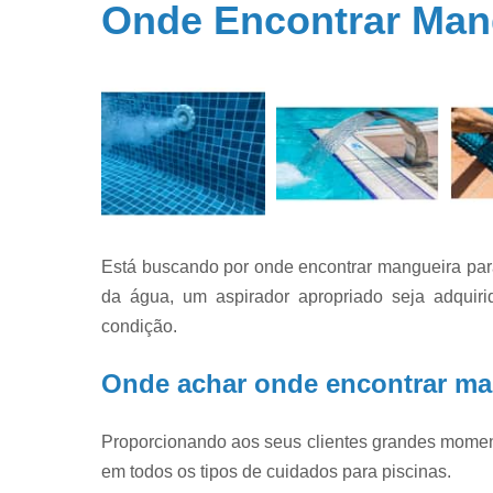
Onde Encontrar Mang
Filtros par
piscina
Filtros par
piscinas
Iluminação 
piscina
Limpeza d
piscinas
Limpeza e
Está buscando por onde encontrar mangueira para
manutençã
de piscina
da água, um aspirador apropriado seja adquiri
condição.
Limpezas d
piscinas
Onde achar onde encontrar man
Manutençã
de piscina
Proporcionando aos seus clientes grandes moment
Manutençã
para piscin
em todos os tipos de cuidados para piscinas.