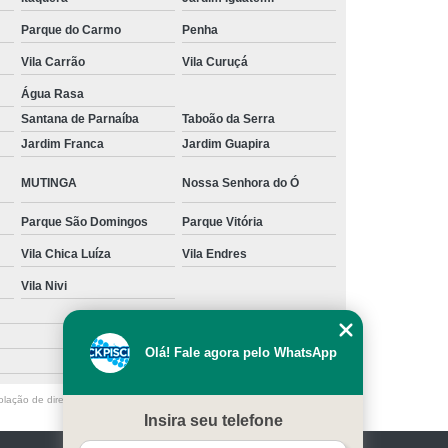
s
Manutenção para Piscina em Casa
Parque do Carmo
Penha
Vila Carrão
Vila Curuçá
ínio
Limpeza de Piscina água Verde
Água Rasa
Limpeza de Piscina Muito Suja
Santana de Parnaíba
Taboão da Serra
a
Limpeza de Piscina por Ionização
Jardim Franca
Jardim Guapira
Piscina sem Cloro
Limpeza de Piscina Verde
MUTINGA
Nossa Senhora do Ó
 Filtro Piscina
Limpeza Piscina Verde
Parque São Domingos
Parque Vitória
e Piscina
Manutenção de Piscina
Vila Chica Luíza
Vila Endres
enção em Piscina
Manutenção para Piscina
Vila Nivi
scina Cheia
Manutenção Piscina Fibra
nção Piscina Vinil
Piscinas Manutenção
Olá! Fale agora pelo WhatsApp
Manutenção de Bomba de Piscina
olação de direito autoral – artigo 184 do Código Penal –
Lei 9610/98 - Lei
Manutenção de Motor de Piscina
Insira seu telefone
Manutenção em Filtro de Piscina