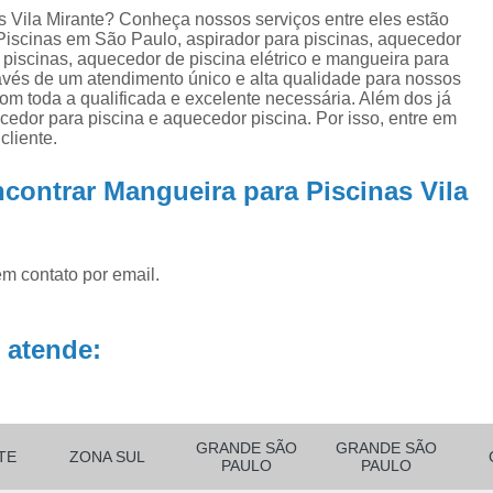
ra
Aquecedor para Piscinas
Bombas para P
 Vila Mirante? Conheça nossos serviços entre eles estão
na
iscinas em São Paulo, aspirador para piscinas, aquecedor
Equipamento para Aquecer Piscina
a piscinas, aquecedor de piscina elétrico e mangueira para
ra
ravés de um atendimento único e alta qualidade para nossos
Equipamentos para Aspirar Piscina
 com toda a qualificada e excelente necessária. Além dos já
dor para piscina e aquecedor piscina. Por isso, entre em
Equipamentos para Piscina
Equ
cliente.
Equipamentos para Piscina de Condomí
contrar Mangueira para Piscinas Vila
Equipamentos para Piscinas Resid
Filtro de água Piscina
Filtro de
Filtro de Poliéster para Piscina
Filtro Exte
em contato por email.
Filtro para Piscina de Fibra
Filtro para 
 atende:
Filtro para Piscina Pequena
Filtro Portá
Filtro para Piscina
Filtro para Piscin
Filtro para Piscina Complet
GRANDE SÃO
GRANDE SÃO
TE
ZONA SUL
Filtro para Piscina de 3000 Litros
PAULO
PAULO