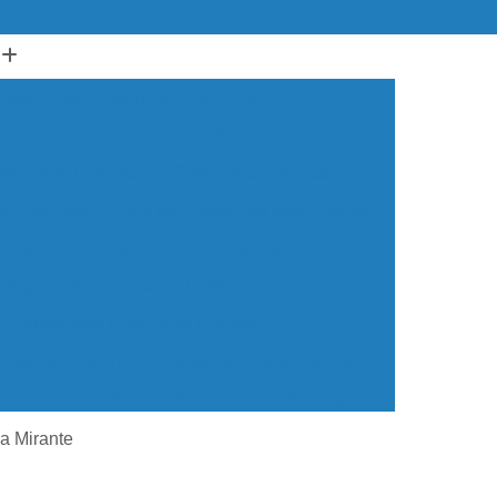
ssório para Piscina de Alvenaria
Acessório para Piscina de Vinil
ador para Piscinas
Cabo para Piscinas
ra Piscinas
Loja de Acessórios para Piscina
a Piscinas
Aquecedor de Piscina de Vinil
Aquecedor de Piscina Fotovoltaico
Aquecedor Elétrico de Piscina
edor em Piscina
Aquecedor para Piscina
em Piscina
Aquecedor Solar para Piscina
ua para Piscina
Aquecedor de água Piscina
a Mirante
cina de Vinil
Aquecedor Piscina Econômico