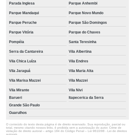
Parada Inglesa
Parque Anhembi
Parque Mandaqui
Parque Novo Mundo
Parque Peruche
Parque São Domingos
Parque Vitória
Parque do Chaves
Pompéia
Santa Teresinha
Serra da Cantareira
Vila Albertina
Vila Chica Luíza
Vila Endres
Vila Jaraguá
Vila Maria Alta
Vila Marisa Mazzei
Vila Mazzei
Vila Mirante
Vila Nivi
Barueri
Itapecerica da Serra
Grande São Paulo
Guarulhos
O conteúdo do texto desta página é de direito reservado. Sua reprodução, parcial ou
total, mesmo citando nossos links, é proibida sem a autorização do autor. Crime de
violação de direito autoral – artigo 184 do Código Penal –
Lei 9610/98 - Lei de direitos
autorais
.