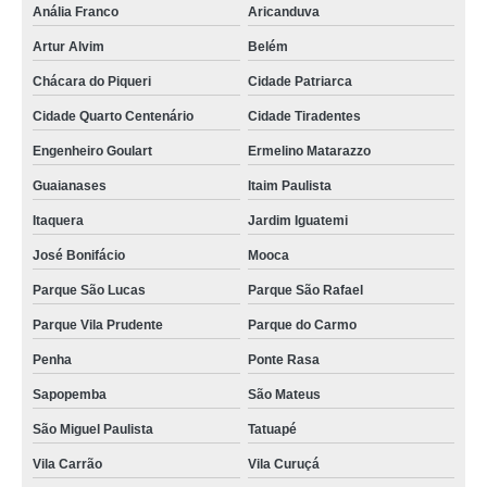
Anália Franco
Aricanduva
Artur Alvim
Belém
Chácara do Piqueri
Cidade Patriarca
Cidade Quarto Centenário
Cidade Tiradentes
Engenheiro Goulart
Ermelino Matarazzo
Guaianases
Itaim Paulista
Itaquera
Jardim Iguatemi
José Bonifácio
Mooca
Parque São Lucas
Parque São Rafael
Parque Vila Prudente
Parque do Carmo
Penha
Ponte Rasa
Sapopemba
São Mateus
São Miguel Paulista
Tatuapé
Vila Carrão
Vila Curuçá