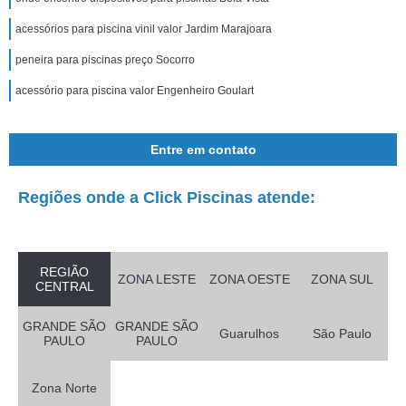
acessórios para piscina vinil valor Jardim Marajoara
peneira para piscinas preço Socorro
acessório para piscina valor Engenheiro Goulart
Entre em contato
Regiões onde a Click Piscinas atende:
REGIÃO
ZONA LESTE
ZONA OESTE
ZONA SUL
CENTRAL
GRANDE SÃO
GRANDE SÃO
Guarulhos
São Paulo
PAULO
PAULO
Zona Norte