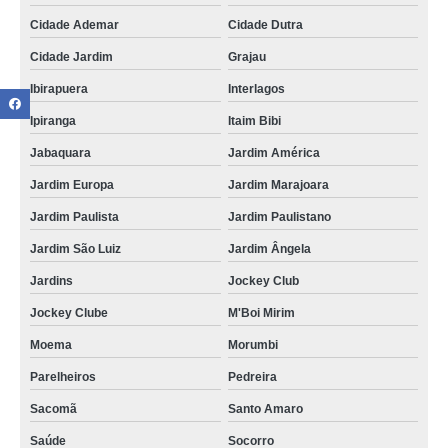
Cidade Ademar
Cidade Dutra
Cidade Jardim
Grajau
Ibirapuera
Interlagos
Ipiranga
Itaim Bibi
Jabaquara
Jardim América
Jardim Europa
Jardim Marajoara
Jardim Paulista
Jardim Paulistano
Jardim São Luiz
Jardim Ângela
Jardins
Jockey Club
Jockey Clube
M'Boi Mirim
Moema
Morumbi
Parelheiros
Pedreira
Sacomã
Santo Amaro
Saúde
Socorro