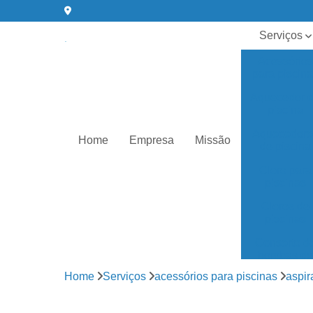
Serviços
Acessórios
para piscin
Aquecedor 
piscina
Aquecedore
Home
Empresa
Missão
de piscina
Cloro para
piscinas
Cloros de
piscinas
Conserto d
bombas de
água
Home
Serviços
acessórios para piscinas
aspir
Equipament
para piscin