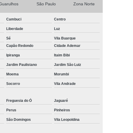
Guarulhos
São Paulo
Zona Norte
 Filtro Piscina
Manutenção Motor Piscina
to de Limpar Piscina
Produto Limpar Piscina
Cambuci
Centro
ibra
Produto para Limpar Borda da Piscina
Liberdade
Luz
Produto para Limpar Fibra de Piscina
Sé
Vila Buarque
Capão Redondo
Cidade Ademar
Produto para Limpar Piscina 3 em 1
Ipiranga
Itaim Bibi
Produto para Limpar Piscina Muito Suja
Jardim Paulistano
Jardim São Luiz
Fornecedor de Produtos para Piscina
Moema
Morumbi
 para Piscina
Produto para Piscina 3 em 1
Socorro
Vila Andrade
a
Produto para Piscina Verde
Produtos e Acessórios para Piscinas
Freguesia do Ó
Jaguaré
Produtos para Piscina de Alvenaria
Perus
Pinheiros
Produtos para Piscina de Vinil
São Domingos
Vila Leopoldina
tro para Piscina
Reparo em Filtro de Piscina