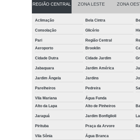
REGIÃO CENTRAL
ZONA LESTE
ZONA OES
Aclimação
Bela Cintra
Be
Consolação
Glicério
Hi
Pari
Região Central
Re
Aeroporto
Brooklin
Ca
Cidade Dutra
Cidade Jardim
Gr
Jabaquara
Jardim América
Ja
Jardim Ângela
Jardins
Jo
Parelheiros
Pedreira
S
Vila Mariana
Água Funda
Alto da Lapa
Alto de Pinheiros
Ba
Jaraguá
Jardim Bonfiglioli
La
Pirituba
Praça da Arvore
Ra
Vila Sônia
Água Branca