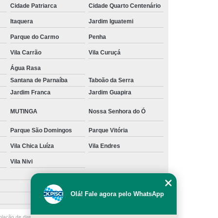
Cidade Patriarca
Cidade Quarto Centenário
m Filtro Piscina
Reparo Filtro de Piscina
Itaquera
Jardim Iguatemi
tro Piscina
Reparo para Filtro de Piscina
Parque do Carmo
Penha
 de Piscina de Azulejo
Vila Carrão
Vila Curuçá
Água Rasa
Santana de Parnaíba
Taboão da Serra
Jardim Franca
Jardim Guapira
MUTINGA
Nossa Senhora do Ó
Parque São Domingos
Parque Vitória
Vila Chica Luíza
Vila Endres
Vila Nivi
Olá! Fale agora pelo WhatsApp
olação de direito autoral – artigo 184 do Código Penal –
Lei 9610/98 - Lei