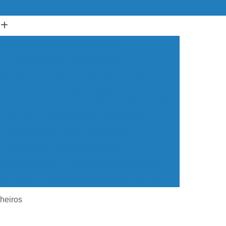
ssório para Piscina de Alvenaria
Acessório para Piscina de Vinil
ador para Piscinas
Cabo para Piscinas
ra Piscinas
Loja de Acessórios para Piscina
a Piscinas
Aquecedor de Piscina de Vinil
Aquecedor de Piscina Fotovoltaico
Aquecedor Elétrico de Piscina
edor em Piscina
Aquecedor para Piscina
em Piscina
Aquecedor Solar para Piscina
ua para Piscina
Aquecedor de água Piscina
heiros
cina de Vinil
Aquecedor Piscina Econômico