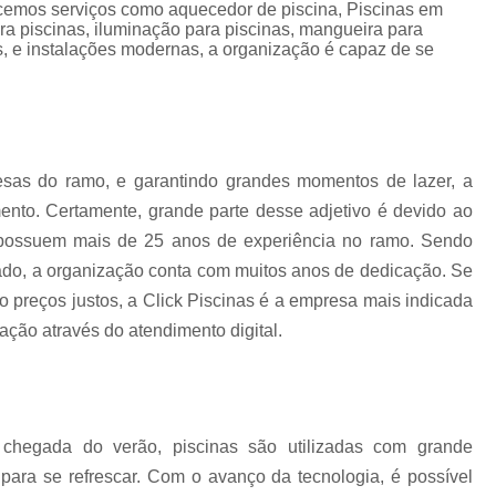
ra
Aquecedor para Piscinas
Bombas para P
ecemos serviços como aquecedor de piscina, Piscinas em
na
ra piscinas, iluminação para piscinas, mangueira para
Equipamento para Aquecer Piscina
s, e instalações modernas, a organização é capaz de se
ra
Equipamentos para Aspirar Piscina
Equipamentos para Piscina
Equ
Equipamentos para Piscina de Condomí
sas do ramo, e garantindo grandes momentos de lazer, a
Equipamentos para Piscinas Resid
nto. Certamente, grande parte desse adjetivo é devido ao
Filtro de água Piscina
Filtro de
e possuem mais de 25 anos de experiência no ramo. Sendo
do, a organização conta com muitos anos de dedicação. Se
Filtro de Poliéster para Piscina
Filtro Exte
o preços justos, a Click Piscinas é a empresa mais indicada
Filtro para Piscina de Fibra
Filtro para 
tação através do atendimento digital.
Filtro para Piscina Pequena
Filtro Portá
Filtro para Piscina
Filtro para Piscin
Filtro para Piscina Complet
hegada do verão, piscinas são utilizadas com grande
Filtro para Piscina de 3000 Litros
 para se refrescar. Com o avanço da tecnologia, é possível