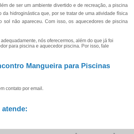
lém de ser um ambiente divertido e de recreação, a piscina
Manutenção de Piscinas Residenciai
da hidroginástica que, por se tratar de uma atividade física
Manutenção para Piscina em Condom
s o sol não apareceu. Com isso, os aquecedores de piscina
Limpeza de Piscina com Ozônio
Limpeza de Piscina para Construtor
o adequadamente, nós oferecermos, além do que já foi
dor para piscina e aquecedor piscina. Por isso, fale
Limpeza de Piscina Pós Obra
Limpeza de 
Limpeza do Filtro da Piscina
Limpeza
contro Mangueira para Piscinas
Consertar Piscina
Conserto d
Manutenção e Reforma de Piscinas
Manut
em contato por email.
Manutenção Piscina
Manutenção Pi
Manutenção Piscina Pequena
Manute
 atende:
Manutenção Bomba Piscina
Manutenção de Filtro de Piscina
Manutenção de Piscina de Vinil