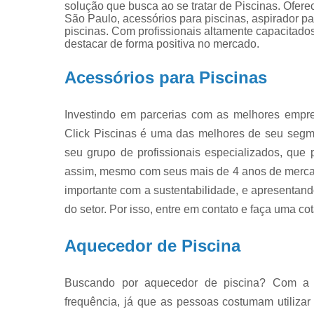
Produtos pa
solução que busca ao se tratar de Piscinas. Ofer
limpar pisci
São Paulo, acessórios para piscinas, aspirador pa
piscinas. Com profissionais altamente capacitado
Produtos pa
destacar de forma positiva no mercado.
piscinas
Acessórios para Piscinas
Reparo de
filtros de
piscina
Investindo em parcerias com as melhores empre
Click Piscinas é uma das melhores de seu segme
seu grupo de profissionais especializados, qu
assim, mesmo com seus mais de 4 anos de merca
importante com a sustentabilidade, e apresentand
do setor. Por isso, entre em contato e faça uma co
Aquecedor de Piscina
Buscando por aquecedor de piscina? Com a c
frequência, já que as pessoas costumam utilizar