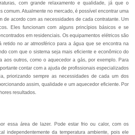
Filtro para Piscina de Hotel
Filtro para 
raturas, com grande relaxamento e qualidade, já que o
Filtro para Piscina Tipo a
Iluminação Bo
s comum. Atualmente no mercado, é possível encontrar uma
um de acordo com as necessidades de cada contratante. Um
Iluminação de Piscina de Fibra
icos. Eles funcionam com alguns princípios básicos e se
Iluminação de Piscina Led
Iluminaçã
contrados em residenciais. Os equipamentos elétricos são
Iluminação na Piscina
Iluminação para B
tá retido no ar atmosférico para a água que se encontra na
zendo com que o sistema seja mais eficiente e econômico do
Iluminação Piscina Externa
Iluminaç
a aos outros, como o aquecedor a gás, por exemplo. Para
Limpeza de Piscina Comercial
ortante contar com a ajuda de profissionais especializados
Limpeza de Piscina de Academ
ia, priorizando sempre as necessidades de cada um dos
Limpeza de Piscina de Prédio
oporcionando assim, qualidade e um aquecedor eficiente. Por
hores resultados.
Limpeza e Tratamento de Piscinas
Limpeza de Piscina
Limpeza de Pisci
Limpeza de Piscina em Condomí
Limpeza e Manutenção de Piscina
Li
r essa área de lazer. Pode estar frio ou calor, com os
ocal independentemente da temperatura ambiente, pois ele
Manutenção de Piscinas
M