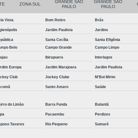
GRANDE SÃO
GRANDE SÃO
TE
ZONA SUL
PAULO
PAULO
Manutenção Filtro de Piscina
Manutenção
Produto 3 em 1 para Limpar Piscina
Produ
la Vista
Bom Retiro
Brás
Produto para Limpar água de Piscina de F
gienópolis
Jardim Paulista
Jardins
Produto para Limpar Borda de Piscina
pública
Santa Cecília
Santa Efigênia
mpo Belo
Campo Grande
Campo Limpo
Produto para Limpar Piscina
ajau
Ibirapuera
Interlagos
Produto para Limpar Piscina de Fibra
rdim Europa
Jardim Marajoara
Jardim Paulista
Produto para Limpar Piscina Rápido
ckey Club
Jockey Clube
M'Boi Mirim
Loja de Produtos para Piscina
Produto
acomã
Santo Amaro
Saúde
Produto para Piscina Limpez
Produto Químico para Piscina
irro do Limão
Barra Funda
Butantã
Produtos para Piscina de Academia
pa
Pacaembu
Perdizes
Produtos para Piscina de Hotel
poso Tavares
Rio Pequeno
Sumaré
Reparo de Filtro de Piscina
Reparo de Fil