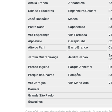
Anália Franco
Aricanduva
Ar
Cidade Tiradentes
Engenheiro Goulart
Er
José Bonifácio
Mooca
Pa
Ponte Rasa
Sapopemba
Sã
Vila Esperança
Vila Formosa
Vi
Alphaville
Carapicuíba
Co
Alto do Pari
Barro Branco
Ca
Ja
Jardim Guarapiranga
Jardim Japão
Ba
Parada Inglesa
Parque Anhembi
Pa
Parque do Chaves
Pompéia
Sa
Vila Jaraguá
Vila Maria Alta
Vi
Barueri
Grande São Paulo
Guarulhos
O conteúdo do texto desta página é de direito reservado. Sua reprodução, 