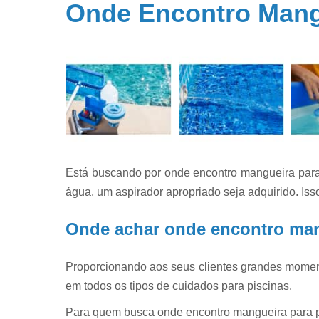
Onde Encontro Mangu
Filtros par
piscina
Filtros par
piscinas
Iluminação 
piscina
Limpeza d
piscinas
Limpeza e
Está buscando por onde encontro mangueira para
manutençã
de piscina
água, um aspirador apropriado seja adquirido. Iss
Limpezas d
Onde achar onde encontro man
piscinas
Manutençã
de piscina
Proporcionando aos seus clientes grandes moment
em todos os tipos de cuidados para piscinas.
Manutençã
para piscin
Para quem busca onde encontro mangueira para pi