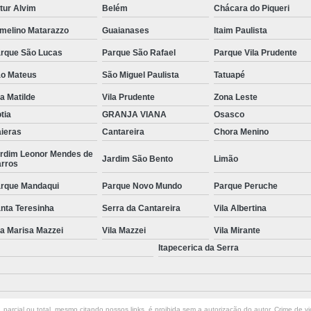
tur Alvim
Belém
Chácara do Piqueri
Reparo em Filtro para Piscina
Reparo e
melino Matarazzo
Guaianases
Itaim Paulista
Reparo Filtro para Piscina
Reparo Fil
rque São Lucas
Parque São Rafael
Parque Vila Prudente
Reparo para Filtro
o Mateus
São Miguel Paulista
Tatuapé
la Matilde
Vila Prudente
Zona Leste
tia
GRANJA VIANA
Osasco
ieras
Cantareira
Chora Menino
rdim Leonor Mendes de
Jardim São Bento
Limão
rros
rque Mandaqui
Parque Novo Mundo
Parque Peruche
nta Teresinha
Serra da Cantareira
Vila Albertina
la Marisa Mazzei
Vila Mazzei
Vila Mirante
Itapecerica da Serra
parcial ou total, mesmo citando nossos links, é proibida sem a autorização do autor. Crime de vi