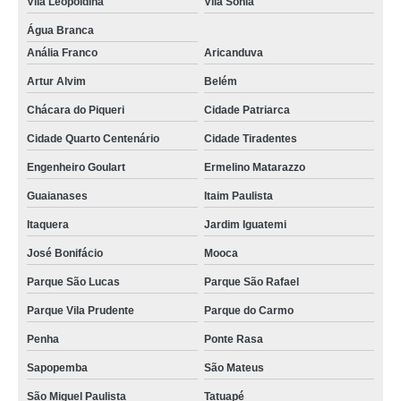
Vila Leopoldina
Vila Sônia
Água Branca
Anália Franco
Aricanduva
Artur Alvim
Belém
Chácara do Piqueri
Cidade Patriarca
Cidade Quarto Centenário
Cidade Tiradentes
Engenheiro Goulart
Ermelino Matarazzo
Guaianases
Itaim Paulista
Itaquera
Jardim Iguatemi
José Bonifácio
Mooca
Parque São Lucas
Parque São Rafael
Parque Vila Prudente
Parque do Carmo
Penha
Ponte Rasa
Sapopemba
São Mateus
São Miguel Paulista
Tatuapé