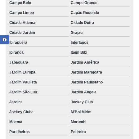
Campo Belo
Campo Grande
Campo Limpo
Capão Redondo
Cidade Ademar
Cidade Dutra
Cidade Jardim
Grajau
Ibirapuera
Interlagos
Ipiranga
Itaim Bibi
Jabaquara
Jardim América
Jardim Europa
Jardim Marajoara
Jardim Paulista
Jardim Paulistano
Jardim São Luiz
Jardim Ângela
Jardins
Jockey Club
Jockey Clube
M'Boi Mirim
Moema
Morumbi
Parelheiros
Pedreira