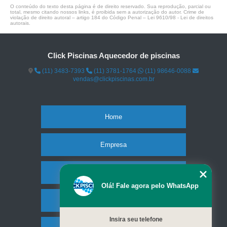
O conteúdo do texto desta página é de direito reservado. Sua reprodução, parcial ou
total, mesmo citando nossos links, é proibida sem a autorização do autor. Crime de
violação de direito autoral – artigo 184 do Código Penal –
Lei 9610/98 - Lei de direitos
autorais
.
Click Piscinas Aquecedor de piscinas
(11) 3483-7393
(11) 3781-1764
(11) 98646-0088
vendas@clickpiscinas.com.br
Home
Empresa
Missão
Olá! Fale agora pelo WhatsApp
Serviços
Insira seu telefone