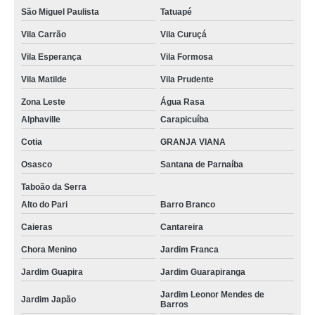
São Miguel Paulista
Tatuapé
Vila Carrão
Vila Curuçá
Vila Esperança
Vila Formosa
Vila Matilde
Vila Prudente
Zona Leste
Água Rasa
Alphaville
Carapicuíba
Cotia
GRANJA VIANA
Osasco
Santana de Parnaíba
Taboão da Serra
Alto do Pari
Barro Branco
Caieras
Cantareira
Chora Menino
Jardim Franca
Jardim Guapira
Jardim Guarapiranga
Jardim Leonor Mendes de
Jardim Japão
Barros