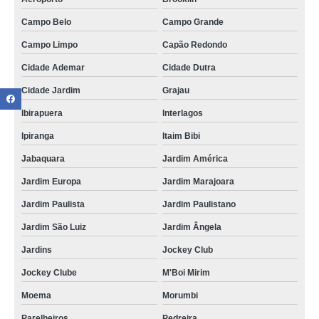
Campo Belo
Campo Grande
Campo Limpo
Capão Redondo
Cidade Ademar
Cidade Dutra
Cidade Jardim
Grajau
Ibirapuera
Interlagos
Ipiranga
Itaim Bibi
Jabaquara
Jardim América
Jardim Europa
Jardim Marajoara
Jardim Paulista
Jardim Paulistano
Jardim São Luiz
Jardim Ângela
Jardins
Jockey Club
Jockey Clube
M'Boi Mirim
Moema
Morumbi
Parelheiros
Pedreira