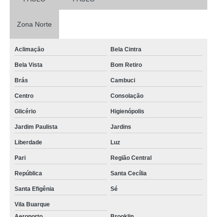
Zona Norte
Aclimação
Bela Cintra
Bela Vista
Bom Retiro
Brás
Cambuci
Centro
Consolação
Glicério
Higienópolis
Jardim Paulista
Jardins
Liberdade
Luz
Pari
Região Central
República
Santa Cecília
Santa Efigênia
Sé
Vila Buarque
Aeroporto
Brooklin