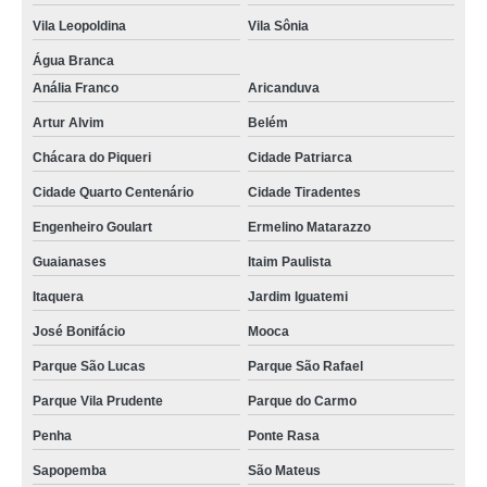
Vila Leopoldina
Vila Sônia
Água Branca
Anália Franco
Aricanduva
Artur Alvim
Belém
Chácara do Piqueri
Cidade Patriarca
Cidade Quarto Centenário
Cidade Tiradentes
Engenheiro Goulart
Ermelino Matarazzo
Guaianases
Itaim Paulista
Itaquera
Jardim Iguatemi
José Bonifácio
Mooca
Parque São Lucas
Parque São Rafael
Parque Vila Prudente
Parque do Carmo
Penha
Ponte Rasa
Sapopemba
São Mateus