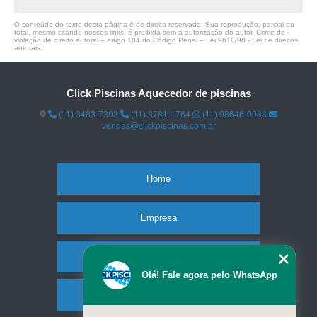
O conteúdo do texto desta página é de direito reservado. Sua reprodução, parcial ou
total, mesmo citando nossos links, é proibida sem a autorização do autor. Crime de
violação de direito autoral – artigo 184 do Código Penal –
Lei 9610/98 - Lei de direitos
autorais
.
Click Piscinas Aquecedor de piscinas
(11) 3483-7393
(11) 3781-1764
(11) 98646-0088
vendas@clickpiscinas.com.br
Home
Empresa
Missão
Olá! Fale agora pelo WhatsApp
Serviços