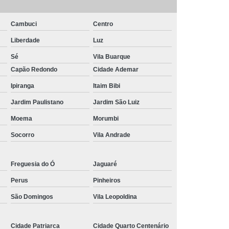
Piscina de Vinil
Filtro para Piscina Jacuzzi
rda Piscina
Iluminação de Piscina com Led
Cambuci
Centro
Iluminação de Piscina em Led
Liberdade
Luz
o em Piscina
Iluminação Interna Piscina
Sé
Vila Buarque
Capão Redondo
Cidade Ademar
eira de Piscina
Iluminação para Piscina Led
Ipiranga
Itaim Bibi
ão Piscina Jacuzzi
Limpeza da Piscina
Jardim Paulistano
Jardim São Luiz
Limpeza de Piscina Condomínio
Moema
Morumbi
ia
Limpeza de Piscina de Fibra
Socorro
Vila Andrade
s
Limpeza de Piscina Grande
Limpeza para Piscina
Limpeza Piscina
Freguesia do Ó
Jaguaré
na Aquecida
Limpeza de Piscina de Vinil
Perus
Pinheiros
nio
Limpeza de Piscina Filtrando
São Domingos
Vila Leopoldina
mpeza Tratamento e Manutenção de Piscinas
Cidade Patriarca
Cidade Quarto Centenário
anutenção de Piscinas em Hotéis