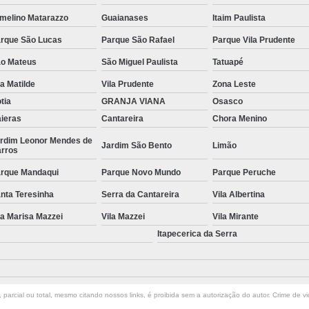
melino Matarazzo
Guaianases
Itaim Paulista
Manutenção de Piscinas Residenciai
rque São Lucas
Parque São Rafael
Parque Vila Prudente
Manutenção para Piscina em Condom
o Mateus
São Miguel Paulista
Tatuapé
Limpeza de Piscina com Ozônio
la Matilde
Vila Prudente
Zona Leste
Limpeza de Piscina para Construtor
tia
GRANJA VIANA
Osasco
Limpeza de Piscina Pós Obra
Limpeza de 
ieras
Cantareira
Chora Menino
Limpeza do Filtro da Piscina
Limpeza
rdim Leonor Mendes de
Jardim São Bento
Limão
rros
Consertar Piscina
Conserto d
rque Mandaqui
Parque Novo Mundo
Parque Peruche
Manutenção e Reforma de Piscinas
Manut
nta Teresinha
Serra da Cantareira
Vila Albertina
Manutenção Piscina
Manutenção Pi
la Marisa Mazzei
Vila Mazzei
Vila Mirante
Manutenção Piscina Pequena
Manute
Itapecerica da Serra
Manutenção Bomba Piscina
Manutenção de Filtro de Piscina
parcial ou total, mesmo citando nossos links, é proibida sem a autorização do autor. Crime de vi
Manutenção de Piscina de Vinil