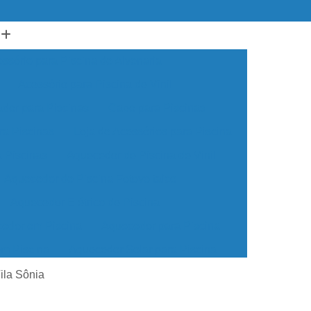
ssório para Piscina de Alvenaria
Acessório para Piscina de Vinil
ador para Piscinas
Cabo para Piscinas
ra Piscinas
Loja de Acessórios para Piscina
a Piscinas
Aquecedor de Piscina de Vinil
Aquecedor de Piscina Fotovoltaico
Aquecedor Elétrico de Piscina
edor em Piscina
Aquecedor para Piscina
em Piscina
Aquecedor Solar para Piscina
ua para Piscina
Aquecedor de água Piscina
ila Sônia
cina de Vinil
Aquecedor Piscina Econômico