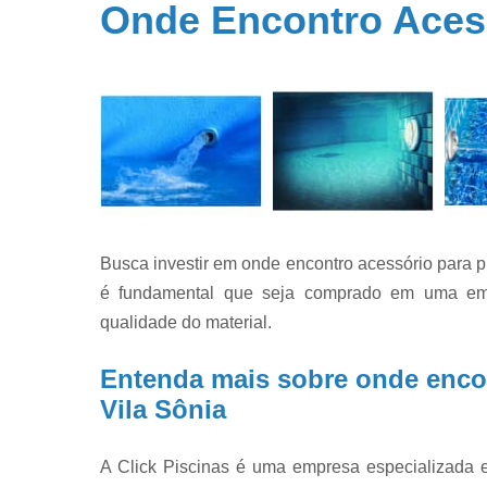
Onde Encontro Acess
Filtros par
piscina
Filtros par
piscinas
Iluminação 
piscina
Limpeza d
piscinas
Limpeza e
Busca investir em onde encontro acessório para p
manutençã
de piscina
é fundamental que seja comprado em uma empr
qualidade do material.
Limpezas d
piscinas
Entenda mais sobre onde encon
Manutençã
de piscina
Vila Sônia
Manutençã
para piscin
A Click Piscinas é uma empresa especializada e