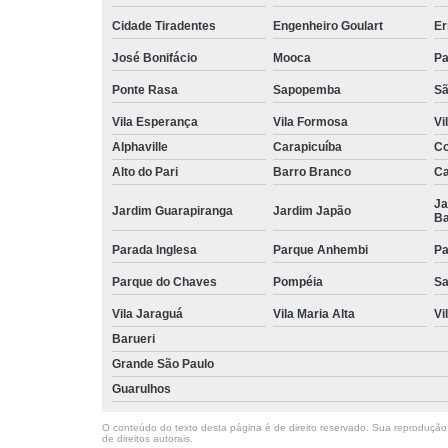
Cidade Tiradentes
Engenheiro Goulart
Er
José Bonifácio
Mooca
Pa
Ponte Rasa
Sapopemba
Sã
Vila Esperança
Vila Formosa
Vi
Alphaville
Carapicuíba
Co
Alto do Pari
Barro Branco
Ca
Ja
Jardim Guarapiranga
Jardim Japão
Ba
Parada Inglesa
Parque Anhembi
Pa
Parque do Chaves
Pompéia
Sa
Vila Jaraguá
Vila Maria Alta
Vi
Barueri
Grande São Paulo
Guarulhos
O conteúdo do texto desta página é de direito reservado. Sua reprodução, 
de direitos autorais
.