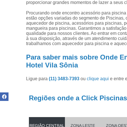
Produtos pa
proporcionar grandes momentos de lazer a seus cl
limpar pisci
Procurando onde encontro acessório para piscina 
Produtos pa
estão opções variadas do segmento de Piscinas, 
piscinas
aquecedor de piscina, acessórios para piscinas, p
mangueira para piscinas. Garantimos a satisfação 
Reparo de
qualidade para nossos clientes. Ao entrar em con
filtros de
à sua disposição, através de um atendimento cu
piscina
trabalhamos com aquecedor para piscina e aquece
Para saber mais sobre Onde En
Hotel Vila Sônia
Ligue para
(11) 3483-7393
ou
clique aqui
e entre 
Regiões onde a Click Piscinas
REGIÃO CENTRAL
ZONA LESTE
ZONA OES