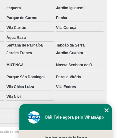
Itaquera
Jardim Iguatemi
s
Manutenção para Piscina em Casa
Parque do Carmo
Penha
ínio
Limpeza de Piscina água Verde
Vila Carrão
Vila Curuçá
Limpeza de Piscina Muito Suja
Água Rasa
a
Limpeza de Piscina por Ionização
Santana de Parnaíba
Taboão da Serra
Piscina sem Cloro
Limpeza de Piscina Verde
Jardim Franca
Jardim Guapira
 Filtro Piscina
Limpeza Piscina Verde
MUTINGA
Nossa Senhora do Ó
e Piscina
Manutenção de Piscina
Parque São Domingos
Parque Vitória
enção em Piscina
Manutenção para Piscina
Vila Chica Luíza
Vila Endres
scina Cheia
Manutenção Piscina Fibra
Vila Nivi
nção Piscina Vinil
Piscinas Manutenção
Manutenção de Bomba de Piscina
Olá! Fale agora pelo WhatsApp
Manutenção de Motor de Piscina
olação de direito autoral – artigo 184 do Código Penal –
Lei 9610/98 - Lei
Manutenção em Filtro de Piscina