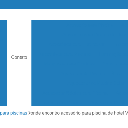
Acessório para Piscina
Ace
as
Acessório para Piscina de Hotel
de
Acessórios para Piscina Vinil
Aspir
Dispositivos para Piscinas
Iluminação pa
s
Contato
Mangueira para Piscinas
Peneira par
Aquecedor de Piscina Elétrico
Aquecedor de Piscina Solar
Aquecedor Elétrico para Piscina
Aquec
e
Aquecedor Piscina
Aquecedor Solar 
Aquecedor Solar Piscina
Aquecedor de ág
para piscinas
onde encontro acessório para piscina de hotel V
os
Aquecedor Piscina de Fibra
Aquecedor Pis
as