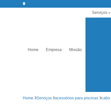
Serviços
Acessórios
para piscin
Aquecedor 
piscina
Aquecedore
Home
Empresa
Missão
de piscina
Cloro para
piscinas
Cloros de
piscinas
Conserto d
bombas de
água
Home
Serviços
acessórios para piscinas
cabo 
Equipament
para piscin