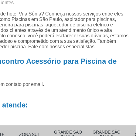
ra
Aquecedor para Piscinas
Bombas para P
ientes.
na
Equipamento para Aquecer Piscina
de hotel Vila Sônia? Conheça nossos serviços entre eles
ra
como Piscinas em São Paulo, aspirador para piscinas,
Equipamentos para Aspirar Piscina
eneira para piscinas, aquecedor de piscina elétrico e
dos clientes através de um atendimento único e alta
Equipamentos para Piscina
Equ
tato conosco, você poderá esclarecer suas dúvidas, estamos
idadoso e comprometido com a sua satisfação. Também
Equipamentos para Piscina de Condomí
dor piscina. Fale com nossos especialistas.
Equipamentos para Piscinas Resid
contro Acessório para Piscina de
Filtro de água Piscina
Filtro de
Filtro de Poliéster para Piscina
Filtro Exte
em contato por email.
Filtro para Piscina de Fibra
Filtro para 
Filtro para Piscina Pequena
Filtro Portá
 atende:
Filtro para Piscina
Filtro para Piscin
Filtro para Piscina Complet
Filtro para Piscina de 3000 Litros
GRANDE SÃO
GRANDE SÃO
TE
ZONA SUL