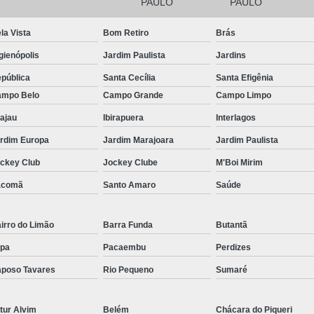
Filtro para Piscina de Hotel
Filtro para 
PAULO
PAULO
Filtro para Piscina Tipo a
Iluminação Bo
la Vista
Bom Retiro
Brás
Iluminação de Piscina de Fibra
gienópolis
Jardim Paulista
Jardins
Iluminação de Piscina Led
Iluminaçã
pública
Santa Cecília
Santa Efigênia
mpo Belo
Campo Grande
Campo Limpo
Iluminação na Piscina
Iluminação para B
ajau
Ibirapuera
Interlagos
Iluminação Piscina Externa
Iluminaç
rdim Europa
Jardim Marajoara
Jardim Paulista
Limpeza de Piscina Comercial
ckey Club
Jockey Clube
M'Boi Mirim
Limpeza de Piscina de Academ
acomã
Santo Amaro
Saúde
Limpeza de Piscina de Prédio
Limpeza e Tratamento de Piscinas
irro do Limão
Barra Funda
Butantã
Limpeza de Piscina
Limpeza de Pisci
pa
Pacaembu
Perdizes
Limpeza de Piscina em Condomí
poso Tavares
Rio Pequeno
Sumaré
Limpeza e Manutenção de Piscina
Li
tur Alvim
Belém
Chácara do Piqueri
Manutenção de Piscinas
M