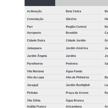
Aclimação
Bela Cintra
Be
Consolação
Glicério
Hi
Pari
Região Central
Re
Aeroporto
Brooklin
Ca
Cidade Dutra
Cidade Jardim
Gr
Jabaquara
Jardim América
Ja
Jardim Ângela
Jardins
Jo
Parelheiros
Pedreira
S
Vila Mariana
Água Funda
Alto da Lapa
Alto de Pinheiros
Ba
Jaraguá
Jardim Bonfiglioli
La
Pirituba
Praça da Arvore
Ra
Vila Sônia
Água Branca
Anália Franco
Aricanduva
Ar