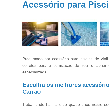
Acessório para Pisci
Filtros par
piscina
Filtros par
piscinas
Iluminação 
piscina
Limpeza d
piscinas
Limpeza e
Procurando por acessório para piscina de vini
manutençã
de piscina
corretos para a otimização de seu funciona
especializada.
Limpezas d
piscinas
Escolha os melhores acessório 
Manutençã
de piscina
Carrão
Manutençã
para piscin
Trabalhando há mais de quatro anos nesse se