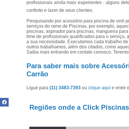
Produtos pa
profissionais ainda mais experientes - alguns de
limpar pisci
conforto e lazer de seus clientes.
Produtos pa
Pesquisando por acessório para piscina de vinil p
piscinas
serviços do ramo de Piscinas, por exemplo, aquec
piscinas, aspirador para piscinas, mangueira par
Reparo de
time de profissionais qualificados para o serviço
filtros de
a sua necessidade. Executamos cada trabalho de 
piscina
outros trabalhamos, além dos citados, como aquece
Saiba mais entrando em contato conosco. Teremos
Para saber mais sobre Acessóri
Carrão
Ligue para
(11) 3483-7393
ou
clique aqui
e entre 
Regiões onde a Click Piscinas