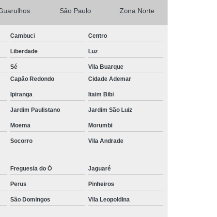
Piscina de Vinil
Filtro para Piscina Jacuzzi
Guarulhos
São Paulo
Zona Norte
rda Piscina
Iluminação de Piscina com Led
Iluminação de Piscina em Led
Cambuci
Centro
o em Piscina
Iluminação Interna Piscina
Liberdade
Luz
eira de Piscina
Iluminação para Piscina Led
Sé
Vila Buarque
Capão Redondo
Cidade Ademar
ão Piscina Jacuzzi
Limpeza da Piscina
Ipiranga
Itaim Bibi
Limpeza de Piscina Condomínio
Jardim Paulistano
Jardim São Luiz
ia
Limpeza de Piscina de Fibra
Moema
Morumbi
s
Limpeza de Piscina Grande
Socorro
Vila Andrade
Limpeza para Piscina
Limpeza Piscina
na Aquecida
Limpeza de Piscina de Vinil
Freguesia do Ó
Jaguaré
nio
Limpeza de Piscina Filtrando
Perus
Pinheiros
mpeza Tratamento e Manutenção de Piscinas
São Domingos
Vila Leopoldina
anutenção de Piscinas em Hotéis