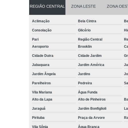
REGIÃO CENTRAL
ZONA LESTE
ZONA OES
Aclimação
Bela Cintra
Be
Consolação
Glicério
Hi
Pari
Região Central
Re
Aeroporto
Brooklin
Ca
Cidade Dutra
Cidade Jardim
Gr
Jabaquara
Jardim América
Ja
Jardim Ângela
Jardins
Jo
Parelheiros
Pedreira
S
Vila Mariana
Água Funda
Alto da Lapa
Alto de Pinheiros
Ba
Jaraguá
Jardim Bonfiglioli
La
Pirituba
Praça da Arvore
Ra
Vila Sônia
Água Branca