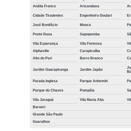
Anália Franco
Aricanduva
Ar
Cidade Tiradentes
Engenheiro Goulart
Er
José Bonifácio
Mooca
Pa
Ponte Rasa
Sapopemba
Sã
Vila Esperança
Vila Formosa
Vi
Alphaville
Carapicuíba
Co
Alto do Pari
Barro Branco
Ca
Ja
Jardim Guarapiranga
Jardim Japão
Ba
Parada Inglesa
Parque Anhembi
Pa
Parque do Chaves
Pompéia
Sa
Vila Jaraguá
Vila Maria Alta
Vi
Barueri
Grande São Paulo
Guarulhos