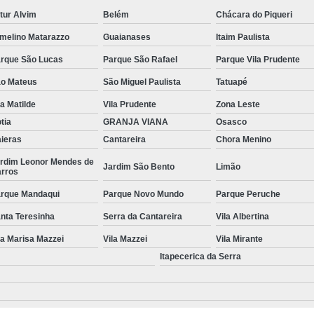
tur Alvim
Belém
Chácara do Piqueri
Manutenção de Piscinas Residenciai
melino Matarazzo
Guaianases
Itaim Paulista
Manutenção para Piscina em Condom
rque São Lucas
Parque São Rafael
Parque Vila Prudente
Limpeza de Piscina com Ozônio
o Mateus
São Miguel Paulista
Tatuapé
Limpeza de Piscina para Construtor
la Matilde
Vila Prudente
Zona Leste
Limpeza de Piscina Pós Obra
Limpeza de 
tia
GRANJA VIANA
Osasco
Limpeza do Filtro da Piscina
Limpeza
ieras
Cantareira
Chora Menino
rdim Leonor Mendes de
Consertar Piscina
Conserto d
Jardim São Bento
Limão
rros
Manutenção e Reforma de Piscinas
Manut
rque Mandaqui
Parque Novo Mundo
Parque Peruche
Manutenção Piscina
Manutenção Pi
nta Teresinha
Serra da Cantareira
Vila Albertina
Manutenção Piscina Pequena
Manute
la Marisa Mazzei
Vila Mazzei
Vila Mirante
Itapecerica da Serra
Manutenção Bomba Piscina
Manutenção de Filtro de Piscina
Manutenção de Piscina de Vinil