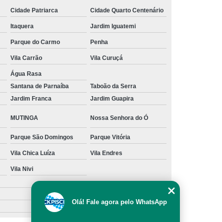
Cidade Patriarca
Cidade Quarto Centenário
s
Manutenção para Piscina em Casa
Itaquera
Jardim Iguatemi
ínio
Limpeza de Piscina água Verde
Parque do Carmo
Penha
Limpeza de Piscina Muito Suja
Vila Carrão
Vila Curuçá
a
Limpeza de Piscina por Ionização
Água Rasa
Piscina sem Cloro
Limpeza de Piscina Verde
Santana de Parnaíba
Taboão da Serra
 Filtro Piscina
Limpeza Piscina Verde
Jardim Franca
Jardim Guapira
e Piscina
Manutenção de Piscina
MUTINGA
Nossa Senhora do Ó
enção em Piscina
Manutenção para Piscina
Parque São Domingos
Parque Vitória
scina Cheia
Manutenção Piscina Fibra
Vila Chica Luíza
Vila Endres
nção Piscina Vinil
Piscinas Manutenção
Vila Nivi
Manutenção de Bomba de Piscina
Manutenção de Motor de Piscina
Olá! Fale agora pelo WhatsApp
Manutenção em Filtro de Piscina