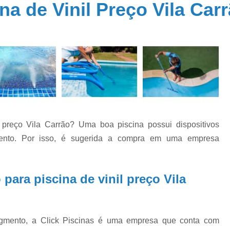
na de Vinil Preço Vila Car
Aquecedor Piscina Fibra
Aquecedor P
a
Aquecedores Piscina
Sistema de Aquec
a
Cloro para Piscina 10kg
Cloro para 
Cloro para Piscina 9000 Litros
Cloro para
de
Cloro para Piscina Fechada
Cloro para P
e
Cloro 3 em 1 para Piscina
Cloro 
Cloro Granulado para Piscina
l preço Vila Carrão? Uma boa piscina possui dispositivos
o
Cloro Líquido para Piscina
Cloro para Li
s
mento. Por isso, é sugerida a compra em uma empresa
Cloro para Piscina 10k
Cloro Pi
e
Conserto Bomba água
Conserto B
para piscina de vinil preço Vila
o
Conserto Bomba de Piscina
Conserto B
s
Conserto de Motobomba
o
as
Conserto de Pressurizador de água
Conse
gmento, a Click Piscinas é uma empresa que conta com