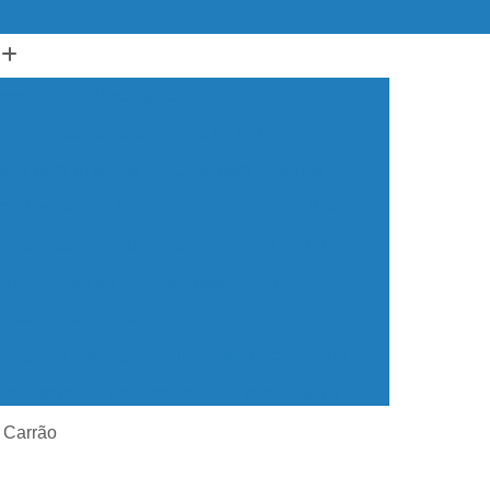
ssório para Piscina de Alvenaria
Acessório para Piscina de Vinil
ador para Piscinas
Cabo para Piscinas
ra Piscinas
Loja de Acessórios para Piscina
a Piscinas
Aquecedor de Piscina de Vinil
Aquecedor de Piscina Fotovoltaico
Aquecedor Elétrico de Piscina
edor em Piscina
Aquecedor para Piscina
em Piscina
Aquecedor Solar para Piscina
ua para Piscina
Aquecedor de água Piscina
a Carrão
cina de Vinil
Aquecedor Piscina Econômico