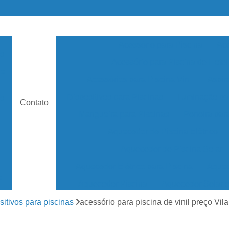
Acessório para Piscina
Ace
as
Acessório para Piscina de Hotel
de
Acessórios para Piscina Vinil
Aspir
Dispositivos para Piscinas
Iluminação pa
s
Contato
Mangueira para Piscinas
Peneira par
Aquecedor de Piscina Elétrico
Aquecedor de Piscina Solar
Aquecedor Elétrico para Piscina
Aquec
e
Aquecedor Piscina
Aquecedor Solar 
Aquecedor Solar Piscina
Aquecedor de ág
sitivos para piscinas
acessório para piscina de vinil preço Vil
os
Aquecedor Piscina de Fibra
Aquecedor Pis
as