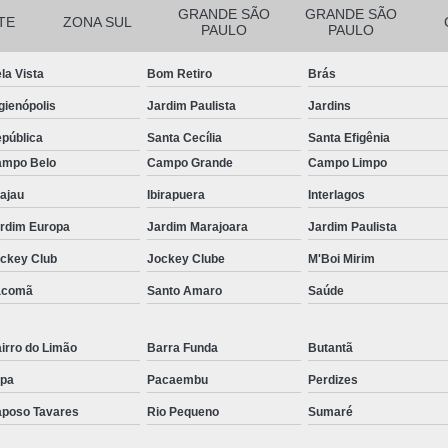
Filtro para Piscina de Hotel
Filtro para 
GRANDE SÃO
GRANDE SÃO
TE
ZONA SUL
PAULO
PAULO
Filtro para Piscina Tipo a
Iluminação Bo
Iluminação de Piscina de Fibra
la Vista
Bom Retiro
Brás
Iluminação de Piscina Led
Iluminaçã
gienópolis
Jardim Paulista
Jardins
Iluminação na Piscina
Iluminação para B
pública
Santa Cecília
Santa Efigênia
mpo Belo
Campo Grande
Campo Limpo
Iluminação Piscina Externa
Iluminaç
ajau
Ibirapuera
Interlagos
Limpeza de Piscina Comercial
rdim Europa
Jardim Marajoara
Jardim Paulista
Limpeza de Piscina de Academ
ckey Club
Jockey Clube
M'Boi Mirim
Limpeza de Piscina de Prédio
acomã
Santo Amaro
Saúde
Limpeza e Tratamento de Piscinas
Limpeza de Piscina
Limpeza de Pisci
irro do Limão
Barra Funda
Butantã
Limpeza de Piscina em Condomí
pa
Pacaembu
Perdizes
Limpeza e Manutenção de Piscina
Li
poso Tavares
Rio Pequeno
Sumaré
Manutenção de Piscinas
M