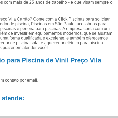
ra
Aquecedor para Piscinas
Bombas para P
les com mais de 25 anos de trabalho - e que visam sempre o
na
Equipamento para Aquecer Piscina
ra
reço Vila Carrão? Conte com a Click Piscinas para solicitar
Equipamentos para Aspirar Piscina
edor de piscina, Piscinas em São Paulo, acessórios para
a piscinas e peneira para piscinas. A empresa conta com um
Equipamentos para Piscina
Equ
, além de investir em equipamentos modernos, que se ajustam
Equipamentos para Piscina de Condomí
uma forma qualificada e excelente, e também oferecemos
dor de piscina solar e aquecedor elétrico para piscina.
Equipamentos para Piscinas Resid
 prazer em atender você!
Filtro de água Piscina
Filtro de
o para Piscina de Vinil Preço Vila
Filtro de Poliéster para Piscina
Filtro Exte
Filtro para Piscina de Fibra
Filtro para 
em contato por email.
Filtro para Piscina Pequena
Filtro Portá
Filtro para Piscina
Filtro para Piscin
 atende:
Filtro para Piscina Complet
Filtro para Piscina de 3000 Litros