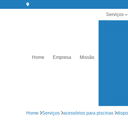
Serviços
Acessórios
para piscin
Aquecedor 
piscina
Aquecedore
Home
Empresa
Missão
de piscina
Cloro para
piscinas
Cloros de
piscinas
Conserto d
bombas de
água
Home
Serviços
acessórios para piscinas
dispo
Equipament
para piscin