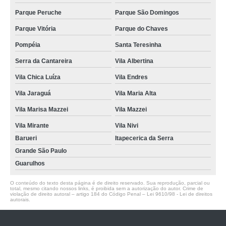
Parque Peruche
Parque São Domingos
Parque Vitória
Parque do Chaves
Pompéia
Santa Teresinha
Serra da Cantareira
Vila Albertina
Vila Chica Luíza
Vila Endres
Vila Jaraguá
Vila Maria Alta
Vila Marisa Mazzei
Vila Mazzei
Vila Mirante
Vila Nivi
Barueri
Itapecerica da Serra
Grande São Paulo
Guarulhos
O conteúdo do texto desta página é de direito reservado. Sua reprodução, parcial ou
total, mesmo citando nossos links, é proibida sem a autorização do autor. Crime de
violação de direito autoral – artigo 184 do Código Penal –
Lei 9610/98 - Lei de direitos
autorais
.