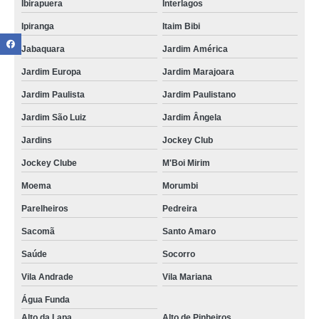
Ibirapuera
Interlagos
Ipiranga
Itaim Bibi
Jabaquara
Jardim América
Jardim Europa
Jardim Marajoara
Jardim Paulista
Jardim Paulistano
Jardim São Luiz
Jardim Ângela
Jardins
Jockey Club
Jockey Clube
M'Boi Mirim
Moema
Morumbi
Parelheiros
Pedreira
Sacomã
Santo Amaro
Saúde
Socorro
Vila Andrade
Vila Mariana
Água Funda
Alto da Lapa
Alto de Pinheiros