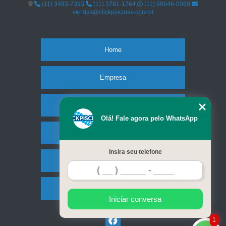
(11) 3483-7393
(11) 3781-1764
(11) 98646-0088
vendas@clickpiscinas.com.br
Home
Empresa
Missão
Olá! Fale agora pelo WhatsApp
Serviços
Insira seu telefone
Contato
Mapa do site
Iniciar conversa
1