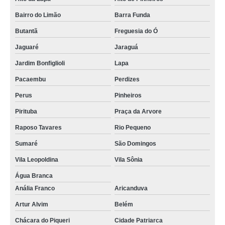
Bairro do Limão
Barra Funda
Butantã
Freguesia do Ó
Jaguaré
Jaraguá
Jardim Bonfiglioli
Lapa
Pacaembu
Perdizes
Perus
Pinheiros
Pirituba
Praça da Arvore
Raposo Tavares
Rio Pequeno
Sumaré
São Domingos
Vila Leopoldina
Vila Sônia
Água Branca
Anália Franco
Aricanduva
Artur Alvim
Belém
Chácara do Piqueri
Cidade Patriarca