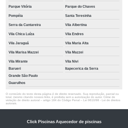
Parque Vitória
Parque do Chaves
Pompéia
Santa Teresinha
Serra da Cantareira
Vila Albertina
Vila Chica Luíza
Vila Endres
Vila Jaraguá
Vila Maria Alta
Vila Marisa Mazzei
Vila Mazzei
Vila Mirante
Vila Nivi
Barueri
Itapecerica da Serra
Grande São Paulo
Guarulhos
O conteúdo do texto desta página é de direito reservado. Sua reprodução, parcial ou
total, mesmo citando nossos links, é proibida sem a autorização do autor. Crime de
violação de direito autoral – artigo 184 do Código Penal –
Lei 9610/98 - Lei de direitos
autorais
.
Click Piscinas Aquecedor de piscinas