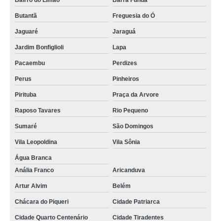
Bairro do Limão
Barra Funda
Butantã
Freguesia do Ó
Jaguaré
Jaraguá
Jardim Bonfiglioli
Lapa
Pacaembu
Perdizes
Perus
Pinheiros
Pirituba
Praça da Arvore
Raposo Tavares
Rio Pequeno
Sumaré
São Domingos
Vila Leopoldina
Vila Sônia
Água Branca
Anália Franco
Aricanduva
Artur Alvim
Belém
Chácara do Piqueri
Cidade Patriarca
Cidade Quarto Centenário
Cidade Tiradentes