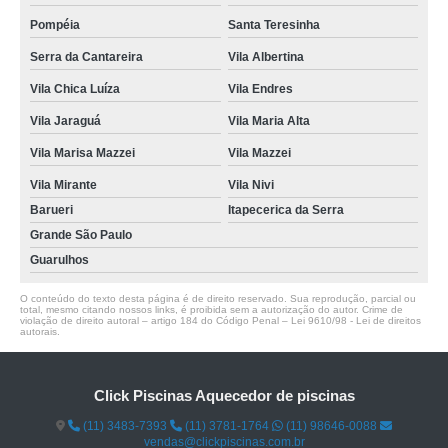
Pompéia
Santa Teresinha
Serra da Cantareira
Vila Albertina
Vila Chica Luíza
Vila Endres
Vila Jaraguá
Vila Maria Alta
Vila Marisa Mazzei
Vila Mazzei
Vila Mirante
Vila Nivi
Barueri
Itapecerica da Serra
Grande São Paulo
Guarulhos
O conteúdo do texto desta página é de direito reservado. Sua reprodução, parcial ou
total, mesmo citando nossos links, é proibida sem a autorização do autor. Crime de
violação de direito autoral – artigo 184 do Código Penal –
Lei 9610/98 - Lei de direitos
autorais
.
Click Piscinas Aquecedor de piscinas
(11) 3483-7393
(11) 3781-1764
(11) 98646-0088
vendas@clickpiscinas.com.br