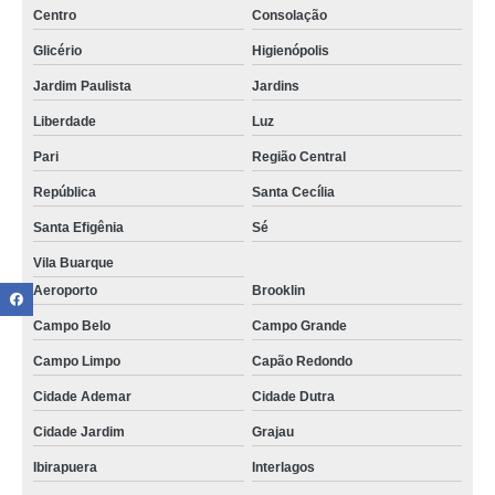
Centro
Consolação
Glicério
Higienópolis
Jardim Paulista
Jardins
Liberdade
Luz
Pari
Região Central
República
Santa Cecília
Santa Efigênia
Sé
Vila Buarque
Aeroporto
Brooklin
Campo Belo
Campo Grande
Campo Limpo
Capão Redondo
Cidade Ademar
Cidade Dutra
Cidade Jardim
Grajau
Ibirapuera
Interlagos