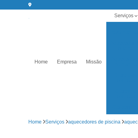
Serviços
Acessórios
para piscin
Aquecedor 
piscina
Aquecedore
Home
Empresa
Missão
de piscina
Cloro para
piscinas
Cloros de
piscinas
Conserto d
bombas de
água
Home
Serviços
aquecedores de piscina
aquece
Equipament
para piscin