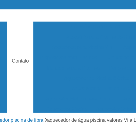
Acessório para Piscina
Ace
as
Acessório para Piscina de Hotel
de
Acessórios para Piscina Vinil
Aspir
Dispositivos para Piscinas
Iluminação pa
s
Contato
Mangueira para Piscinas
Peneira par
Aquecedor de Piscina Elétrico
Aquecedor de Piscina Solar
Aquecedor Elétrico para Piscina
Aquec
e
Aquecedor Piscina
Aquecedor Solar 
Aquecedor Solar Piscina
Aquecedor de ág
dor piscina de fibra
aquecedor de água piscina valores Vila 
os
Aquecedor Piscina de Fibra
Aquecedor Pis
as