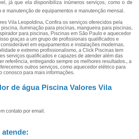
vel, já que ela disponibiliza inúmeros serviços, como o de
ra
Aquecedor para Piscinas
Bombas para P
na
ção e manutenção de equipamentos e manutenção mensal.
Equipamento para Aquecer Piscina
ra
s Vila Leopoldina, Confira os serviços oferecidos pela
Equipamentos para Aspirar Piscina
piscina, iluminação para piscinas, mangueira para piscinas,
 aspirador para piscinas, Piscinas em São Paulo e aquecedor
Equipamentos para Piscina
Equ
o isso graças a um grupo de profissionais qualificados e
 considerável em equipamentos e instalações modernas.
Equipamentos para Piscina de Condomí
idade e extremo profissionalismo, a Click Piscinas tem
Equipamentos para Piscinas Resid
tes serviços qualificados e capazes de atender além das
ser referência, entregando sempre os melhores resultados., a
Filtro de água Piscina
Filtro de
recemos outros serviços, como aquecedor elétrico para
to conosco para mais informações.
Filtro de Poliéster para Piscina
Filtro Exte
or de água Piscina Valores Vila
Filtro para Piscina de Fibra
Filtro para 
Filtro para Piscina Pequena
Filtro Portá
Filtro para Piscina
Filtro para Piscin
em contato por email.
Filtro para Piscina Complet
Filtro para Piscina de 3000 Litros
 atende: