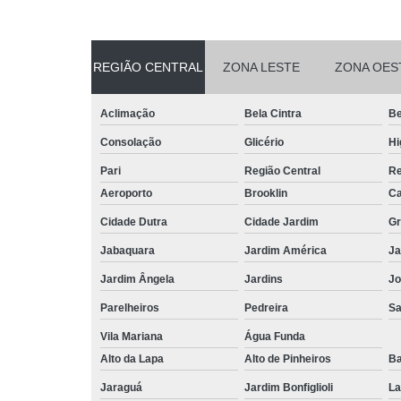
REGIÃO CENTRAL
ZONA LESTE
ZONA OES
Aclimação
Bela Cintra
Be
Consolação
Glicério
Hi
Pari
Região Central
Re
Aeroporto
Brooklin
Ca
Cidade Dutra
Cidade Jardim
Gr
Jabaquara
Jardim América
Ja
Jardim Ângela
Jardins
Jo
Parelheiros
Pedreira
S
Vila Mariana
Água Funda
Alto da Lapa
Alto de Pinheiros
Ba
Jaraguá
Jardim Bonfiglioli
La