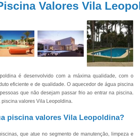
iscina Valores Vila Leopo
Aquecedor Piscina Fibra
Aquecedor P
a
Aquecedores Piscina
Sistema de Aquec
a
Cloro para Piscina 10kg
Cloro para 
Cloro para Piscina 9000 Litros
Cloro para
de
Cloro para Piscina Fechada
Cloro para P
e
Cloro 3 em 1 para Piscina
Cloro 
Cloro Granulado para Piscina
opoldina é desenvolvido com a máxima qualidade, com o
o
Cloro Líquido para Piscina
Cloro para Li
s
duto eficiente e de qualidade. O aquecedor de água piscina
Cloro para Piscina 10k
Cloro Pi
pessoas que não desejam passar frio ao entrar na piscina.
e
Conserto Bomba água
Conserto B
piscina valores Vila Leopoldina.
o
Conserto Bomba de Piscina
Conserto B
s
a piscina valores Vila Leopoldina?
Conserto de Motobomba
o
as
Conserto de Pressurizador de água
Conse
piscinas, que atue no segmento de manutenção, limpeza e