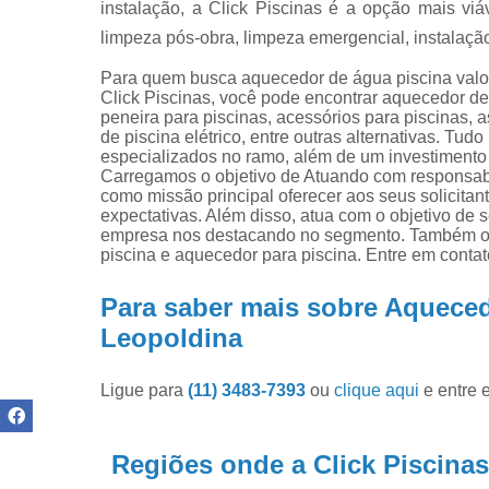
instalação, a Click Piscinas é a opção mais viá
Produtos pa
limpar pisci
limpeza pós-obra, limpeza emergencial, instala
Produtos pa
Para quem busca aquecedor de água piscina valore
piscinas
Click Piscinas, você pode encontrar aquecedor de 
peneira para piscinas, acessórios para piscinas,
Reparo de
de piscina elétrico, entre outras alternativas. Tud
filtros de
especializados no ramo, além de um investimento
piscina
Carregamos o objetivo de Atuando com responsabil
como missão principal oferecer aos seus solicitan
expectativas. Além disso, atua com o objetivo de 
empresa nos destacando no segmento. Também ofe
piscina e aquecedor para piscina. Entre em conta
Para saber mais sobre Aqueced
Leopoldina
Ligue para
(11) 3483-7393
ou
clique aqui
e entre 
Regiões onde a Click Piscinas