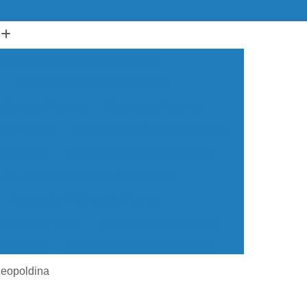
ssório para Piscina de Alvenaria
Acessório para Piscina de Vinil
ador para Piscinas
Cabo para Piscinas
ra Piscinas
Loja de Acessórios para Piscina
a Piscinas
Aquecedor de Piscina de Vinil
Aquecedor de Piscina Fotovoltaico
Aquecedor Elétrico de Piscina
edor em Piscina
Aquecedor para Piscina
em Piscina
Aquecedor Solar para Piscina
ua para Piscina
Aquecedor de água Piscina
Leopoldina
cina de Vinil
Aquecedor Piscina Econômico