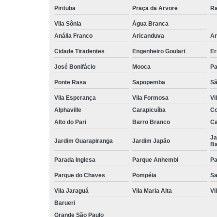
Pirituba
Praça da Arvore
Ra
Vila Sônia
Água Branca
Anália Franco
Aricanduva
Ar
Cidade Tiradentes
Engenheiro Goulart
Er
José Bonifácio
Mooca
Pa
Ponte Rasa
Sapopemba
Sã
Vila Esperança
Vila Formosa
Vi
Alphaville
Carapicuíba
Co
Alto do Pari
Barro Branco
Ca
Ja
Jardim Guarapiranga
Jardim Japão
Ba
Parada Inglesa
Parque Anhembi
Pa
Parque do Chaves
Pompéia
Sa
Vila Jaraguá
Vila Maria Alta
Vi
Barueri
Grande São Paulo