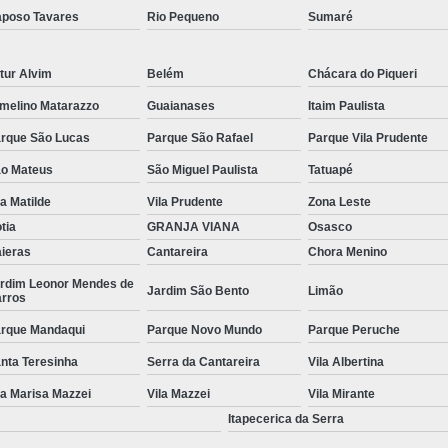
poso Tavares
Rio Pequeno
Sumaré
Manutenção de Piscinas Residenciai
Manutenção para Piscina em Condom
tur Alvim
Belém
Chácara do Piqueri
Limpeza de Piscina com Ozônio
melino Matarazzo
Guaianases
Itaim Paulista
Limpeza de Piscina para Construtor
rque São Lucas
Parque São Rafael
Parque Vila Prudente
Limpeza de Piscina Pós Obra
Limpeza de 
o Mateus
São Miguel Paulista
Tatuapé
Limpeza do Filtro da Piscina
Limpeza
la Matilde
Vila Prudente
Zona Leste
tia
GRANJA VIANA
Osasco
Consertar Piscina
Conserto d
ieras
Cantareira
Chora Menino
Manutenção e Reforma de Piscinas
Manut
rdim Leonor Mendes de
Jardim São Bento
Limão
rros
Manutenção Piscina
Manutenção Pi
rque Mandaqui
Parque Novo Mundo
Parque Peruche
Manutenção Piscina Pequena
Manute
nta Teresinha
Serra da Cantareira
Vila Albertina
Manutenção Bomba Piscina
la Marisa Mazzei
Vila Mazzei
Vila Mirante
Manutenção de Filtro de Piscina
Itapecerica da Serra
Manutenção de Piscina de Vinil