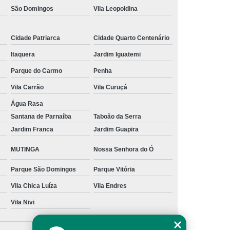
São Domingos
Vila Leopoldina
s
Manutenção para Piscina em Casa
ínio
Limpeza de Piscina água Verde
Cidade Patriarca
Cidade Quarto Centenário
Limpeza de Piscina Muito Suja
Itaquera
Jardim Iguatemi
a
Limpeza de Piscina por Ionização
Parque do Carmo
Penha
Piscina sem Cloro
Limpeza de Piscina Verde
Vila Carrão
Vila Curuçá
 Filtro Piscina
Limpeza Piscina Verde
Água Rasa
Santana de Parnaíba
Taboão da Serra
e Piscina
Manutenção de Piscina
Jardim Franca
Jardim Guapira
enção em Piscina
Manutenção para Piscina
MUTINGA
Nossa Senhora do Ó
scina Cheia
Manutenção Piscina Fibra
Parque São Domingos
Parque Vitória
nção Piscina Vinil
Piscinas Manutenção
Vila Chica Luíza
Vila Endres
Manutenção de Bomba de Piscina
Vila Nivi
Manutenção de Motor de Piscina
Manutenção em Filtro de Piscina