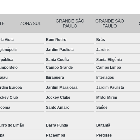
Filtro para Piscina de Hotel
Filtro para 
Filtro para Piscina Tipo a
Iluminação Bo
GRANDE SÃO
GRANDE SÃO
Iluminação de Piscina de Fibra
TE
ZONA SUL
PAULO
PAULO
Iluminação de Piscina Led
Iluminaçã
la Vista
Bom Retiro
Brás
Iluminação na Piscina
Iluminação para B
gienópolis
Jardim Paulista
Jardins
Iluminação Piscina Externa
Iluminaç
pública
Santa Cecília
Santa Efigênia
Limpeza de Piscina Comercial
mpo Belo
Campo Grande
Campo Limpo
Limpeza de Piscina de Academ
ajau
Ibirapuera
Interlagos
Limpeza de Piscina de Prédio
rdim Europa
Jardim Marajoara
Jardim Paulista
Limpeza e Tratamento de Piscinas
ckey Club
Jockey Clube
M'Boi Mirim
Limpeza de Piscina
Limpeza de Pisci
acomã
Santo Amaro
Saúde
Limpeza de Piscina em Condomí
irro do Limão
Barra Funda
Butantã
Limpeza e Manutenção de Piscina
Li
pa
Pacaembu
Perdizes
Manutenção de Piscinas
M