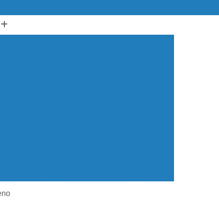
ssório para Piscina de Alvenaria
Acessório para Piscina de Vinil
ador para Piscinas
Cabo para Piscinas
ra Piscinas
Loja de Acessórios para Piscina
a Piscinas
Aquecedor de Piscina de Vinil
Aquecedor de Piscina Fotovoltaico
Aquecedor Elétrico de Piscina
edor em Piscina
Aquecedor para Piscina
em Piscina
Aquecedor Solar para Piscina
ua para Piscina
Aquecedor de água Piscina
eno
cina de Vinil
Aquecedor Piscina Econômico