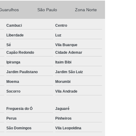
s
Manutenção para Piscina em Casa
Guarulhos
São Paulo
Zona Norte
ínio
Limpeza de Piscina água Verde
Cambuci
Centro
Limpeza de Piscina Muito Suja
Liberdade
Luz
a
Limpeza de Piscina por Ionização
Sé
Vila Buarque
Piscina sem Cloro
Limpeza de Piscina Verde
Capão Redondo
Cidade Ademar
 Filtro Piscina
Limpeza Piscina Verde
Ipiranga
Itaim Bibi
e Piscina
Manutenção de Piscina
Jardim Paulistano
Jardim São Luiz
enção em Piscina
Manutenção para Piscina
Moema
Morumbi
scina Cheia
Manutenção Piscina Fibra
Socorro
Vila Andrade
nção Piscina Vinil
Piscinas Manutenção
Freguesia do Ó
Jaguaré
Manutenção de Bomba de Piscina
Perus
Pinheiros
Manutenção de Motor de Piscina
São Domingos
Vila Leopoldina
Manutenção em Filtro de Piscina