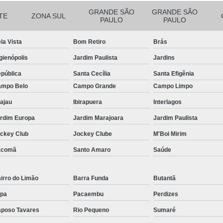
GRANDE SÃO
GRANDE SÃO
Manutenção de Piscinas Residenciai
TE
ZONA SUL
PAULO
PAULO
Manutenção para Piscina em Condom
la Vista
Bom Retiro
Brás
Limpeza de Piscina com Ozônio
gienópolis
Jardim Paulista
Jardins
Limpeza de Piscina para Construtor
pública
Santa Cecília
Santa Efigênia
Limpeza de Piscina Pós Obra
Limpeza de 
mpo Belo
Campo Grande
Campo Limpo
Limpeza do Filtro da Piscina
Limpeza
ajau
Ibirapuera
Interlagos
Consertar Piscina
Conserto d
rdim Europa
Jardim Marajoara
Jardim Paulista
Manutenção e Reforma de Piscinas
Manut
ckey Club
Jockey Clube
M'Boi Mirim
Manutenção Piscina
Manutenção Pi
acomã
Santo Amaro
Saúde
Manutenção Piscina Pequena
Manute
irro do Limão
Barra Funda
Butantã
Manutenção Bomba Piscina
pa
Pacaembu
Perdizes
Manutenção de Filtro de Piscina
poso Tavares
Rio Pequeno
Sumaré
Manutenção de Piscina de Vinil