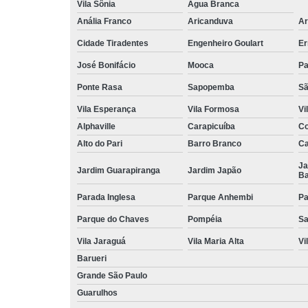
Vila Sônia
Água Branca
Anália Franco
Aricanduva
Ar
Cidade Tiradentes
Engenheiro Goulart
Er
José Bonifácio
Mooca
Pa
Ponte Rasa
Sapopemba
Sã
Vila Esperança
Vila Formosa
Vi
Alphaville
Carapicuíba
Co
Alto do Pari
Barro Branco
Ca
Ja
Jardim Guarapiranga
Jardim Japão
Ba
Parada Inglesa
Parque Anhembi
Pa
Parque do Chaves
Pompéia
Sa
Vila Jaraguá
Vila Maria Alta
Vi
Barueri
Grande São Paulo
Guarulhos