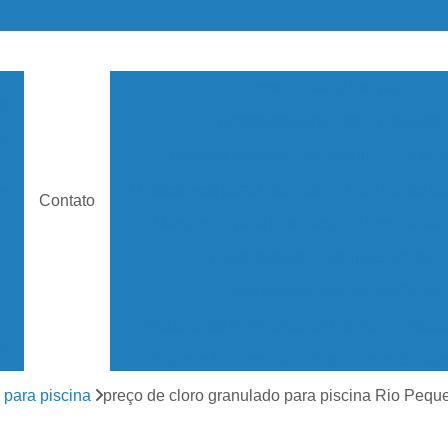
Acessório para Piscina
Ace
as
Acessório para Piscina de Hotel
de
Acessórios para Piscina Vinil
Aspir
Dispositivos para Piscinas
Iluminação pa
s
Contato
Mangueira para Piscinas
Peneira par
Aquecedor de Piscina Elétrico
Aquecedor de Piscina Solar
Aquecedor Elétrico para Piscina
Aquec
e
Aquecedor Piscina
Aquecedor Solar 
Aquecedor Solar Piscina
Aquecedor de ág
 para piscina
preço de cloro granulado para piscina Rio Pequ
os
Aquecedor Piscina de Fibra
Aquecedor Pis
as