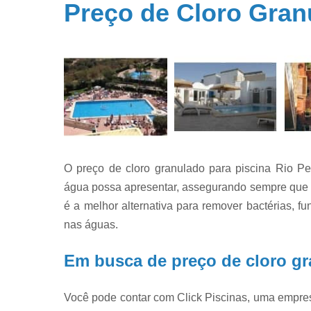
Preço de Cloro Gran
Filtros par
piscina
Filtros par
piscinas
Iluminação 
piscina
Limpeza d
piscinas
Limpeza e
O preço de cloro granulado para piscina Rio P
manutençã
de piscina
água possa apresentar, assegurando sempre que a p
é a melhor alternativa para remover bactérias, 
Limpezas d
piscinas
nas águas.
Manutençã
de piscina
Em busca de preço de cloro g
Manutençã
para piscin
Você pode contar com Click Piscinas, uma empre