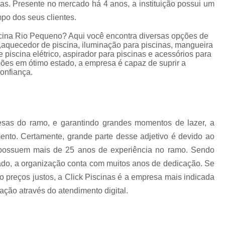
as. Presente no mercado há 4 anos, a instituição possui um
ra
Aquecedor para Piscinas
Bombas para P
na
mpo dos seus clientes.
Equipamento para Aquecer Piscina
ra
scina Rio Pequeno? Aqui você encontra diversas opções de
Equipamentos para Aspirar Piscina
,aquecedor de piscina, iluminação para piscinas, mangueira
 piscina elétrico, aspirador para piscinas e acessórios para
Equipamentos para Piscina
Equ
ões em ótimo estado, a empresa é capaz de suprir a
onfiança.
Equipamentos para Piscina de Condomí
Equipamentos para Piscinas Resid
Filtro de água Piscina
Filtro de
sas do ramo, e garantindo grandes momentos de lazer, a
Filtro de Poliéster para Piscina
Filtro Exte
nto. Certamente, grande parte desse adjetivo é devido ao
Filtro para Piscina de Fibra
Filtro para 
e possuem mais de 25 anos de experiência no ramo. Sendo
Filtro para Piscina Pequena
Filtro Portá
do, a organização conta com muitos anos de dedicação. Se
Filtro para Piscina
Filtro para Piscin
o preços justos, a Click Piscinas é a empresa mais indicada
tação através do atendimento digital.
Filtro para Piscina Complet
Filtro para Piscina de 3000 Litros