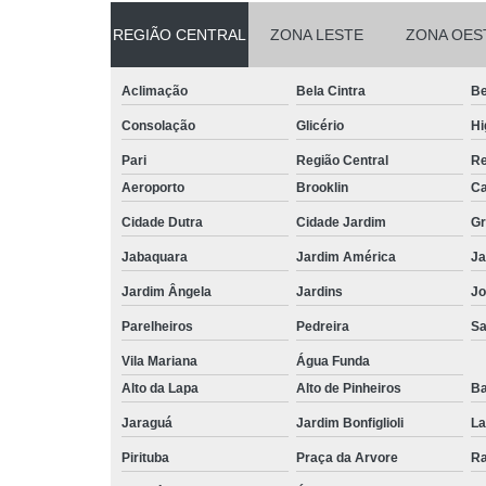
REGIÃO CENTRAL
ZONA LESTE
ZONA OES
Aclimação
Bela Cintra
Be
Consolação
Glicério
Hi
Pari
Região Central
Re
Aeroporto
Brooklin
Ca
Cidade Dutra
Cidade Jardim
Gr
Jabaquara
Jardim América
Ja
Jardim Ângela
Jardins
Jo
Parelheiros
Pedreira
S
Vila Mariana
Água Funda
Alto da Lapa
Alto de Pinheiros
Ba
Jaraguá
Jardim Bonfiglioli
La
Pirituba
Praça da Arvore
Ra