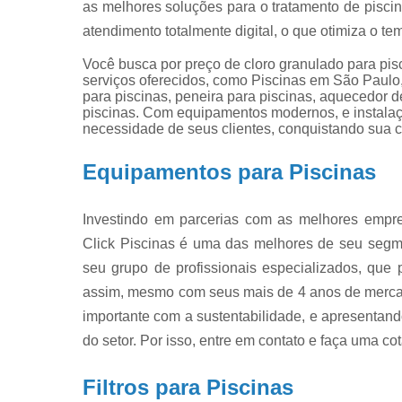
as melhores soluções para o tratamento de piscin
Produtos pa
limpar pisci
atendimento totalmente digital, o que otimiza o te
Produtos pa
Você busca por preço de cloro granulado para pi
piscinas
serviços oferecidos, como Piscinas em São Paulo
para piscinas, peneira para piscinas, aquecedor de
Reparo de
piscinas. Com equipamentos modernos, e instalaç
filtros de
necessidade de seus clientes, conquistando sua c
piscina
Equipamentos para Piscinas
Investindo em parcerias com as melhores empre
Click Piscinas é uma das melhores de seu segme
seu grupo de profissionais especializados, qu
assim, mesmo com seus mais de 4 anos de merca
importante com a sustentabilidade, e apresentand
do setor. Por isso, entre em contato e faça uma co
Filtros para Piscinas