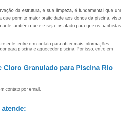
Filtro para Piscina de Hotel
Filtro para 
Filtro para Piscina Tipo a
Iluminação Bo
ervação da estrutura, e sua limpeza, é fundamental que um
eça que permite maior praticidade aos donos da piscina, visto
Iluminação de Piscina de Fibra
ortante também que ele seja instalado para que os banhistas
Iluminação de Piscina Led
Iluminaçã
Iluminação na Piscina
Iluminação para B
celente, entre em contato para obter mais informações.
Iluminação Piscina Externa
Iluminaç
or para piscina e aquecedor piscina. Por isso, entre em
Limpeza de Piscina Comercial
e Cloro Granulado para Piscina Rio
Limpeza de Piscina de Academ
Limpeza de Piscina de Prédio
Limpeza e Tratamento de Piscinas
em contato por email.
Limpeza de Piscina
Limpeza de Pisci
Limpeza de Piscina em Condomí
 atende:
Limpeza e Manutenção de Piscina
Li
Manutenção de Piscinas
M