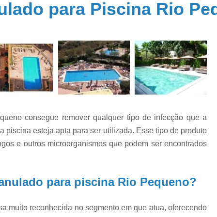
ulado para Piscina Rio P
Aquecedor Piscina Fibra
Aquecedor P
a
Aquecedores Piscina
Sistema de Aquec
a
Cloro para Piscina 10kg
Cloro para 
Cloro para Piscina 9000 Litros
Cloro para
de
Cloro para Piscina Fechada
Cloro para P
e
Cloro 3 em 1 para Piscina
Cloro 
Cloro Granulado para Piscina
equeno consegue remover qualquer tipo de infecção que a
o
Cloro Líquido para Piscina
Cloro para Li
s
iscina esteja apta para ser utilizada. Esse tipo de produto
Cloro para Piscina 10k
Cloro Pi
fungos e outros microorganismos que podem ser encontrados
e
Conserto Bomba água
Conserto B
o
Conserto Bomba de Piscina
Conserto B
s
ranulado para piscina Rio Pequeno?
Conserto de Motobomba
o
as
Conserto de Pressurizador de água
Conse
sa muito reconhecida no segmento em que atua, oferecendo