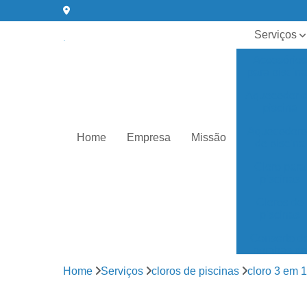
Serviços
Acessórios
para piscin
Aquecedor 
piscina
Aquecedore
Home
Empresa
Missão
de piscina
Cloro para
piscinas
Cloros de
piscinas
Conserto d
bombas de
água
Home
Serviços
cloros de piscinas
cloro 3 em 1
Equipament
para piscin