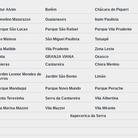
Manutenção Filtro de Piscina
Manutenção
tur Alvim
Belém
Chácara do Piqueri
Produto 3 em 1 para Limpar Piscina
Produ
melino Matarazzo
Guaianases
Itaim Paulista
Produto para Limpar água de Piscina de F
rque São Lucas
Parque São Rafael
Parque Vila Prudente
Produto para Limpar Borda de Piscina
o Mateus
São Miguel Paulista
Tatuapé
Produto para Limpar Piscina
la Matilde
Vila Prudente
Zona Leste
tia
GRANJA VIANA
Osasco
Produto para Limpar Piscina de Fibra
ieras
Cantareira
Chora Menino
Produto para Limpar Piscina Rápido
rdim Leonor Mendes de
Jardim São Bento
Limão
rros
Loja de Produtos para Piscina
Produto
rque Mandaqui
Parque Novo Mundo
Parque Peruche
Produto para Piscina Limpez
nta Teresinha
Serra da Cantareira
Vila Albertina
Produto Químico para Piscina
la Marisa Mazzei
Vila Mazzei
Vila Mirante
Produtos para Piscina de Academia
Itapecerica da Serra
Produtos para Piscina de Hotel
Reparo de Filtro de Piscina
Reparo de Fil