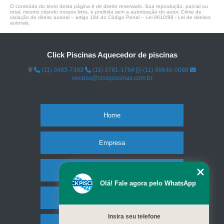
O conteúdo do texto desta página é de direito reservado. Sua reprodução, parcial ou
total, mesmo citando nossos links, é proibida sem a autorização do autor. Crime de
violação de direito autoral – artigo 184 do Código Penal –
Lei 9610/98 - Lei de direitos
autorais
.
Click Piscinas Aquecedor de piscinas
(11) 3483-7393
(11) 3781-1764
(11) 98646-0088
vendas@clickpiscinas.com.br
Home
Empresa
Missão
Olá! Fale agora pelo WhatsApp
Serviços
Insira seu telefone