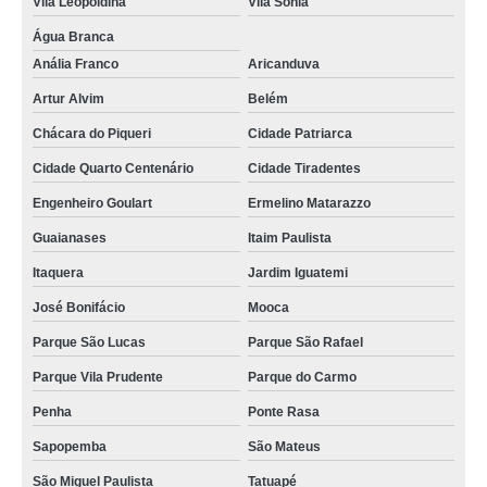
Vila Leopoldina
Vila Sônia
Água Branca
Anália Franco
Aricanduva
Artur Alvim
Belém
Chácara do Piqueri
Cidade Patriarca
Cidade Quarto Centenário
Cidade Tiradentes
Engenheiro Goulart
Ermelino Matarazzo
Guaianases
Itaim Paulista
Itaquera
Jardim Iguatemi
José Bonifácio
Mooca
Parque São Lucas
Parque São Rafael
Parque Vila Prudente
Parque do Carmo
Penha
Ponte Rasa
Sapopemba
São Mateus
São Miguel Paulista
Tatuapé