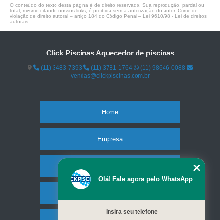
O conteúdo do texto desta página é de direito reservado. Sua reprodução, parcial ou
total, mesmo citando nossos links, é proibida sem a autorização do autor. Crime de
violação de direito autoral – artigo 184 do Código Penal –
Lei 9610/98 - Lei de direitos
autorais
.
Click Piscinas Aquecedor de piscinas
(11) 3483-7393
(11) 3781-1764
(11) 98646-0088
vendas@clickpiscinas.com.br
Home
Empresa
Missão
Olá! Fale agora pelo WhatsApp
Serviços
Insira seu telefone