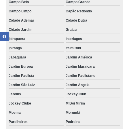
Campo Belo
Campo Grande
Campo Limpo
Capão Redondo
Cidade Ademar
Cidade Dutra
Cidade Jardim
Grajau
Ibirapuera
Interlagos
Ipiranga
Itaim Bibi
Jabaquara
Jardim América
Jardim Europa
Jardim Marajoara
Jardim Paulista
Jardim Paulistano
Jardim São Luiz
Jardim Ângela
Jardins
Jockey Club
Jockey Clube
M'Boi Mirim
Moema
Morumbi
Parelheiros
Pedreira