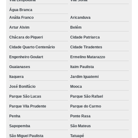
Vila Leopoldina
Vila Sônia
Água Branca
Anália Franco
Aricanduva
Artur Alvim
Belém
Chácara do Piqueri
Cidade Patriarca
Cidade Quarto Centenário
Cidade Tiradentes
Engenheiro Goulart
Ermelino Matarazzo
Guaianases
Itaim Paulista
Itaquera
Jardim Iguatemi
José Bonifácio
Mooca
Parque São Lucas
Parque São Rafael
Parque Vila Prudente
Parque do Carmo
Penha
Ponte Rasa
Sapopemba
São Mateus
São Miguel Paulista
Tatuapé