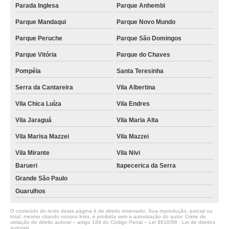
Parada Inglesa
Parque Anhembi
Parque Mandaqui
Parque Novo Mundo
Parque Peruche
Parque São Domingos
Parque Vitória
Parque do Chaves
Pompéia
Santa Teresinha
Serra da Cantareira
Vila Albertina
Vila Chica Luíza
Vila Endres
Vila Jaraguá
Vila Maria Alta
Vila Marisa Mazzei
Vila Mazzei
Vila Mirante
Vila Nivi
Barueri
Itapecerica da Serra
Grande São Paulo
Guarulhos
O conteúdo do texto desta página é de direito reservado. Sua reprodução, parcial ou
total, mesmo citando nossos links, é proibida sem a autorização do autor. Crime de
violação de direito autoral – artigo 184 do Código Penal –
Lei 9610/98 - Lei de direitos
autorais
.