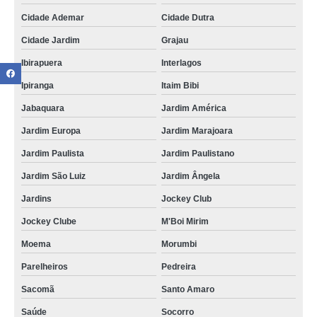
Cidade Ademar
Cidade Dutra
Cidade Jardim
Grajau
Ibirapuera
Interlagos
Ipiranga
Itaim Bibi
Jabaquara
Jardim América
Jardim Europa
Jardim Marajoara
Jardim Paulista
Jardim Paulistano
Jardim São Luiz
Jardim Ângela
Jardins
Jockey Club
Jockey Clube
M'Boi Mirim
Moema
Morumbi
Parelheiros
Pedreira
Sacomã
Santo Amaro
Saúde
Socorro