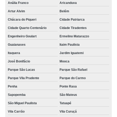
Anália Franco
Aricanduva
Artur Alvim
Belém
Chácara do Piqueri
Cidade Patriarca
Cidade Quarto Centenário
Cidade Tiradentes
Engenheiro Goulart
Ermelino Matarazzo
Guaianases
Itaim Paulista
Itaquera
Jardim Iguatemi
José Bonifácio
Mooca
Parque São Lucas
Parque São Rafael
Parque Vila Prudente
Parque do Carmo
Penha
Ponte Rasa
Sapopemba
São Mateus
São Miguel Paulista
Tatuapé
Vila Carrão
Vila Curuçá