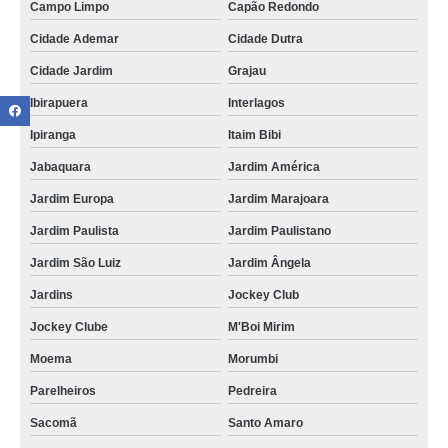
Campo Limpo
Capão Redondo
Cidade Ademar
Cidade Dutra
Cidade Jardim
Grajau
Ibirapuera
Interlagos
Ipiranga
Itaim Bibi
Jabaquara
Jardim América
Jardim Europa
Jardim Marajoara
Jardim Paulista
Jardim Paulistano
Jardim São Luiz
Jardim Ângela
Jardins
Jockey Club
Jockey Clube
M'Boi Mirim
Moema
Morumbi
Parelheiros
Pedreira
Sacomã
Santo Amaro