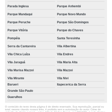
Parada Inglesa
Parque Anhembi
Parque Mandaqui
Parque Novo Mundo
Parque Peruche
Parque São Domingos
Parque Vitória
Parque do Chaves
Pompéia
Santa Teresinha
Serra da Cantareira
Vila Albertina
Vila Chica Luíza
Vila Endres
Vila Jaraguá
Vila Maria Alta
Vila Marisa Mazzei
Vila Mazzei
Vila Mirante
Vila Nivi
Barueri
Itapecerica da Serra
Grande São Paulo
Guarulhos
O conteúdo do texto desta página é de direito reservado. Sua reprodução, parcial ou
total, mesmo citando nossos links, é proibida sem a autorização do autor. Crime de