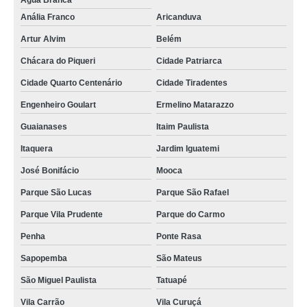
Água Branca
Anália Franco
Aricanduva
Artur Alvim
Belém
Chácara do Piqueri
Cidade Patriarca
Cidade Quarto Centenário
Cidade Tiradentes
Engenheiro Goulart
Ermelino Matarazzo
Guaianases
Itaim Paulista
Itaquera
Jardim Iguatemi
José Bonifácio
Mooca
Parque São Lucas
Parque São Rafael
Parque Vila Prudente
Parque do Carmo
Penha
Ponte Rasa
Sapopemba
São Mateus
São Miguel Paulista
Tatuapé
Vila Carrão
Vila Curuçá