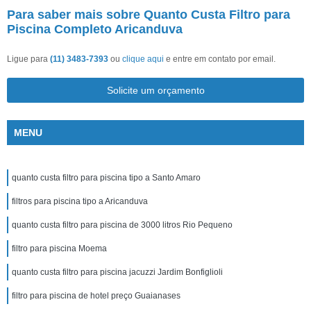
Para saber mais sobre Quanto Custa Filtro para
Piscina Completo Aricanduva
Ligue para
(11) 3483-7393
ou
clique aqui
e entre em contato por email.
Solicite um orçamento
MENU
quanto custa filtro para piscina tipo a Santo Amaro
filtros para piscina tipo a Aricanduva
quanto custa filtro para piscina de 3000 litros Rio Pequeno
filtro para piscina Moema
quanto custa filtro para piscina jacuzzi Jardim Bonfiglioli
filtro para piscina de hotel preço Guaianases