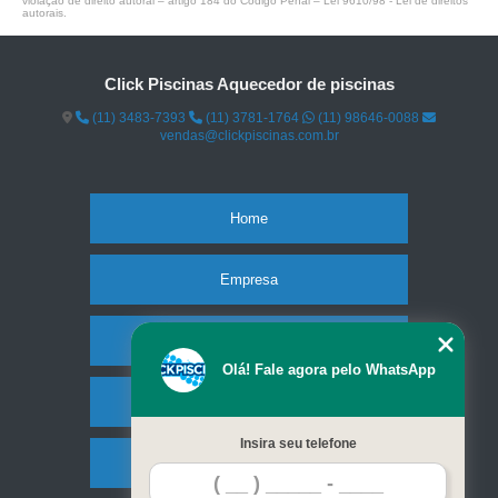
violação de direito autoral – artigo 184 do Código Penal –
Lei 9610/98 - Lei de direitos
autorais
.
Click Piscinas Aquecedor de piscinas
(11) 3483-7393
(11) 3781-1764
(11) 98646-0088
vendas@clickpiscinas.com.br
Home
Empresa
Missão
Olá! Fale agora pelo WhatsApp
Serviços
Insira seu telefone
Contato