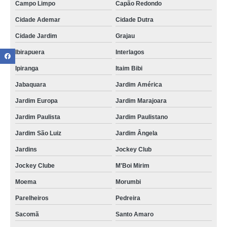
Campo Limpo
Capão Redondo
Cidade Ademar
Cidade Dutra
Cidade Jardim
Grajau
Ibirapuera
Interlagos
Ipiranga
Itaim Bibi
Jabaquara
Jardim América
Jardim Europa
Jardim Marajoara
Jardim Paulista
Jardim Paulistano
Jardim São Luiz
Jardim Ângela
Jardins
Jockey Club
Jockey Clube
M'Boi Mirim
Moema
Morumbi
Parelheiros
Pedreira
Sacomã
Santo Amaro