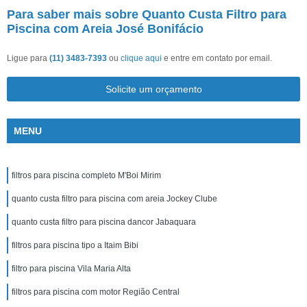
Para saber mais sobre Quanto Custa Filtro para
Piscina com Areia José Bonifácio
Ligue para
(11) 3483-7393
ou
clique aqui
e entre em contato por email.
Solicite um orçamento
MENU
filtros para piscina completo M'Boi Mirim
quanto custa filtro para piscina com areia Jockey Clube
quanto custa filtro para piscina dancor Jabaquara
filtros para piscina tipo a Itaim Bibi
filtro para piscina Vila Maria Alta
filtros para piscina com motor Região Central