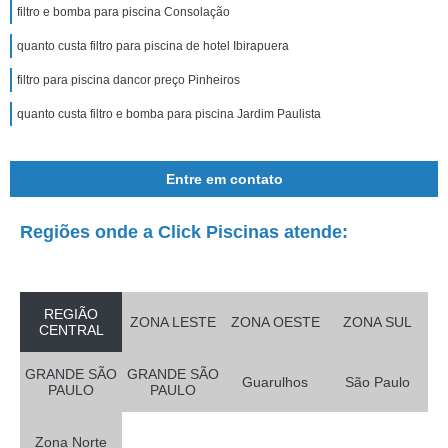
filtro e bomba para piscina Consolação
quanto custa filtro para piscina de hotel Ibirapuera
filtro para piscina dancor preço Pinheiros
quanto custa filtro e bomba para piscina Jardim Paulista
Entre em contato
Regiões onde a Click Piscinas atende:
REGIÃO
ZONA LESTE
ZONA OESTE
ZONA SUL
CENTRAL
GRANDE SÃO
GRANDE SÃO
Guarulhos
São Paulo
PAULO
PAULO
Zona Norte