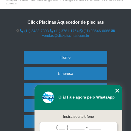
violação de direito autoral – artigo 184 do Código Penal –
Lei 9610/98 - Lei de direitos
autorais
.
Click Piscinas Aquecedor de piscinas
(11) 3483-7393
(11) 3781-1764
(11) 98646-0088
vendas@clickpiscinas.com.br
Home
Empresa
Missão
Olá! Fale agora pelo WhatsApp
Serviços
Insira seu telefone
Contato