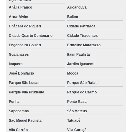
Água Branca
Anália Franco
Aricanduva
Artur Alvim
Belém
Chácara do Piqueri
Cidade Patriarca
Cidade Quarto Centenário
Cidade Tiradentes
Engenheiro Goulart
Ermelino Matarazzo
Guaianases
Itaim Paulista
Itaquera
Jardim Iguatemi
José Bonifácio
Mooca
Parque São Lucas
Parque São Rafael
Parque Vila Prudente
Parque do Carmo
Penha
Ponte Rasa
Sapopemba
São Mateus
São Miguel Paulista
Tatuapé
Vila Carrão
Vila Curuçá