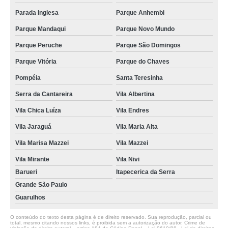
Parada Inglesa
Parque Anhembi
Parque Mandaqui
Parque Novo Mundo
Parque Peruche
Parque São Domingos
Parque Vitória
Parque do Chaves
Pompéia
Santa Teresinha
Serra da Cantareira
Vila Albertina
Vila Chica Luíza
Vila Endres
Vila Jaraguá
Vila Maria Alta
Vila Marisa Mazzei
Vila Mazzei
Vila Mirante
Vila Nivi
Barueri
Itapecerica da Serra
Grande São Paulo
Guarulhos
O conteúdo do texto desta página é de direito reservado. Sua reprodução, parcial ou
total, mesmo citando nossos links, é proibida sem a autorização do autor. Crime de