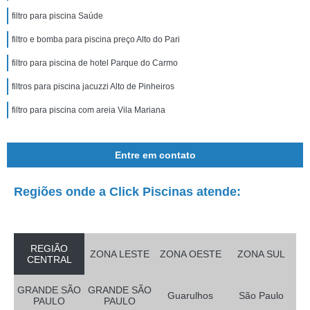
filtro para piscina Saúde
filtro e bomba para piscina preço Alto do Pari
filtro para piscina de hotel Parque do Carmo
filtros para piscina jacuzzi Alto de Pinheiros
filtro para piscina com areia Vila Mariana
Entre em contato
Regiões onde a Click Piscinas atende:
REGIÃO
ZONA LESTE
ZONA OESTE
ZONA SUL
CENTRAL
GRANDE SÃO
GRANDE SÃO
Guarulhos
São Paulo
PAULO
PAULO