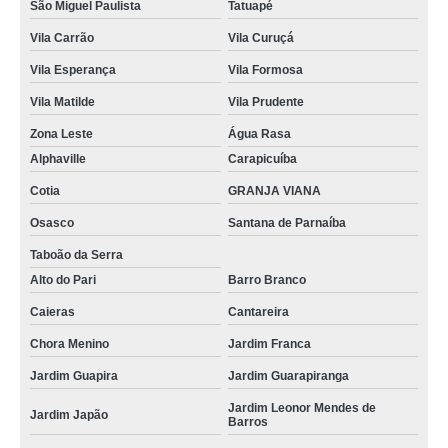
São Miguel Paulista
Tatuapé
Vila Carrão
Vila Curuçá
Vila Esperança
Vila Formosa
Vila Matilde
Vila Prudente
Zona Leste
Água Rasa
Alphaville
Carapicuíba
Cotia
GRANJA VIANA
Osasco
Santana de Parnaíba
Taboão da Serra
Alto do Pari
Barro Branco
Caieras
Cantareira
Chora Menino
Jardim Franca
Jardim Guapira
Jardim Guarapiranga
Jardim Leonor Mendes de
Jardim Japão
Barros