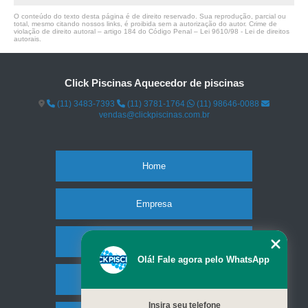
O conteúdo do texto desta página é de direito reservado. Sua reprodução, parcial ou
total, mesmo citando nossos links, é proibida sem a autorização do autor. Crime de
violação de direito autoral – artigo 184 do Código Penal –
Lei 9610/98 - Lei de direitos
autorais
.
Click Piscinas Aquecedor de piscinas
(11) 3483-7393
(11) 3781-1764
(11) 98646-0088
vendas@clickpiscinas.com.br
Home
Empresa
Missão
Olá! Fale agora pelo WhatsApp
Serviços
Insira seu telefone