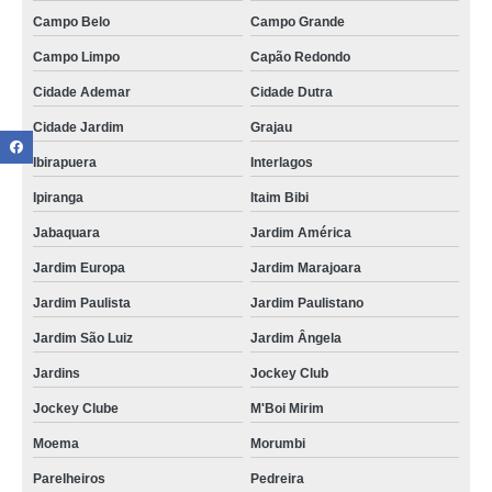
Campo Belo
Campo Grande
Campo Limpo
Capão Redondo
Cidade Ademar
Cidade Dutra
Cidade Jardim
Grajau
Ibirapuera
Interlagos
Ipiranga
Itaim Bibi
Jabaquara
Jardim América
Jardim Europa
Jardim Marajoara
Jardim Paulista
Jardim Paulistano
Jardim São Luiz
Jardim Ângela
Jardins
Jockey Club
Jockey Clube
M'Boi Mirim
Moema
Morumbi
Parelheiros
Pedreira