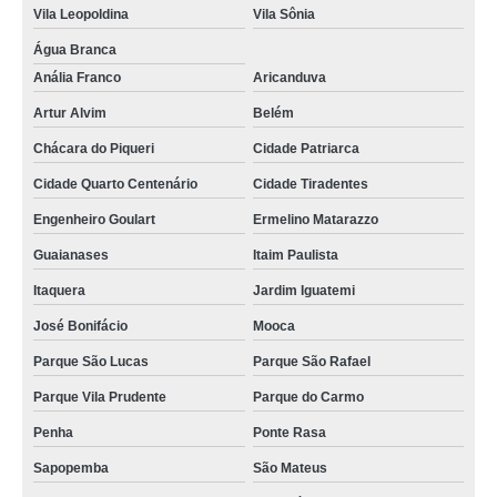
Vila Leopoldina
Vila Sônia
Água Branca
Anália Franco
Aricanduva
Artur Alvim
Belém
Chácara do Piqueri
Cidade Patriarca
Cidade Quarto Centenário
Cidade Tiradentes
Engenheiro Goulart
Ermelino Matarazzo
Guaianases
Itaim Paulista
Itaquera
Jardim Iguatemi
José Bonifácio
Mooca
Parque São Lucas
Parque São Rafael
Parque Vila Prudente
Parque do Carmo
Penha
Ponte Rasa
Sapopemba
São Mateus