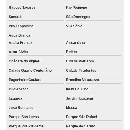
Raposo Tavares
Rio Pequeno
Sumaré
São Domingos
Vila Leopoldina
Vila Sônia
Água Branca
Anália Franco
Aricanduva
Artur Alvim
Belém
Chácara do Piqueri
Cidade Patriarca
Cidade Quarto Centenário
Cidade Tiradentes
Engenheiro Goulart
Ermelino Matarazzo
Guaianases
Itaim Paulista
Itaquera
Jardim Iguatemi
José Bonifácio
Mooca
Parque São Lucas
Parque São Rafael
Parque Vila Prudente
Parque do Carmo