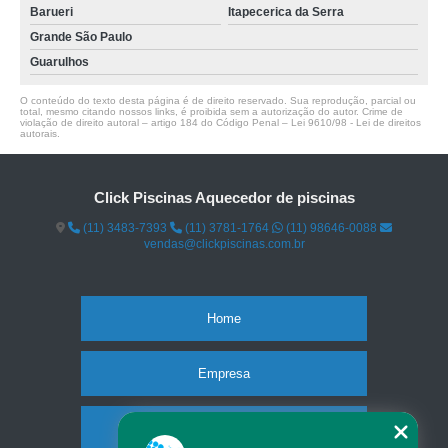
Barueri
Itapecerica da Serra
Grande São Paulo
Guarulhos
O conteúdo do texto desta página é de direito reservado. Sua reprodução, parcial ou
total, mesmo citando nossos links, é proibida sem a autorização do autor. Crime de
violação de direito autoral – artigo 184 do Código Penal –
Lei 9610/98 - Lei de direitos
autorais
.
Click Piscinas Aquecedor de piscinas
(11) 3483-7393
(11) 3781-1764
(11) 98646-0088
vendas@clickpiscinas.com.br
Home
Empresa
Missão