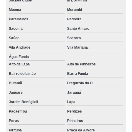
Jockey Clube
M'Boi Mirim
Moema
Morumbi
Parelheiros
Pedreira
Sacomã
Santo Amaro
Saúde
Socorro
Vila Andrade
Vila Mariana
Água Funda
Alto da Lapa
Alto de Pinheiros
Bairro do Limão
Barra Funda
Butantã
Freguesia do Ó
Jaguaré
Jaraguá
Jardim Bonfiglioli
Lapa
Pacaembu
Perdizes
Perus
Pinheiros
Pirituba
Praça da Arvore