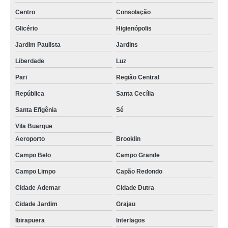
Centro
Consolação
Glicério
Higienópolis
Jardim Paulista
Jardins
Liberdade
Luz
Pari
Região Central
República
Santa Cecília
Santa Efigênia
Sé
Vila Buarque
Aeroporto
Brooklin
Campo Belo
Campo Grande
Campo Limpo
Capão Redondo
Cidade Ademar
Cidade Dutra
Cidade Jardim
Grajau
Ibirapuera
Interlagos