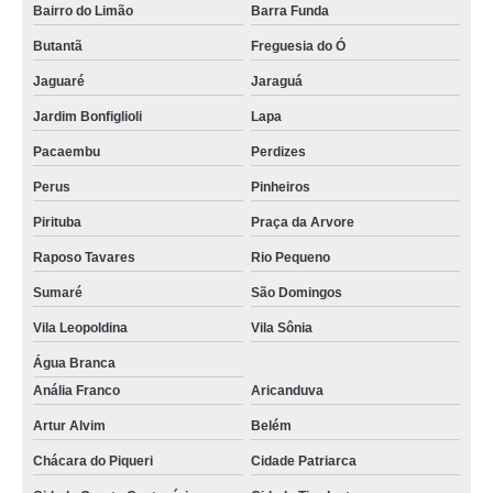
Bairro do Limão
Barra Funda
Butantã
Freguesia do Ó
Jaguaré
Jaraguá
Jardim Bonfiglioli
Lapa
Pacaembu
Perdizes
Perus
Pinheiros
Pirituba
Praça da Arvore
Raposo Tavares
Rio Pequeno
Sumaré
São Domingos
Vila Leopoldina
Vila Sônia
Água Branca
Anália Franco
Aricanduva
Artur Alvim
Belém
Chácara do Piqueri
Cidade Patriarca