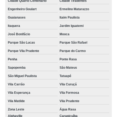
Cidade Quarto Centenário
Cidade Tiradentes
Engenheiro Goulart
Ermelino Matarazzo
Guaianases
Itaim Paulista
Itaquera
Jardim Iguatemi
José Bonifácio
Mooca
Parque São Lucas
Parque São Rafael
Parque Vila Prudente
Parque do Carmo
Penha
Ponte Rasa
Sapopemba
São Mateus
São Miguel Paulista
Tatuapé
Vila Carrão
Vila Curuçá
Vila Esperança
Vila Formosa
Vila Matilde
Vila Prudente
Zona Leste
Água Rasa
Alphaville
Carapicuíba