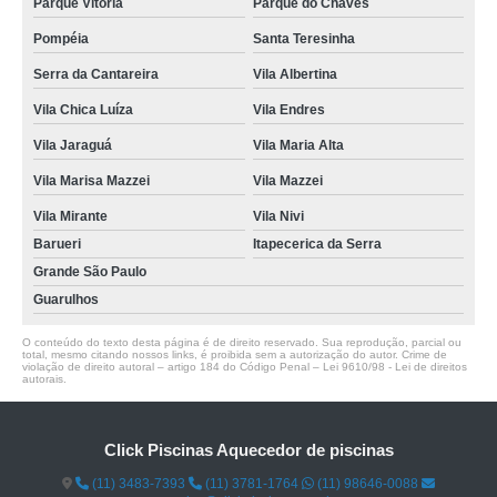
Parque Vitória
Parque do Chaves
Pompéia
Santa Teresinha
Serra da Cantareira
Vila Albertina
Vila Chica Luíza
Vila Endres
Vila Jaraguá
Vila Maria Alta
Vila Marisa Mazzei
Vila Mazzei
Vila Mirante
Vila Nivi
Barueri
Itapecerica da Serra
Grande São Paulo
Guarulhos
O conteúdo do texto desta página é de direito reservado. Sua reprodução, parcial ou
total, mesmo citando nossos links, é proibida sem a autorização do autor. Crime de
violação de direito autoral – artigo 184 do Código Penal –
Lei 9610/98 - Lei de direitos
autorais
.
Click Piscinas Aquecedor de piscinas
(11) 3483-7393
(11) 3781-1764
(11) 98646-0088