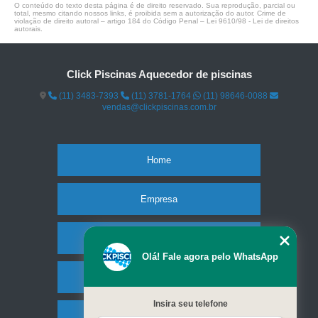
O conteúdo do texto desta página é de direito reservado. Sua reprodução, parcial ou
total, mesmo citando nossos links, é proibida sem a autorização do autor. Crime de
violação de direito autoral – artigo 184 do Código Penal –
Lei 9610/98 - Lei de direitos
autorais
.
Click Piscinas Aquecedor de piscinas
(11) 3483-7393
(11) 3781-1764
(11) 98646-0088
vendas@clickpiscinas.com.br
Home
Empresa
Missão
Olá! Fale agora pelo WhatsApp
Serviços
Insira seu telefone
Contato