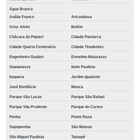
Água Branca
Anália Franco
Aricanduva
Artur Alvim
Belém
Chácara do Piqueri
Cidade Patriarca
Cidade Quarto Centenário
Cidade Tiradentes
Engenheiro Goulart
Ermelino Matarazzo
Guaianases
Itaim Paulista
Itaquera
Jardim Iguatemi
José Bonifácio
Mooca
Parque São Lucas
Parque São Rafael
Parque Vila Prudente
Parque do Carmo
Penha
Ponte Rasa
Sapopemba
São Mateus
São Miguel Paulista
Tatuapé