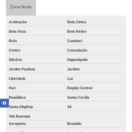
Zona Norte
Aclimação
Bela Cintra
Bela Vista
Bom Retiro
Brás
Cambuci
Centro
Consolação
Glicério
Higienópolis
Jardim Paulista
Jardins
Liberdade
Luz
Pari
Região Central
República
Santa Cecília
Santa Efigênia
Sé
Vila Buarque
Aeroporto
Brooklin