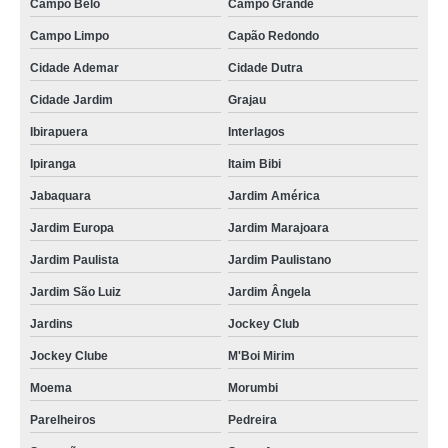
Campo Belo
Campo Grande
Campo Limpo
Capão Redondo
Cidade Ademar
Cidade Dutra
Cidade Jardim
Grajau
Ibirapuera
Interlagos
Ipiranga
Itaim Bibi
Jabaquara
Jardim América
Jardim Europa
Jardim Marajoara
Jardim Paulista
Jardim Paulistano
Jardim São Luiz
Jardim Ângela
Jardins
Jockey Club
Jockey Clube
M'Boi Mirim
Moema
Morumbi
Parelheiros
Pedreira