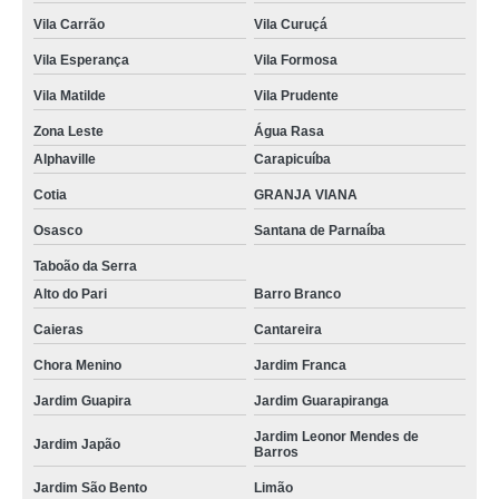
Vila Carrão
Vila Curuçá
Vila Esperança
Vila Formosa
Vila Matilde
Vila Prudente
Zona Leste
Água Rasa
Alphaville
Carapicuíba
Cotia
GRANJA VIANA
Osasco
Santana de Parnaíba
Taboão da Serra
Alto do Pari
Barro Branco
Caieras
Cantareira
Chora Menino
Jardim Franca
Jardim Guapira
Jardim Guarapiranga
Jardim Leonor Mendes de
Jardim Japão
Barros
Jardim São Bento
Limão