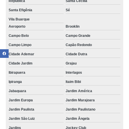
República
Santa Cecília
Santa Efigênia
Sé
Vila Buarque
Aeroporto
Brooklin
Campo Belo
Campo Grande
Campo Limpo
Capão Redondo
Cidade Ademar
Cidade Dutra
Cidade Jardim
Grajau
Ibirapuera
Interlagos
Ipiranga
Itaim Bibi
Jabaquara
Jardim América
Jardim Europa
Jardim Marajoara
Jardim Paulista
Jardim Paulistano
Jardim São Luiz
Jardim Ângela
Jardins
Jockey Club