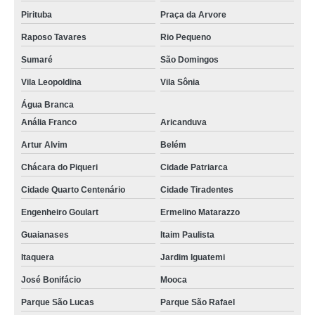
Pirituba
Praça da Arvore
Raposo Tavares
Rio Pequeno
Sumaré
São Domingos
Vila Leopoldina
Vila Sônia
Água Branca
Anália Franco
Aricanduva
Artur Alvim
Belém
Chácara do Piqueri
Cidade Patriarca
Cidade Quarto Centenário
Cidade Tiradentes
Engenheiro Goulart
Ermelino Matarazzo
Guaianases
Itaim Paulista
Itaquera
Jardim Iguatemi
José Bonifácio
Mooca
Parque São Lucas
Parque São Rafael