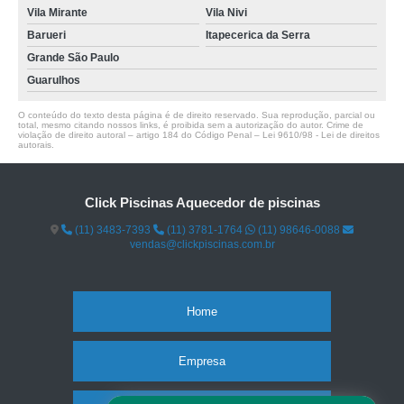
Vila Mirante
Vila Nivi
Barueri
Itapecerica da Serra
Grande São Paulo
Guarulhos
O conteúdo do texto desta página é de direito reservado. Sua reprodução, parcial ou
total, mesmo citando nossos links, é proibida sem a autorização do autor. Crime de
violação de direito autoral – artigo 184 do Código Penal –
Lei 9610/98 - Lei de direitos
autorais
.
Click Piscinas Aquecedor de piscinas
(11) 3483-7393
(11) 3781-1764
(11) 98646-0088
vendas@clickpiscinas.com.br
Home
Empresa