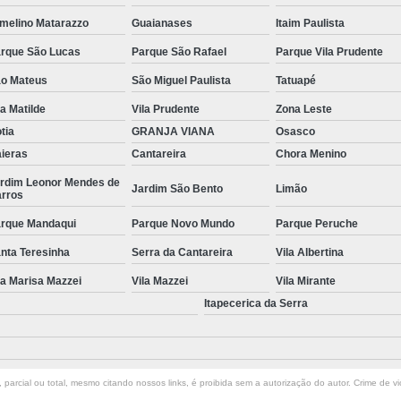
melino Matarazzo
Guaianases
Itaim Paulista
Manutenção de Piscinas Residenciai
rque São Lucas
Parque São Rafael
Parque Vila Prudente
Manutenção para Piscina em Condom
o Mateus
São Miguel Paulista
Tatuapé
Limpeza de Piscina com Ozônio
la Matilde
Vila Prudente
Zona Leste
Limpeza de Piscina para Construtor
tia
GRANJA VIANA
Osasco
Limpeza de Piscina Pós Obra
Limpeza de 
ieras
Cantareira
Chora Menino
Limpeza do Filtro da Piscina
Limpeza
rdim Leonor Mendes de
Jardim São Bento
Limão
rros
Consertar Piscina
Conserto d
rque Mandaqui
Parque Novo Mundo
Parque Peruche
Manutenção e Reforma de Piscinas
Manut
nta Teresinha
Serra da Cantareira
Vila Albertina
Manutenção Piscina
Manutenção Pi
la Marisa Mazzei
Vila Mazzei
Vila Mirante
Manutenção Piscina Pequena
Manute
Itapecerica da Serra
Manutenção Bomba Piscina
Manutenção de Filtro de Piscina
parcial ou total, mesmo citando nossos links, é proibida sem a autorização do autor. Crime de vi
Manutenção de Piscina de Vinil