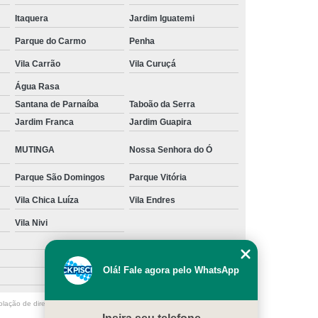
Itaquera
Jardim Iguatemi
s
Manutenção para Piscina em Casa
Parque do Carmo
Penha
ínio
Limpeza de Piscina água Verde
Vila Carrão
Vila Curuçá
Limpeza de Piscina Muito Suja
Água Rasa
a
Limpeza de Piscina por Ionização
Santana de Parnaíba
Taboão da Serra
Piscina sem Cloro
Limpeza de Piscina Verde
Jardim Franca
Jardim Guapira
 Filtro Piscina
Limpeza Piscina Verde
MUTINGA
Nossa Senhora do Ó
e Piscina
Manutenção de Piscina
Parque São Domingos
Parque Vitória
enção em Piscina
Manutenção para Piscina
Vila Chica Luíza
Vila Endres
scina Cheia
Manutenção Piscina Fibra
Vila Nivi
nção Piscina Vinil
Piscinas Manutenção
Manutenção de Bomba de Piscina
Olá! Fale agora pelo WhatsApp
Manutenção de Motor de Piscina
olação de direito autoral – artigo 184 do Código Penal –
Lei 9610/98 - Lei
Manutenção em Filtro de Piscina