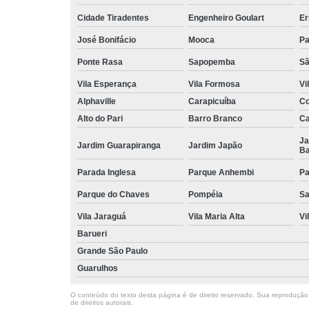
Cidade Tiradentes
Engenheiro Goulart
Er
José Bonifácio
Mooca
Pa
Ponte Rasa
Sapopemba
Sã
Vila Esperança
Vila Formosa
Vi
Alphaville
Carapicuíba
Co
Alto do Pari
Barro Branco
Ca
Ja
Jardim Guarapiranga
Jardim Japão
Ba
Parada Inglesa
Parque Anhembi
Pa
Parque do Chaves
Pompéia
Sa
Vila Jaraguá
Vila Maria Alta
Vi
Barueri
Grande São Paulo
Guarulhos
O conteúdo do texto desta página é de direito reservado. Sua reprodução, 
de direitos autorais
.