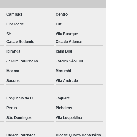
Piscina de Vinil
Filtro para Piscina Jacuzzi
rda Piscina
Iluminação de Piscina com Led
Cambuci
Centro
Iluminação de Piscina em Led
Liberdade
Luz
o em Piscina
Iluminação Interna Piscina
Sé
Vila Buarque
Capão Redondo
Cidade Ademar
eira de Piscina
Iluminação para Piscina Led
Ipiranga
Itaim Bibi
ão Piscina Jacuzzi
Limpeza da Piscina
Jardim Paulistano
Jardim São Luiz
Limpeza de Piscina Condomínio
Moema
Morumbi
ia
Limpeza de Piscina de Fibra
Socorro
Vila Andrade
s
Limpeza de Piscina Grande
Limpeza para Piscina
Limpeza Piscina
Freguesia do Ó
Jaguaré
na Aquecida
Limpeza de Piscina de Vinil
Perus
Pinheiros
nio
Limpeza de Piscina Filtrando
São Domingos
Vila Leopoldina
mpeza Tratamento e Manutenção de Piscinas
Cidade Patriarca
Cidade Quarto Centenário
anutenção de Piscinas em Hotéis