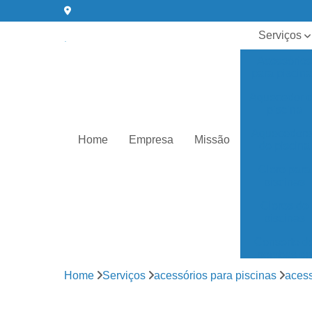
Serviços
Acessórios
para piscin
Aquecedor 
piscina
Aquecedore
Home
Empresa
Missão
de piscina
Cloro para
piscinas
Cloros de
piscinas
Conserto d
bombas de
água
Home
Serviços
acessórios para piscinas
acess
Equipament
para piscin