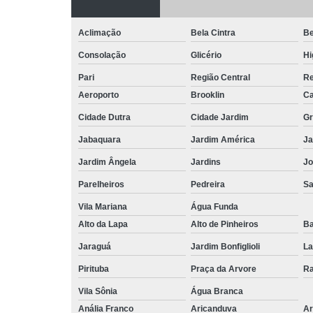
Aclimação
Bela Cintra
Be
Consolação
Glicério
Hi
Pari
Região Central
Re
Aeroporto
Brooklin
Ca
Cidade Dutra
Cidade Jardim
Gr
Jabaquara
Jardim América
Ja
Jardim Ângela
Jardins
Jo
Parelheiros
Pedreira
S
Vila Mariana
Água Funda
Alto da Lapa
Alto de Pinheiros
Ba
Jaraguá
Jardim Bonfiglioli
La
Pirituba
Praça da Arvore
Ra
Vila Sônia
Água Branca
Anália Franco
Aricanduva
Ar