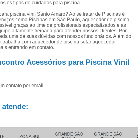
ra
Aquecedor para Piscinas
Bombas para P
os os tipos de cuidados para piscina.
na
Equipamento para Aquecer Piscina
ra piscina vinil Santo Amaro? Ao se tratar de Piscinas é
ra
erviços como Piscinas em São Paulo, aquecedor de piscina
Equipamentos para Aspirar Piscina
ssível graças ao time de profissionais especializados e as
ipe altamente treinada para atender nossos clientes. Por
Equipamentos para Piscina
Equ
 cada uma de suas dúvidas com nossos funcionários. Além do
 trabalha com aquecedor de piscina solar aquecedor
Equipamentos para Piscina de Condomí
mais entrando em contato.
Equipamentos para Piscinas Resid
contro Acessórios para Piscina Vinil
Filtro de água Piscina
Filtro de
Filtro de Poliéster para Piscina
Filtro Exte
em contato por email.
Filtro para Piscina de Fibra
Filtro para 
Filtro para Piscina Pequena
Filtro Portá
 atende:
Filtro para Piscina
Filtro para Piscin
Filtro para Piscina Complet
Filtro para Piscina de 3000 Litros
GRANDE SÃO
GRANDE SÃO
TE
ZONA SUL