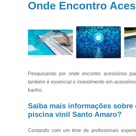
Onde Encontro Acess
Filtros par
piscina
Filtros par
piscinas
Iluminação 
piscina
Limpeza d
piscinas
Limpeza e
Pesquisando por onde encontro acessórios par
manutençã
de piscina
também é essencial o investimento em acessórios
banho.
Limpezas d
piscinas
Saiba mais informações sobre 
Manutençã
de piscina
piscina vinil Santo Amaro?
Manutençã
para piscin
Contando com um time de profissionais exper