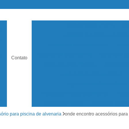
Acessório para Piscina
Ace
as
Acessório para Piscina de Hotel
de
Acessórios para Piscina Vinil
Aspir
Dispositivos para Piscinas
Iluminação pa
s
Contato
Mangueira para Piscinas
Peneira par
Aquecedor de Piscina Elétrico
Aquecedor de Piscina Solar
Aquecedor Elétrico para Piscina
Aquec
e
Aquecedor Piscina
Aquecedor Solar 
Aquecedor Solar Piscina
Aquecedor de ág
ório para piscina de alvenaria
onde encontro acessórios para 
os
Aquecedor Piscina de Fibra
Aquecedor Pis
as