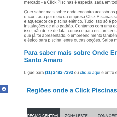
Produtos pa
mercado - a Click Piscinas é especializada em tod
limpar pisci
Quer saber mais sobre onde encontro acessórios pa
Produtos pa
encontrada por meio da empresa Click Piscinas s
piscinas
e aquecedor de piscina elétrico. Tudo isso só é po
instalações de alto padrão. Contamos com uma equ
Reparo de
isso, não deixe de falar conosco para esclarecer
filtros de
que já foi apresentado, o empreendimento também
piscina
elétrico para piscina, entre outras opções. Saiba 
Para saber mais sobre Onde En
Santo Amaro
Ligue para
(11) 3483-7393
ou
clique aqui
e entre 
Regiões onde a Click Piscinas
REGIÃO CENTRAL
ZONA LESTE
ZONA OES