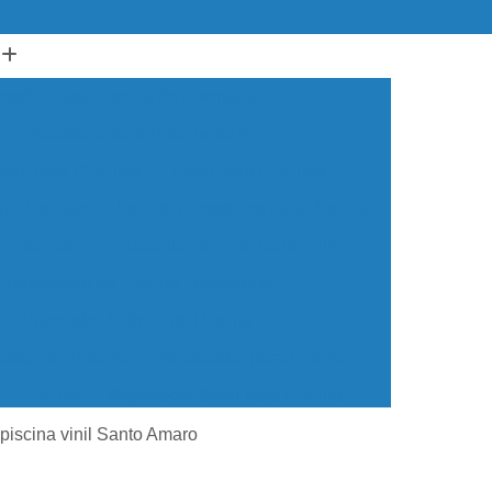
ssório para Piscina de Alvenaria
Acessório para Piscina de Vinil
ador para Piscinas
Cabo para Piscinas
ra Piscinas
Loja de Acessórios para Piscina
a Piscinas
Aquecedor de Piscina de Vinil
Aquecedor de Piscina Fotovoltaico
Aquecedor Elétrico de Piscina
edor em Piscina
Aquecedor para Piscina
em Piscina
Aquecedor Solar para Piscina
ua para Piscina
Aquecedor de água Piscina
piscina vinil Santo Amaro
cina de Vinil
Aquecedor Piscina Econômico