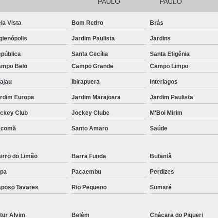
Filtro para Piscina de Hotel
Filtro para 
PAULO
PAULO
Filtro para Piscina Tipo a
Iluminação Bo
la Vista
Bom Retiro
Brás
Iluminação de Piscina de Fibra
gienópolis
Jardim Paulista
Jardins
Iluminação de Piscina Led
Iluminaçã
pública
Santa Cecília
Santa Efigênia
mpo Belo
Campo Grande
Campo Limpo
Iluminação na Piscina
Iluminação para B
ajau
Ibirapuera
Interlagos
Iluminação Piscina Externa
Iluminaç
rdim Europa
Jardim Marajoara
Jardim Paulista
Limpeza de Piscina Comercial
ckey Club
Jockey Clube
M'Boi Mirim
Limpeza de Piscina de Academ
acomã
Santo Amaro
Saúde
Limpeza de Piscina de Prédio
Limpeza e Tratamento de Piscinas
irro do Limão
Barra Funda
Butantã
Limpeza de Piscina
Limpeza de Pisci
pa
Pacaembu
Perdizes
Limpeza de Piscina em Condomí
poso Tavares
Rio Pequeno
Sumaré
Limpeza e Manutenção de Piscina
Li
tur Alvim
Belém
Chácara do Piqueri
Manutenção de Piscinas
M