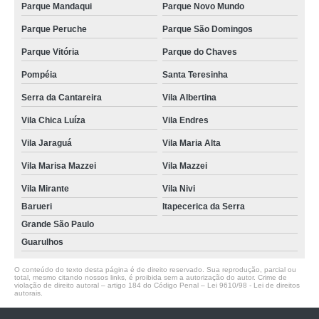
Parque Mandaqui
Parque Novo Mundo
Parque Peruche
Parque São Domingos
Parque Vitória
Parque do Chaves
Pompéia
Santa Teresinha
Serra da Cantareira
Vila Albertina
Vila Chica Luíza
Vila Endres
Vila Jaraguá
Vila Maria Alta
Vila Marisa Mazzei
Vila Mazzei
Vila Mirante
Vila Nivi
Barueri
Itapecerica da Serra
Grande São Paulo
Guarulhos
O conteúdo do texto desta página é de direito reservado. Sua reprodução, parcial ou
total, mesmo citando nossos links, é proibida sem a autorização do autor. Crime de
violação de direito autoral – artigo 184 do Código Penal –
Lei 9610/98 - Lei de direitos
autorais
.