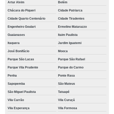
Artur Alvim
Belém
Chácara do Piqueri
Cidade Patriarca
Cidade Quarto Centenário
Cidade Tiradentes
Engenheiro Goulart
Ermelino Matarazzo
Guaianases
Itaim Paulista
Itaquera
Jardim Iguatemi
José Bonifácio
Mooca
Parque São Lucas
Parque São Rafael
Parque Vila Prudente
Parque do Carmo
Penha
Ponte Rasa
Sapopemba
São Mateus
São Miguel Paulista
Tatuapé
Vila Carrão
Vila Curuçá
Vila Esperança
Vila Formosa