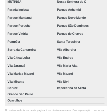
MUTINGA
Nossa Senhora do Ó
Parada Inglesa
Parque Anhembi
Parque Mandaqui
Parque Novo Mundo
Parque Peruche
Parque São Domingos
Parque Vitória
Parque do Chaves
Pompéia
Santa Teresinha
Serra da Cantareira
Vila Albertina
Vila Chica Luíza
Vila Endres
Vila Jaraguá
Vila Maria Alta
Vila Marisa Mazzei
Vila Mazzei
Vila Mirante
Vila Nivi
Barueri
Itapecerica da Serra
Grande São Paulo
Guarulhos
O conteúdo do texto desta página é de direito reservado. Sua reprodução, parcial ou