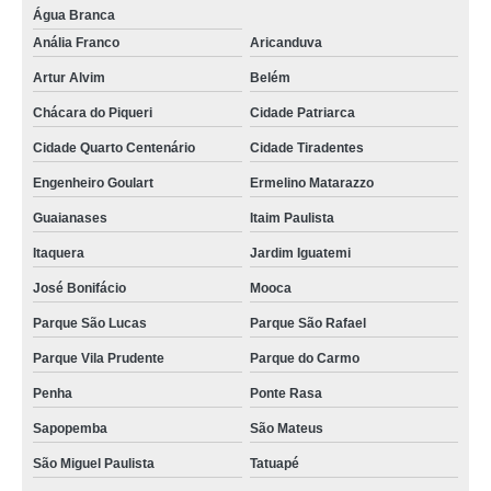
Água Branca
Anália Franco
Aricanduva
Artur Alvim
Belém
Chácara do Piqueri
Cidade Patriarca
Cidade Quarto Centenário
Cidade Tiradentes
Engenheiro Goulart
Ermelino Matarazzo
Guaianases
Itaim Paulista
Itaquera
Jardim Iguatemi
José Bonifácio
Mooca
Parque São Lucas
Parque São Rafael
Parque Vila Prudente
Parque do Carmo
Penha
Ponte Rasa
Sapopemba
São Mateus
São Miguel Paulista
Tatuapé