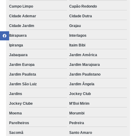
Campo Limpo
Capão Redondo
Cidade Ademar
Cidade Dutra
Cidade Jardim
Grajau
Ibirapuera
Interlagos
Ipiranga
Itaim Bibi
Jabaquara
Jardim América
Jardim Europa
Jardim Marajoara
Jardim Paulista
Jardim Paulistano
Jardim São Luiz
Jardim Ângela
Jardins
Jockey Club
Jockey Clube
M'Boi Mirim
Moema
Morumbi
Parelheiros
Pedreira
Sacomã
Santo Amaro