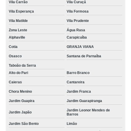
Vila Carrão
Vila Curuçá
Vila Esperança
Vila Formosa
Vila Matilde
Vila Prudente
Zona Leste
Água Rasa
Alphaville
Carapicuíba
Cotia
GRANJA VIANA
Osasco
Santana de Parnaíba
Taboão da Serra
Alto do Pari
Barro Branco
Caieras
Cantareira
Chora Menino
Jardim Franca
Jardim Guapira
Jardim Guarapiranga
Jardim Leonor Mendes de
Jardim Japão
Barros
Jardim São Bento
Limão