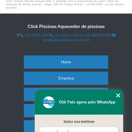
total, mesmo citando nossos links, é proibida sem a autorização do autor. Crime de
violação de direito autoral – artigo 184 do Código Penal –
Lei 9610/98 - Lei de direitos
autorais
.
Click Piscinas Aquecedor de piscinas
(11) 3483-7393
(11) 3781-1764
(11) 98646-0088
vendas@clickpiscinas.com.br
Home
Empresa
Missão
Olá! Fale agora pelo WhatsApp
Serviços
Insira seu telefone
Contato