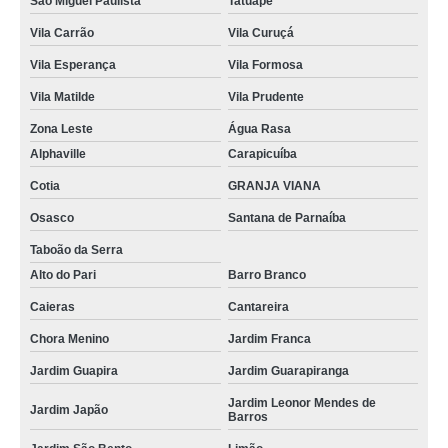
São Miguel Paulista
Tatuapé
Vila Carrão
Vila Curuçá
Vila Esperança
Vila Formosa
Vila Matilde
Vila Prudente
Zona Leste
Água Rasa
Alphaville
Carapicuíba
Cotia
GRANJA VIANA
Osasco
Santana de Parnaíba
Taboão da Serra
Alto do Pari
Barro Branco
Caieras
Cantareira
Chora Menino
Jardim Franca
Jardim Guapira
Jardim Guarapiranga
Jardim Leonor Mendes de
Jardim Japão
Barros