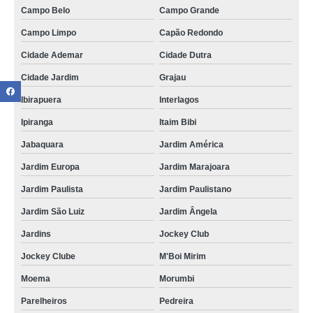
Campo Belo
Campo Grande
Campo Limpo
Capão Redondo
Cidade Ademar
Cidade Dutra
Cidade Jardim
Grajau
Ibirapuera
Interlagos
Ipiranga
Itaim Bibi
Jabaquara
Jardim América
Jardim Europa
Jardim Marajoara
Jardim Paulista
Jardim Paulistano
Jardim São Luiz
Jardim Ângela
Jardins
Jockey Club
Jockey Clube
M'Boi Mirim
Moema
Morumbi
Parelheiros
Pedreira