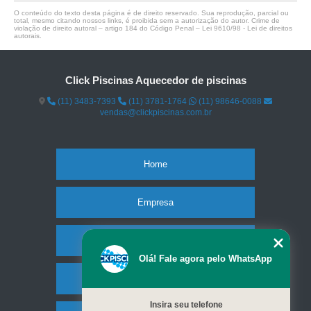
O conteúdo do texto desta página é de direito reservado. Sua reprodução, parcial ou
total, mesmo citando nossos links, é proibida sem a autorização do autor. Crime de
violação de direito autoral – artigo 184 do Código Penal –
Lei 9610/98 - Lei de direitos
autorais
.
Click Piscinas Aquecedor de piscinas
(11) 3483-7393
(11) 3781-1764
(11) 98646-0088
vendas@clickpiscinas.com.br
Home
Empresa
Missão
Olá! Fale agora pelo WhatsApp
Serviços
Insira seu telefone