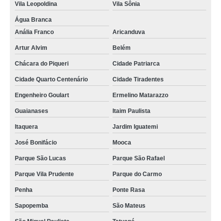
Vila Leopoldina
Vila Sônia
Água Branca
Anália Franco
Aricanduva
Artur Alvim
Belém
Chácara do Piqueri
Cidade Patriarca
Cidade Quarto Centenário
Cidade Tiradentes
Engenheiro Goulart
Ermelino Matarazzo
Guaianases
Itaim Paulista
Itaquera
Jardim Iguatemi
José Bonifácio
Mooca
Parque São Lucas
Parque São Rafael
Parque Vila Prudente
Parque do Carmo
Penha
Ponte Rasa
Sapopemba
São Mateus