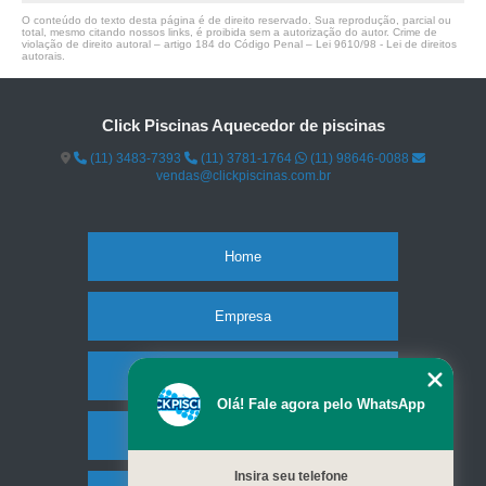
O conteúdo do texto desta página é de direito reservado. Sua reprodução, parcial ou
total, mesmo citando nossos links, é proibida sem a autorização do autor. Crime de
violação de direito autoral – artigo 184 do Código Penal –
Lei 9610/98 - Lei de direitos
autorais
.
Click Piscinas Aquecedor de piscinas
(11) 3483-7393
(11) 3781-1764
(11) 98646-0088
vendas@clickpiscinas.com.br
Home
Empresa
Missão
Olá! Fale agora pelo WhatsApp
Serviços
Insira seu telefone