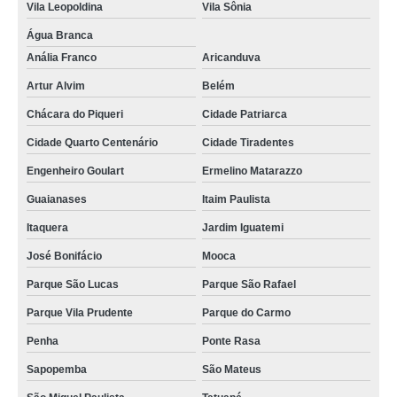
Vila Leopoldina
Vila Sônia
Água Branca
Anália Franco
Aricanduva
Artur Alvim
Belém
Chácara do Piqueri
Cidade Patriarca
Cidade Quarto Centenário
Cidade Tiradentes
Engenheiro Goulart
Ermelino Matarazzo
Guaianases
Itaim Paulista
Itaquera
Jardim Iguatemi
José Bonifácio
Mooca
Parque São Lucas
Parque São Rafael
Parque Vila Prudente
Parque do Carmo
Penha
Ponte Rasa
Sapopemba
São Mateus