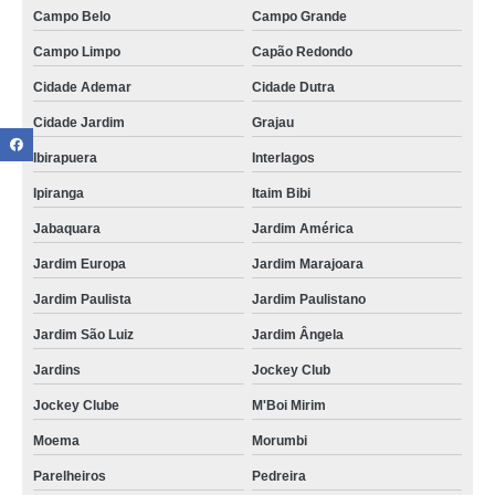
Campo Belo
Campo Grande
Campo Limpo
Capão Redondo
Cidade Ademar
Cidade Dutra
Cidade Jardim
Grajau
Ibirapuera
Interlagos
Ipiranga
Itaim Bibi
Jabaquara
Jardim América
Jardim Europa
Jardim Marajoara
Jardim Paulista
Jardim Paulistano
Jardim São Luiz
Jardim Ângela
Jardins
Jockey Club
Jockey Clube
M'Boi Mirim
Moema
Morumbi
Parelheiros
Pedreira