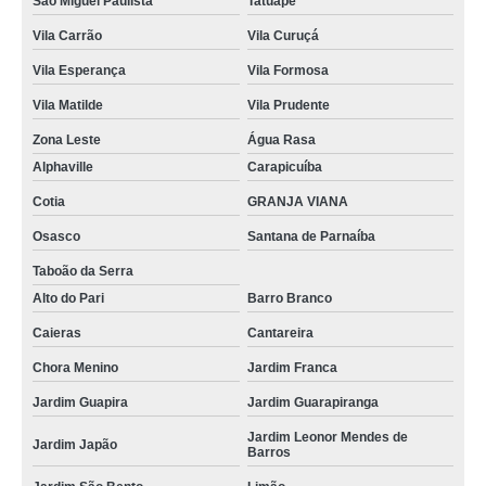
São Miguel Paulista
Tatuapé
Vila Carrão
Vila Curuçá
Vila Esperança
Vila Formosa
Vila Matilde
Vila Prudente
Zona Leste
Água Rasa
Alphaville
Carapicuíba
Cotia
GRANJA VIANA
Osasco
Santana de Parnaíba
Taboão da Serra
Alto do Pari
Barro Branco
Caieras
Cantareira
Chora Menino
Jardim Franca
Jardim Guapira
Jardim Guarapiranga
Jardim Leonor Mendes de
Jardim Japão
Barros