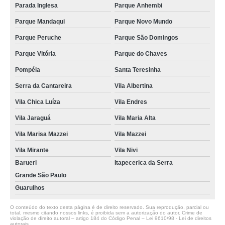
Parada Inglesa
Parque Anhembi
Parque Mandaqui
Parque Novo Mundo
Parque Peruche
Parque São Domingos
Parque Vitória
Parque do Chaves
Pompéia
Santa Teresinha
Serra da Cantareira
Vila Albertina
Vila Chica Luíza
Vila Endres
Vila Jaraguá
Vila Maria Alta
Vila Marisa Mazzei
Vila Mazzei
Vila Mirante
Vila Nivi
Barueri
Itapecerica da Serra
Grande São Paulo
Guarulhos
O conteúdo do texto desta página é de direito reservado. Sua reprodução, parcial ou
total, mesmo citando nossos links, é proibida sem a autorização do autor. Crime de
violação de direito autoral – artigo 184 do Código Penal –
Lei 9610/98 - Lei de direitos
autorais
.