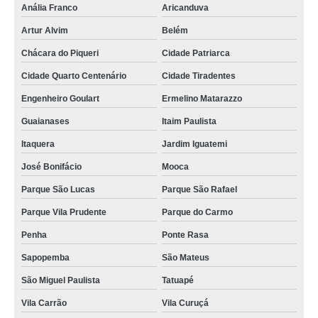
Anália Franco
Aricanduva
Artur Alvim
Belém
Chácara do Piqueri
Cidade Patriarca
Cidade Quarto Centenário
Cidade Tiradentes
Engenheiro Goulart
Ermelino Matarazzo
Guaianases
Itaim Paulista
Itaquera
Jardim Iguatemi
José Bonifácio
Mooca
Parque São Lucas
Parque São Rafael
Parque Vila Prudente
Parque do Carmo
Penha
Ponte Rasa
Sapopemba
São Mateus
São Miguel Paulista
Tatuapé
Vila Carrão
Vila Curuçá