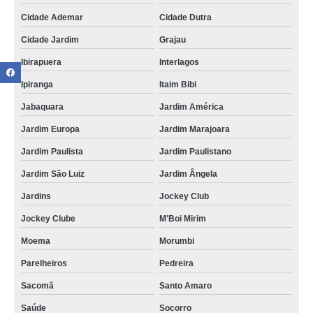
Cidade Ademar
Cidade Dutra
Cidade Jardim
Grajau
Ibirapuera
Interlagos
Ipiranga
Itaim Bibi
Jabaquara
Jardim América
Jardim Europa
Jardim Marajoara
Jardim Paulista
Jardim Paulistano
Jardim São Luiz
Jardim Ângela
Jardins
Jockey Club
Jockey Clube
M'Boi Mirim
Moema
Morumbi
Parelheiros
Pedreira
Sacomã
Santo Amaro
Saúde
Socorro