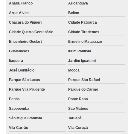
Anália Franco
Aricanduva
Artur Alvim
Belém
Chácara do Piqueri
Cidade Patriarca
Cidade Quarto Centenário
Cidade Tiradentes
Engenheiro Goulart
Ermelino Matarazzo
Guaianases
Itaim Paulista
Itaquera
Jardim Iguatemi
José Bonifácio
Mooca
Parque São Lucas
Parque São Rafael
Parque Vila Prudente
Parque do Carmo
Penha
Ponte Rasa
Sapopemba
São Mateus
São Miguel Paulista
Tatuapé
Vila Carrão
Vila Curuçá