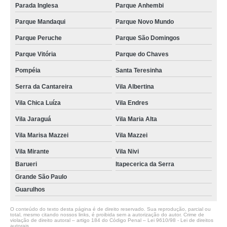
Parada Inglesa
Parque Anhembi
Parque Mandaqui
Parque Novo Mundo
Parque Peruche
Parque São Domingos
Parque Vitória
Parque do Chaves
Pompéia
Santa Teresinha
Serra da Cantareira
Vila Albertina
Vila Chica Luíza
Vila Endres
Vila Jaraguá
Vila Maria Alta
Vila Marisa Mazzei
Vila Mazzei
Vila Mirante
Vila Nivi
Barueri
Itapecerica da Serra
Grande São Paulo
Guarulhos
O conteúdo do texto desta página é de direito reservado. Sua reprodução, parcial ou
total, mesmo citando nossos links, é proibida sem a autorização do autor. Crime de
violação de direito autoral – artigo 184 do Código Penal –
Lei 9610/98 - Lei de direitos
autorais
.