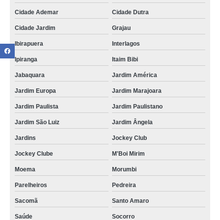
Cidade Ademar
Cidade Dutra
Cidade Jardim
Grajau
Ibirapuera
Interlagos
Ipiranga
Itaim Bibi
Jabaquara
Jardim América
Jardim Europa
Jardim Marajoara
Jardim Paulista
Jardim Paulistano
Jardim São Luiz
Jardim Ângela
Jardins
Jockey Club
Jockey Clube
M'Boi Mirim
Moema
Morumbi
Parelheiros
Pedreira
Sacomã
Santo Amaro
Saúde
Socorro