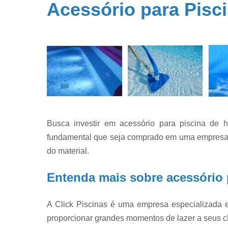
Acessório para Pisc
Filtros par
piscina
Filtros par
piscinas
Iluminação 
piscina
Limpeza d
piscinas
Limpeza e
Busca investir em acessório para piscina de 
manutençã
de piscina
fundamental que seja comprado em uma empresa e
do material.
Limpezas d
piscinas
Entenda mais sobre acessório 
Manutençã
de piscina
A Click Piscinas é uma empresa especializada e
Manutençã
para piscin
proporcionar grandes momentos de lazer a seus cl