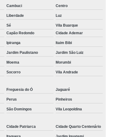
Piscina de Vinil
Filtro para Piscina Jacuzzi
Cambuci
Centro
rda Piscina
Iluminação de Piscina com Led
Liberdade
Luz
Iluminação de Piscina em Led
Sé
Vila Buarque
o em Piscina
Iluminação Interna Piscina
Capão Redondo
Cidade Ademar
eira de Piscina
Iluminação para Piscina Led
Ipiranga
Itaim Bibi
ão Piscina Jacuzzi
Limpeza da Piscina
Jardim Paulistano
Jardim São Luiz
Moema
Morumbi
Limpeza de Piscina Condomínio
Socorro
Vila Andrade
ia
Limpeza de Piscina de Fibra
s
Limpeza de Piscina Grande
Freguesia do Ó
Jaguaré
Limpeza para Piscina
Limpeza Piscina
Perus
Pinheiros
na Aquecida
Limpeza de Piscina de Vinil
São Domingos
Vila Leopoldina
nio
Limpeza de Piscina Filtrando
mpeza Tratamento e Manutenção de Piscinas
Cidade Patriarca
Cidade Quarto Centenário
anutenção de Piscinas em Hotéis
Itaquera
Jardim Iguatemi