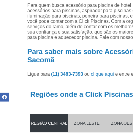
Produtos pa
Para quem busca acessório para piscina de hotel
limpar pisci
acessórios para piscinas, aspirador para piscinas
iluminação para piscinas, peneira para piscinas, 
Produtos pa
você pode contar com a Click Piscinas. Com a org
piscinas
serviços do ramo, além de contar com os melhores
sua confiança e sua satisfação, que são os maio
Reparo de
para piscina e aquecedor piscina. Fale com nosso
filtros de
piscina
Para saber mais sobre Acessóri
Sacomã
Ligue para
(11) 3483-7393
ou
clique aqui
e entre 
Regiões onde a Click Piscinas
REGIÃO CENTRAL
ZONA LESTE
ZONA OES