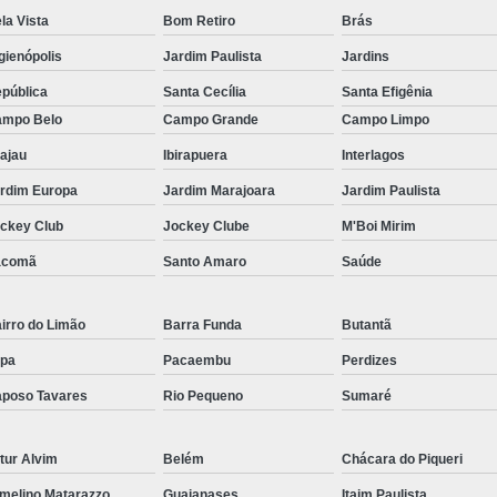
Filtro para Piscina de Hotel
Filtro para 
la Vista
Bom Retiro
Brás
Filtro para Piscina Tipo a
Iluminação Bo
gienópolis
Jardim Paulista
Jardins
Iluminação de Piscina de Fibra
pública
Santa Cecília
Santa Efigênia
Iluminação de Piscina Led
Iluminaçã
mpo Belo
Campo Grande
Campo Limpo
Iluminação na Piscina
Iluminação para B
ajau
Ibirapuera
Interlagos
Iluminação Piscina Externa
Iluminaç
rdim Europa
Jardim Marajoara
Jardim Paulista
ckey Club
Jockey Clube
M'Boi Mirim
Limpeza de Piscina Comercial
acomã
Santo Amaro
Saúde
Limpeza de Piscina de Academ
Limpeza de Piscina de Prédio
irro do Limão
Barra Funda
Butantã
Limpeza e Tratamento de Piscinas
pa
Pacaembu
Perdizes
Limpeza de Piscina
Limpeza de Pisci
poso Tavares
Rio Pequeno
Sumaré
Limpeza de Piscina em Condomí
Limpeza e Manutenção de Piscina
Li
tur Alvim
Belém
Chácara do Piqueri
Manutenção de Piscinas
M
melino Matarazzo
Guaianases
Itaim Paulista