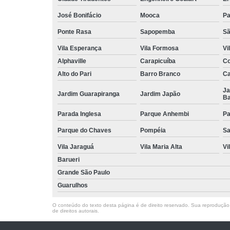
José Bonifácio
Mooca
Pa
Ponte Rasa
Sapopemba
Sã
Vila Esperança
Vila Formosa
Vi
Alphaville
Carapicuíba
Co
Alto do Pari
Barro Branco
Ca
Ja
Jardim Guarapiranga
Jardim Japão
Ba
Parada Inglesa
Parque Anhembi
Pa
Parque do Chaves
Pompéia
Sa
Vila Jaraguá
Vila Maria Alta
Vi
Barueri
Grande São Paulo
Guarulhos
O conteúdo do texto desta página é de direito reservado. Sua reprodução, 
de direitos autorais
.