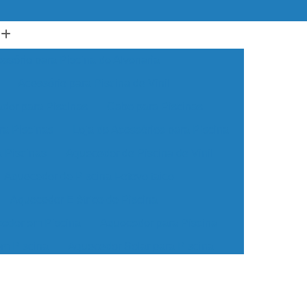
ssório para Piscina de Alvenaria
Acessório para Piscina de Vinil
ador para Piscinas
Cabo para Piscinas
ra Piscinas
Loja de Acessórios para Piscina
a Piscinas
Aquecedor de Piscina de Vinil
Aquecedor de Piscina Fotovoltaico
Aquecedor Elétrico de Piscina
edor em Piscina
Aquecedor para Piscina
em Piscina
Aquecedor Solar para Piscina
ua para Piscina
Aquecedor de água Piscina
cina de Vinil
Aquecedor Piscina Econômico