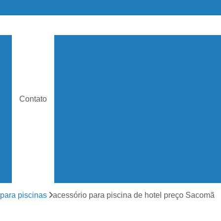
Acessório para Piscina
Ace
as
Acessório para Piscina de Hotel
de
Acessórios para Piscina Vinil
Aspir
Dispositivos para Piscinas
Iluminação pa
s
Contato
Mangueira para Piscinas
Peneira par
Aquecedor de Piscina Elétrico
Aquecedor de Piscina Solar
Aquecedor Elétrico para Piscina
Aquec
e
Aquecedor Piscina
Aquecedor Solar 
Aquecedor Solar Piscina
Aquecedor de ág
para piscinas
acessório para piscina de hotel preço Sacomã
os
Aquecedor Piscina de Fibra
Aquecedor Pis
as