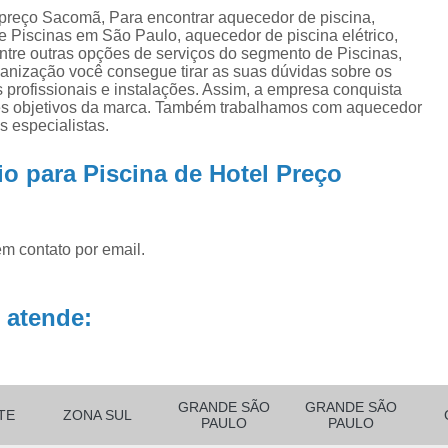
ra
Aquecedor para Piscinas
Bombas para P
 preço Sacomã, Para encontrar aquecedor de piscina,
na
 e Piscinas em São Paulo, aquecedor de piscina elétrico,
Equipamento para Aquecer Piscina
entre outras opções de serviços do segmento de Piscinas,
ra
anização você consegue tirar as suas dúvidas sobre os
Equipamentos para Aspirar Piscina
 profissionais e instalações. Assim, a empresa conquista
res objetivos da marca. Também trabalhamos com aquecedor
Equipamentos para Piscina
Equ
s especialistas.
Equipamentos para Piscina de Condomí
o para Piscina de Hotel Preço
Equipamentos para Piscinas Resid
Filtro de água Piscina
Filtro de
Filtro de Poliéster para Piscina
Filtro Exte
em contato por email.
Filtro para Piscina de Fibra
Filtro para 
 atende:
Filtro para Piscina Pequena
Filtro Portá
Filtro para Piscina
Filtro para Piscin
Filtro para Piscina Complet
GRANDE SÃO
GRANDE SÃO
TE
ZONA SUL
Filtro para Piscina de 3000 Litros
PAULO
PAULO