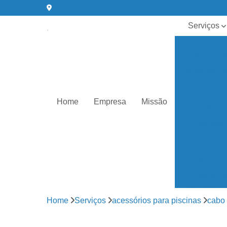
Serviços
Acessórios
para piscin
Aquecedor 
piscina
Aquecedore
Home
Empresa
Missão
de piscina
Cloro para
piscinas
Cloros de
piscinas
Conserto d
bombas de
água
Home
Serviços
acessórios para piscinas
cabo 
Equipament
para piscin