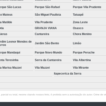
Manutenção de Piscinas Residenciai
rque São Lucas
Parque São Rafael
Parque Vila Prudente
o Mateus
São Miguel Paulista
Tatuapé
Manutenção para Piscina em Condom
la Matilde
Vila Prudente
Zona Leste
Limpeza de Piscina com Ozônio
tia
GRANJA VIANA
Osasco
Limpeza de Piscina para Construtor
ieras
Cantareira
Chora Menino
Limpeza de Piscina Pós Obra
Limpeza de 
rdim Leonor Mendes de
Jardim São Bento
Limão
rros
Limpeza do Filtro da Piscina
Limpeza
rque Mandaqui
Parque Novo Mundo
Parque Peruche
Consertar Piscina
Conserto d
nta Teresinha
Serra da Cantareira
Vila Albertina
Manutenção e Reforma de Piscinas
Manut
la Marisa Mazzei
Vila Mazzei
Vila Mirante
Manutenção Piscina
Manutenção Pi
Itapecerica da Serra
Manutenção Piscina Pequena
Manute
Manutenção Bomba Piscina
parcial ou total, mesmo citando nossos links, é proibida sem a autorização do autor. Crime de vi
Manutenção de Filtro de Piscina
Manutenção de Piscina de Vinil