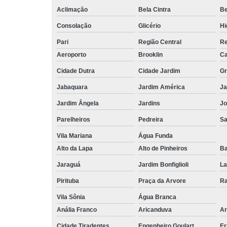
Aclimação
Bela Cintra
Be
Consolação
Glicério
Hi
Pari
Região Central
Re
Aeroporto
Brooklin
Ca
Cidade Dutra
Cidade Jardim
Gr
Jabaquara
Jardim América
Ja
Jardim Ângela
Jardins
Jo
Parelheiros
Pedreira
S
Vila Mariana
Água Funda
Alto da Lapa
Alto de Pinheiros
Ba
Jaraguá
Jardim Bonfiglioli
La
Pirituba
Praça da Arvore
Ra
Vila Sônia
Água Branca
Anália Franco
Aricanduva
Ar
Cidade Tiradentes
Engenheiro Goulart
Er