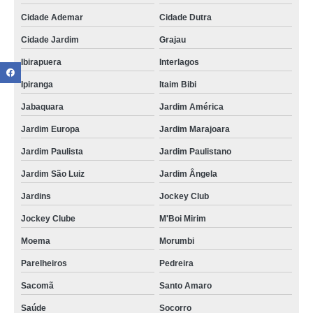
Cidade Ademar
Cidade Dutra
Cidade Jardim
Grajau
Ibirapuera
Interlagos
Ipiranga
Itaim Bibi
Jabaquara
Jardim América
Jardim Europa
Jardim Marajoara
Jardim Paulista
Jardim Paulistano
Jardim São Luiz
Jardim Ângela
Jardins
Jockey Club
Jockey Clube
M'Boi Mirim
Moema
Morumbi
Parelheiros
Pedreira
Sacomã
Santo Amaro
Saúde
Socorro