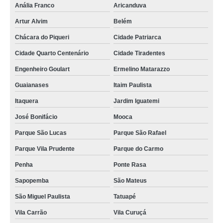
Anália Franco
Aricanduva
Artur Alvim
Belém
Chácara do Piqueri
Cidade Patriarca
Cidade Quarto Centenário
Cidade Tiradentes
Engenheiro Goulart
Ermelino Matarazzo
Guaianases
Itaim Paulista
Itaquera
Jardim Iguatemi
José Bonifácio
Mooca
Parque São Lucas
Parque São Rafael
Parque Vila Prudente
Parque do Carmo
Penha
Ponte Rasa
Sapopemba
São Mateus
São Miguel Paulista
Tatuapé
Vila Carrão
Vila Curuçá