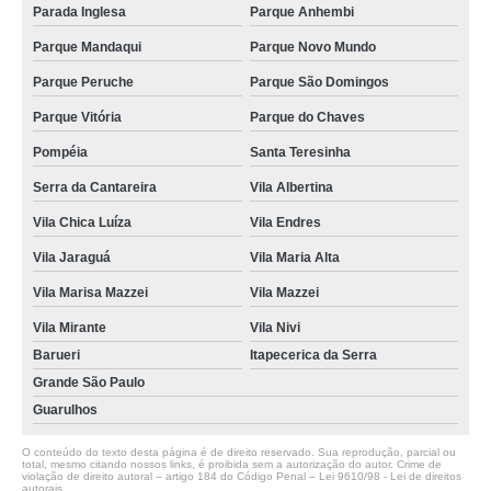
Parada Inglesa
Parque Anhembi
Parque Mandaqui
Parque Novo Mundo
Parque Peruche
Parque São Domingos
Parque Vitória
Parque do Chaves
Pompéia
Santa Teresinha
Serra da Cantareira
Vila Albertina
Vila Chica Luíza
Vila Endres
Vila Jaraguá
Vila Maria Alta
Vila Marisa Mazzei
Vila Mazzei
Vila Mirante
Vila Nivi
Barueri
Itapecerica da Serra
Grande São Paulo
Guarulhos
O conteúdo do texto desta página é de direito reservado. Sua reprodução, parcial ou
total, mesmo citando nossos links, é proibida sem a autorização do autor. Crime de
violação de direito autoral – artigo 184 do Código Penal –
Lei 9610/98 - Lei de direitos
autorais
.