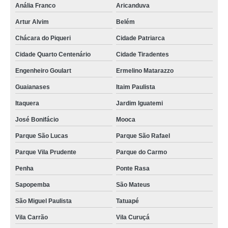
Anália Franco
Aricanduva
Artur Alvim
Belém
Chácara do Piqueri
Cidade Patriarca
Cidade Quarto Centenário
Cidade Tiradentes
Engenheiro Goulart
Ermelino Matarazzo
Guaianases
Itaim Paulista
Itaquera
Jardim Iguatemi
José Bonifácio
Mooca
Parque São Lucas
Parque São Rafael
Parque Vila Prudente
Parque do Carmo
Penha
Ponte Rasa
Sapopemba
São Mateus
São Miguel Paulista
Tatuapé
Vila Carrão
Vila Curuçá