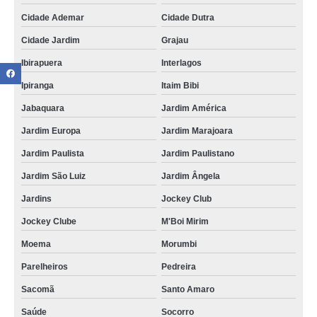
Cidade Ademar
Cidade Dutra
Cidade Jardim
Grajau
Ibirapuera
Interlagos
Ipiranga
Itaim Bibi
Jabaquara
Jardim América
Jardim Europa
Jardim Marajoara
Jardim Paulista
Jardim Paulistano
Jardim São Luiz
Jardim Ângela
Jardins
Jockey Club
Jockey Clube
M'Boi Mirim
Moema
Morumbi
Parelheiros
Pedreira
Sacomã
Santo Amaro
Saúde
Socorro