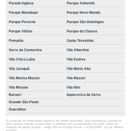
Parada Inglesa
Parque Anhembi
Parque Mandaqui
Parque Novo Mundo
Parque Peruche
Parque São Domingos
Parque Vitória
Parque do Chaves
Pompéia
Santa Teresinha
Serra da Cantareira
Vila Albertina
Vila Chica Luíza
Vila Endres
Vila Jaraguá
Vila Maria Alta
Vila Marisa Mazzei
Vila Mazzei
Vila Mirante
Vila Nivi
Barueri
Itapecerica da Serra
Grande São Paulo
Guarulhos
O conteúdo do texto desta página é de direito reservado. Sua reprodução, parcial ou
total, mesmo citando nossos links, é proibida sem a autorização do autor. Crime de
violação de direito autoral – artigo 184 do Código Penal –
Lei 9610/98 - Lei de direitos
autorais
.