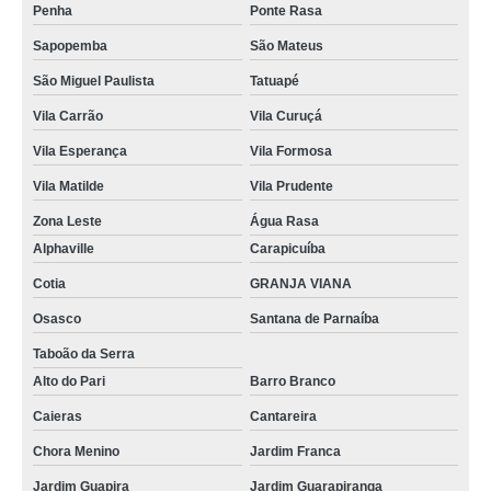
Penha
Ponte Rasa
Sapopemba
São Mateus
São Miguel Paulista
Tatuapé
Vila Carrão
Vila Curuçá
Vila Esperança
Vila Formosa
Vila Matilde
Vila Prudente
Zona Leste
Água Rasa
Alphaville
Carapicuíba
Cotia
GRANJA VIANA
Osasco
Santana de Parnaíba
Taboão da Serra
Alto do Pari
Barro Branco
Caieras
Cantareira
Chora Menino
Jardim Franca
Jardim Guapira
Jardim Guarapiranga