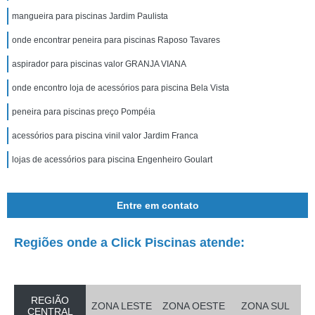
mangueira para piscinas Jardim Paulista
onde encontrar peneira para piscinas Raposo Tavares
aspirador para piscinas valor GRANJA VIANA
onde encontro loja de acessórios para piscina Bela Vista
peneira para piscinas preço Pompéia
acessórios para piscina vinil valor Jardim Franca
lojas de acessórios para piscina Engenheiro Goulart
Entre em contato
Regiões onde a Click Piscinas atende:
REGIÃO
ZONA LESTE
ZONA OESTE
ZONA SUL
CENTRAL