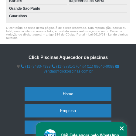
Barueri
Itapecerica da Serra
Grande São Paulo
Guarulhos
O conteúdo do texto desta página é de direito reservado. Sua reprodução, parcial ou
total, mesmo citando nossos links, é proibida sem a autorização do autor. Crime de
violação de direito autoral – artigo 184 do Código Penal –
Lei 9610/98 - Lei de direitos
autorais
.
Click Piscinas Aquecedor de piscinas
(11) 3483-7393
(11) 3781-1764
(11) 98646-0088
vendas@clickpiscinas.com.br
Home
Empresa
Missão
Olá! Fale agora pelo WhatsApp