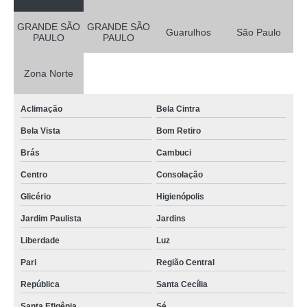
GRANDE SÃO
GRANDE SÃO
Guarulhos
São Paulo
PAULO
PAULO
Zona Norte
Aclimação
Bela Cintra
Bela Vista
Bom Retiro
Brás
Cambuci
Centro
Consolação
Glicério
Higienópolis
Jardim Paulista
Jardins
Liberdade
Luz
Pari
Região Central
República
Santa Cecília
Santa Efigênia
Sé